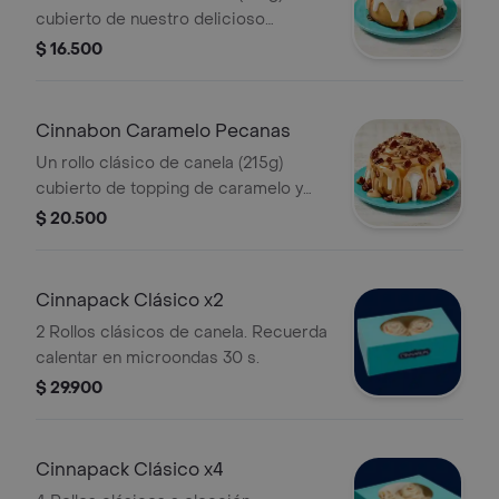
cubierto de nuestro delicioso
frosting. Recuerda calentar en
$ 16.500
microondas 30 s.
Cinnabon Caramelo Pecanas
Un rollo clásico de canela (215g)
cubierto de topping de caramelo y
pecanas. Recuerda calentar en
$ 20.500
microondas 30 s.
Cinnapack Clásico x2
2 Rollos clásicos de canela. Recuerda
calentar en microondas 30 s.
$ 29.900
Cinnapack Clásico x4