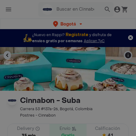
Bogotá
Regístrate
¿Nuevo en Rappi?
y disfruta de
envíos gratis por semanas
Aplican TyC
Cinnabon - Suba
Carrera 53 #137a-26, Bogotá, Colombia
Postres - Cinnabon
Delivery
Envío
Calificación
Gratis
4.1
35 min