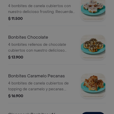
4 bonbites de canela cubiertos con
nuestro delicioso frosting. Recuerda
calentar en microondas 10 s.
$ 11.500
Bonbites Chocolate
4 bonbites rellenos de chocolate
cubiertos con nuestro delicioso
frosting y salsa de chocolate.
$ 13.900
Recuerda calentar en microondas 10
s.
Bonbites Caramelo Pecanas
4 bonbites de canela cubiertos de
topping de caramelo y pecanas.
Recuerda calentar en microondas 10
$ 16.900
s.