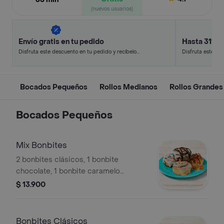
(nuevos usuarios)
Envío gratis en tu pedido
Hasta 31% 
Disfruta este descuento en tu pedido y recíbelo
Disfruta este de
en minutos.
en minutos.
Bocados Pequeños
Rollos Medianos
Rollos Grandes
Bocados Pequeños
Mix Bonbites
2 bonbites clásicos, 1 bonbite
chocolate, 1 bonbite caramelo
pecanas.
$ 13.900
Bonbites Clásicos