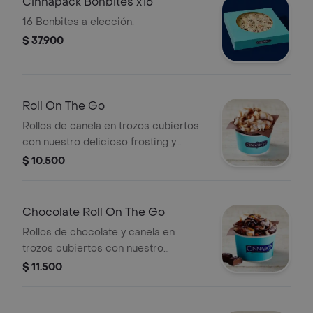
Cinnapack Bonbites x16
16 Bonbites a elección.
$ 37.900
Roll On The Go
Rollos de canela en trozos cubiertos
con nuestro delicioso frosting y
topping de caramelo. Recuerda
$ 10.500
calentar en microondas 20 s.
Chocolate Roll On The Go
Rollos de chocolate y canela en
trozos cubiertos con nuestro
delicioso frosting y salsa de
$ 11.500
chocolate.