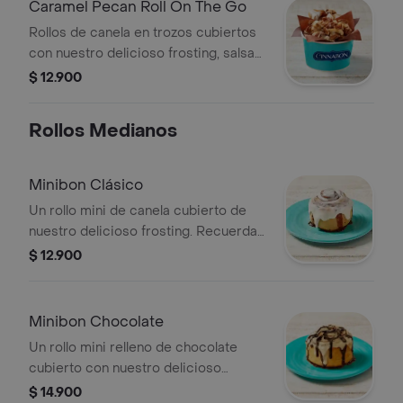
Caramel Pecan Roll On The Go
Rollos de canela en trozos cubiertos
con nuestro delicioso frosting, salsa
de caramelo y pecanas.
$ 12.900
Rollos Medianos
Minibon Clásico
Un rollo mini de canela cubierto de
nuestro delicioso frosting. Recuerda
calentar en microondas 20s.
$ 12.900
Minibon Chocolate
Un rollo mini relleno de chocolate
cubierto con nuestro delicioso
frosting y salsa de chocolate.
$ 14.900