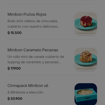
Recuerda calentar en microondas 20
s.
Minibon Frutos Rojos
Rollo mini relleno de chocolate,
cubierto con nuestro delicioso
frosting y salsa de frutos rojos (la
$ 15.500
salsa viene aparte). Recuerda calentar
en microondas 20 s.
Minibon Caramelo Pecanas
Un rollo mini de canela cubierto de
topping de caramelo y pecanas.
Recuerda calentar en microondas 20
$ 17.900
s.
Cinnapack Minibon x6
6 Minibons a elección.
$ 50.900