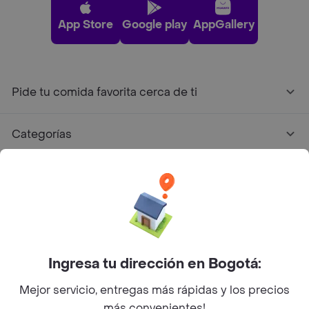
App Store
Google play
AppGallery
Pide tu comida favorita cerca de ti
Categorías
Únete a Rappi
Sobre Rappi
Facebook
Twitter
Instagram
Ingresa tu dirección en Bogotá:
Mejor servicio, entregas más rápidas y los precios
©
2026
Rappi Inc. All rights reserved.
más convenientes!