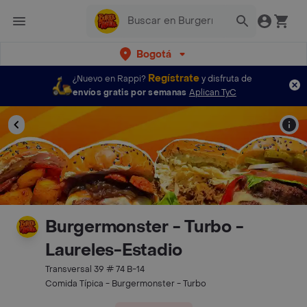
Bogotá
Regístrate
¿Nuevo en Rappi?
y disfruta de
envíos gratis por semanas
Aplican TyC
Burgermonster - Turbo -
Laureles-Estadio
Transversal 39 # 74 B-14
Comida Típica - Burgermonster - Turbo