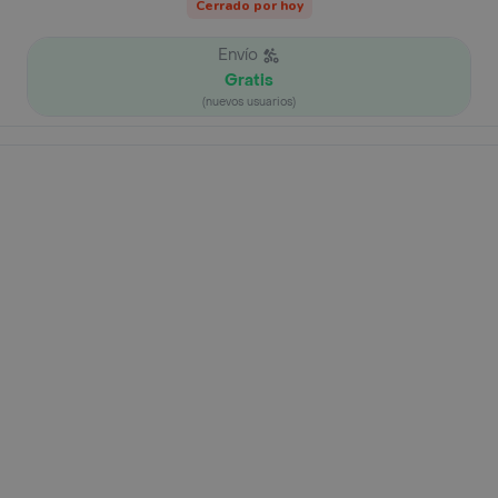
Cerrado por hoy
Envío
Gratis
(nuevos usuarios)