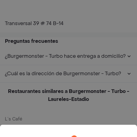
Transversal 39 # 74 B-14
Preguntas frecuentes
¿Burgermonster - Turbo hace entrega a domicilio?
¿Cuál es la dirección de Burgermonster - Turbo?
Restaurantes similares a Burgermonster - Turbo -
Laureles-Estadio
L´s Café
Philippe