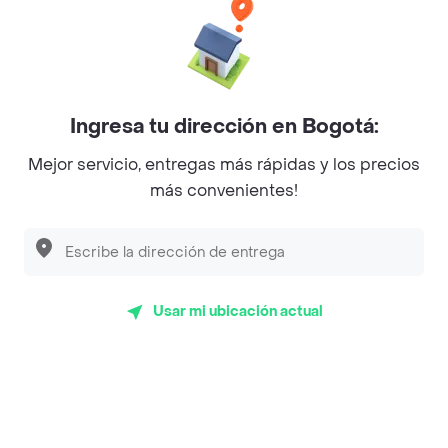
Baskin Robbins
La Cesta
Mercari - Postres
Ingresa tu dirección en Bogotá:
Myriam Camhi Co
Mejor servicio, entregas más rápidas y los precios
Magnifique
más convenientes!
Empanaditas de Pipian - Empanadas
Desayunadero de la 42
Luisa Postres
Usar mi ubicación actual
Sopitas y Frijoladas
Subway