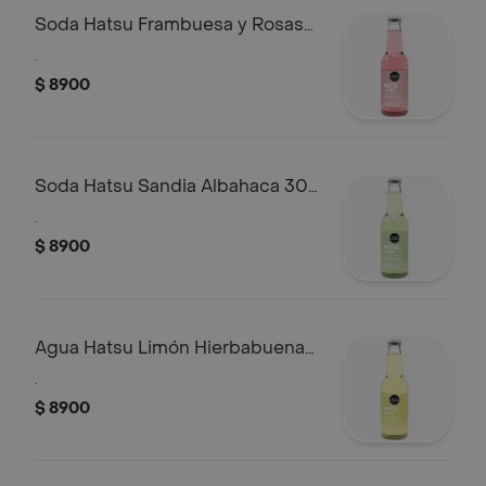
Soda Hatsu Frambuesa y Rosas
300 ml
.
$ 8900
Soda Hatsu Sandia Albahaca 300
ml
.
$ 8900
Agua Hatsu Limón Hierbabuena
330 ml
.
$ 8900