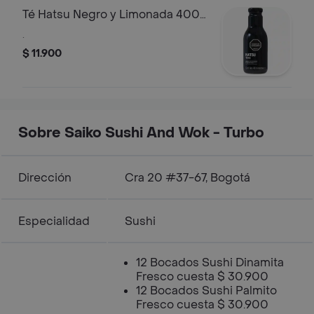
Té Hatsu Negro y Limonada 400
ml
.
$ 11.900
Sobre Saiko Sushi And Wok - Turbo
Dirección
Cra 20 #37-67, Bogotá
Especialidad
Sushi
12 Bocados Sushi Dinamita
Fresco cuesta $ 30.900
12 Bocados Sushi Palmito
Fresco cuesta $ 30.900