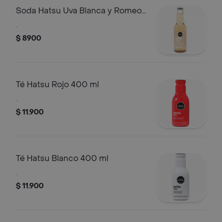
Soda Hatsu Uva Blanca y Romeo
300 ml
.
$ 8900
Té Hatsu Rojo 400 ml
.
$ 11.900
Té Hatsu Blanco 400 ml
.
$ 11.900