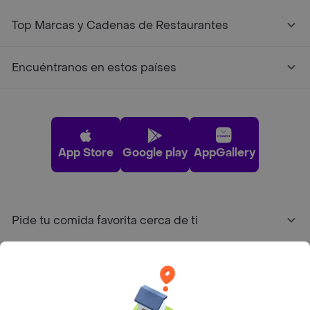
Top Marcas y Cadenas de Restaurantes
Encuéntranos en estos países
App Store
Google play
AppGallery
Pide tu comida favorita cerca de ti
Categorías
Únete a Rappi