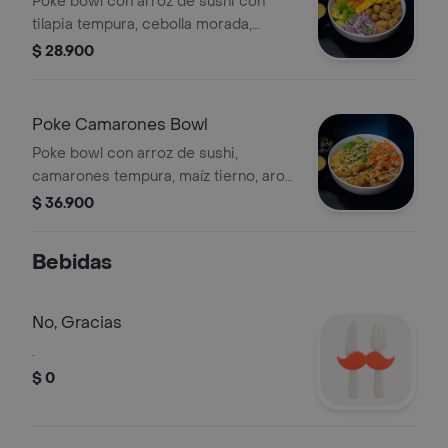
Poke bowl con arroz de sushi con
tilapia tempura, cebolla morada,
monedas de plátano verde, maíz
$ 28.900
tostado, salsa acevichada, zanahoria y
cebollín.
Poke Camarones Bowl
Poke bowl con arroz de sushi,
camarones tempura, maíz tierno, aros
de cebolla, aguacate, zanahoria,
$ 36.900
cebollín y salsa de la casa.
Bebidas
No, Gracias
.
$ 0