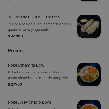
12 Bocados Sushi Camaron
Fresco
12 Bocados de sushi camarón crunch,
queso crema y aguacate.
$ 33.900
Pokes
Poke Dinamita Bowl
Poke bowl con arroz de sushi con
pasta dinamita (palmito de cangrejo
con mayonesa), aguacate, plátano
$ 27.900
maduro, zanahoria, salsa, ajonjolí y
cebollín.
Poke Acevichado Bowl