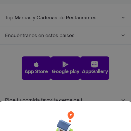
Top Marcas y Cadenas de Restaurantes
Encuéntranos en estos países
App Store
Google play
AppGallery
Pide tu comida favorita cerca de ti
Categorías