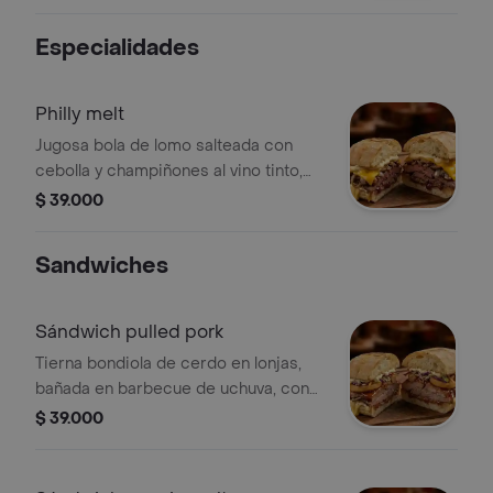
costillitas de mazorca y salsa de la
casa.
Especialidades
Philly melt
Jugosa bola de lomo salteada con
cebolla y champiñones al vino tinto,
bañada en mayo cremosa y queso
$ 39.000
cheddar fundido, servida en pan
ciabatta suave y crujiente.
Sandwiches
Sándwich pulled pork
Tierna bondiola de cerdo en lonjas,
bañada en barbecue de uchuva, con
queso philadelphia cremoso, aros de
$ 39.000
cebolla crocantes y ensalada
coleslaw fresca, servido en pan
ciabatta suave y doradito.