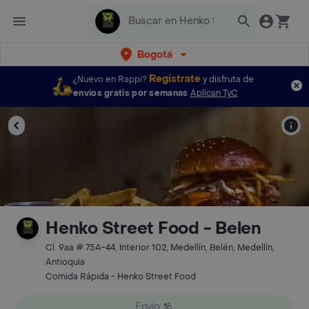
Bogotá
Regístrate
¿Nuevo en Rappi?
y disfruta de
envíos gratis por semanas
Aplican TyC
Henko Street Food - Belen
Cl. 9aa # 75A-44, Interior 102, Medellín, Belén, Medellín,
Antioquia
Comida Rápida - Henko Street Food
Envío