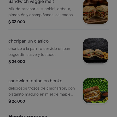
Sándwich veggie melt
Mix de zanahoria, zucchini, cebolla,
pimentón y champiñones, salteados
en salsa de soya, humo y salsa de
$ 33.000
ostra, con queso cuajada fundido,
servido en pan ciabatta doradito.
choripan un clasico
chorizo a la parrilla servido en pan
baguettin suave y tostado
acompañado de salsa provenzal
$ 24.000
queso y papitas fritas.
sandwich tentacion henko
deliciosos trozos de chicharrón, con
platanito maduro en miel de maple,
coronado con queso costeño y suero
$ 26.000
costeño, en dos rebanadas de pan
molde artesanal. acompañado de