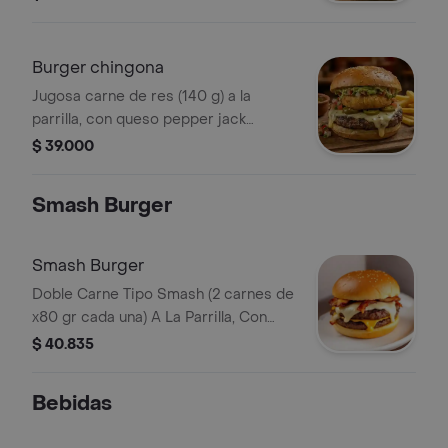
elección, servida en pan de papa
suave y doradito.
Burger chingona
Jugosa carne de res (140 g) a la
parrilla, con queso pepper jack
fundido, jalapeños en conserva,
$ 39.000
jalapeño bomba apanado, guacamole
cremoso y pico de gallo fresco,
Smash Burger
servida en pan brioche parmesano
suave y dorado.
Smash Burger
Doble Carne Tipo Smash (2 carnes de
x80 gr cada una) A La Parrilla, Con
Queso cheddar Fundido, Tocineta
$ 40.835
Crocante Y Dos Salsas A Eleccion,
Servida En Pan De Papa Suave Y
Bebidas
Doradito.