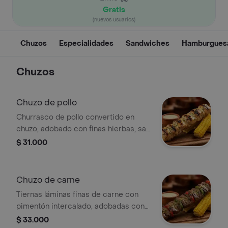
Gratis
(nuevos usuarios)
Chuzos
Especialidades
Sandwiches
Hamburgues
Chuzos
Chuzo de pollo
Churrasco de pollo convertido en
chuzo, adobado con finas hierbas, sal
y limón, doradito en margarina para
$ 31.000
quedar jugoso y lleno de sabor,
acompañado de costillitas de
mazorca tierna y salsa de la casa.
Chuzo de carne
Tiernas láminas finas de carne con
pimentón intercalado, adobadas con
mostaza y perejil, acompañadas de
$ 33.000