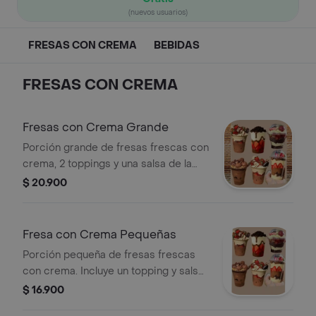
(nuevos usuarios)
FRESAS CON CREMA
BEBIDAS
FRESAS CON CREMA
Fresas con Crema Grande
Porción grande de fresas frescas con
crema, 2 toppings y una salsa de la
casa.
$ 20.900
Fresa con Crema Pequeñas
Porción pequeña de fresas frescas
con crema. Incluye un topping y salsa
de la casa.
$ 16.900