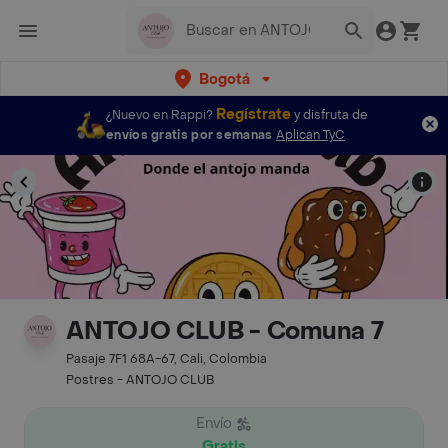
Bogotá
Regístrate
¿Nuevo en Rappi?
y disfruta de
envíos gratis por semanas
Aplican TyC
ANTOJO CLUB - Comuna 7
Pasaje 7F1 68A-67, Cali, Colombia
Postres - ANTOJO CLUB
Envío
Gratis