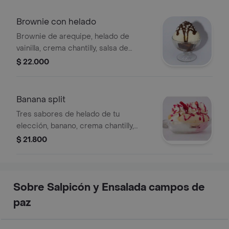
Brownie con helado
Brownie de arequipe, helado de
vainilla, crema chantilly, salsa de
chocolate y lluvia de chocolate.
$ 22.000
Banana split
Tres sabores de helado de tu
elección, banano, crema chantilly,
fresas, galleta y salsa de mora.
$ 21.800
Sobre Salpicón y Ensalada campos de
paz