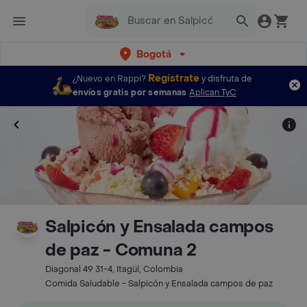
Bogotá
Regístrate
¿Nuevo en Rappi?
y disfruta de
envíos gratis por semanas
Aplican TyC
Salpicón y Ensalada campos
de paz - Comuna 2
Diagonal 49 31-4, Itagüí, Colombia
Comida Saludable - Salpicón y Ensalada campos de paz