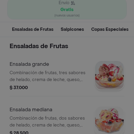
Envío
Gratis
(nuevos usuarios)
Ensaladas de Frutas
Salpicones
Copas Especiales
Ensaladas de Frutas
Ensalada grande
Combinación de frutas, tres sabores
de helado, crema de leche, queso,
galleta, leche condensada y salsa de
$ 37.000
mora.
Ensalada mediana
Combinación de frutas, dos sabores
de helado, crema de leche, queso,
galleta, leche condensada y salsa de
$ 28.500