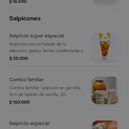
$ 16.500
Salpicones
Salpicón súper especial
Salpicón con un helado de tu
elección, queso, leche condensada y
galleta.
$ 20.000
Combo familiar
Combo familiar: salpicón en garrafa,
litro de helado de vainilla, 20
barquillos, leche condensada y 12
$ 150.000
vasos de 10 onzas con cucharas.
Salpicón especial