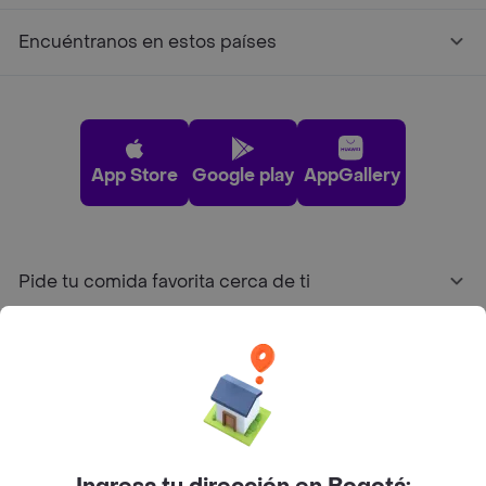
Encuéntranos en estos países
App Store
Google play
AppGallery
Pide tu comida favorita cerca de ti
Categorías
Únete a Rappi
Sobre Rappi