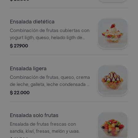
mora.
Ensalada dietética
Combinación de frutas cubiertas con
yogurt ligth, queso, helado ligth de
vainilla y galleta.
$ 27.900
Ensalada ligera
Combinación de frutas, queso, crema
de leche, galleta, leche condensada y
salsa de mora.
$ 22.000
Ensalada solo frutas
Ensalada de frutas frescas con
sandía, kiwi, fresas, melón y uvas.