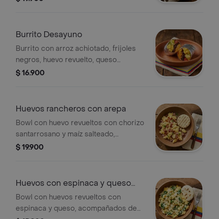
Burrito Desayuno
Burrito con arroz achiotado, frijoles
negros, huevo revuelto, queso
mozzarella, guacamole, pico de gallo,
$ 16.900
lechuga y salsa verde.
Huevos rancheros con arepa
Bowl con huevo revueltos con chorizo
santarrosano y maíz salteado,
acompañados de arepita paisa.
$ 19.900
Huevos con espinaca y queso
con arepa
Bowl con huevos revueltos con
espinaca y queso, acompañados de