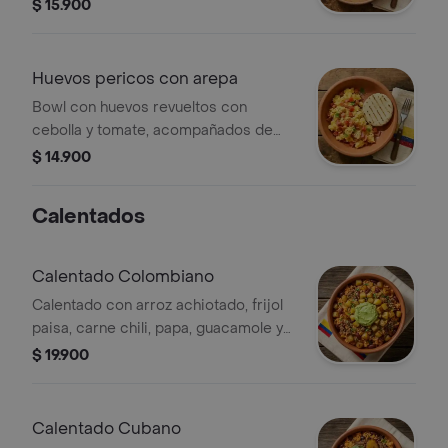
arepita paisa.
$ 15.900
Huevos pericos con arepa
Bowl con huevos revueltos con
cebolla y tomate, acompañados de
arepita paisa.
$ 14.900
Calentados
Calentado Colombiano
Calentado con arroz achiotado, frijol
paisa, carne chili, papa, guacamole y
cilantro fresco.
$ 19.900
Calentado Cubano