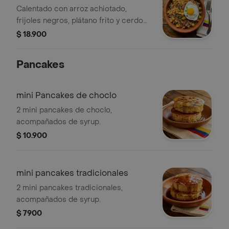
Calentado con arroz achiotado,
frijoles negros, plátano frito y cerdo
desmechado en salsa BBQ,
$ 18.900
acompañado de huevo.
Pancakes
mini Pancakes de choclo
2 mini pancakes de choclo,
acompañados de syrup.
$ 10.900
mini pancakes tradicionales
2 mini pancakes tradicionales,
acompañados de syrup.
$ 7900