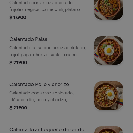
Calentado con arroz achiotado,
frijoles negros, carne chili, plátano
frito y cilantro fresco.
$ 17.900
Calentado Paisa
Calentado paisa con arroz achiotado,
frijol, papa, chorizo santarrosano,
huevo y plátano frito, acompañado de
$ 21.900
salsa criolla.
Calentado Pollo y chorizo
Calentado con arroz achiotado,
plátano frito, pollo y chorizo,
acompañado de huevo frito.
$ 21.900
Calentado antioqueño de cerdo