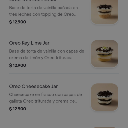
Base de torta de vainilla bañada en
tres leches con topping de Oreo
triturada.
$ 12.900
Oreo Key Lime Jar
Base de torta de vainilla con capas de
crema de limón y Oreo triturada.
$ 12.900
Oreo Cheesecake Jar
Cheesecake en frasco con capas de
galleta Oreo triturada y crema de
queso. Presentado en un envase
$ 12.900
transparente.