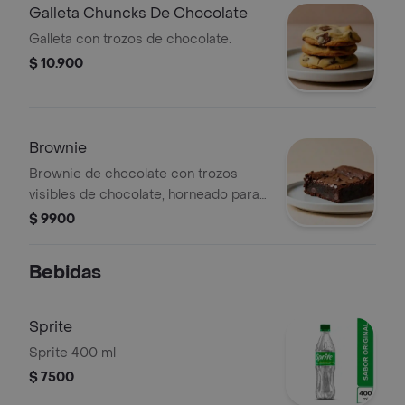
Galleta Chuncks De Chocolate
Galleta con trozos de chocolate.
$ 10.900
Brownie
Brownie de chocolate con trozos
visibles de chocolate, horneado para
una textura suave y húmeda.
$ 9900
Bebidas
Sprite
Sprite 400 ml
$ 7500