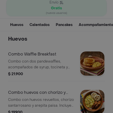
Envío
Gratis
(nuevos usuarios)
Huevos
Calentados
Pancakes
Acommpañamiento
Huevos
Combo Waffle Breakfast
Combo con dos pandewaffles,
acompañados de syrup, tocineta y
huevos revueltos.
$ 21.900
Combo huevos con chorizo y
arepa
Combo con huevos revueltos, chorizo
santarrosano y arepita paisa. Incluye
cebolla y pimientos verdes.
$ 19.900