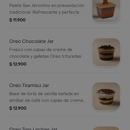
Paleta San Jeronimo en presentación
tradicional. Refrescante y perfecta
para cualquier momento.
$ 11.900
Oreo Chocolate Jar
Frasco con capas de crema de
chocolate y galletas Oreo trituradas.
$ 12.900
Oreo Tiramisú Jar
Base de torta de vainilla bañada en
almíbar de café con capas de crema
de tiramisú y Oreo.
$ 12.900
Oreo Tres Leches Jar