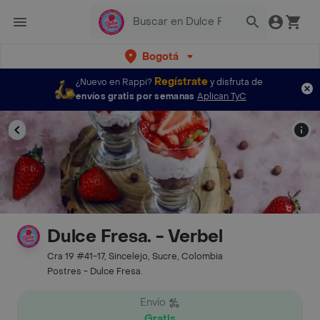
Bogotá
Regístrate
¿Nuevo en Rappi?
y disfruta de
envíos gratis por semanas
Aplican TyC
Dulce Fresa. - Verbel
Cra 19 #41-17, Sincelejo, Sucre, Colombia
Postres - Dulce Fresa.
Envío
Gratis