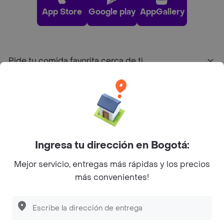
App Store
Google play
AppGallery
Pide tu comida favorita cerca de ti
Categorías
Únete a Rappi
Ingresa tu dirección en Bogotá:
Sobre Rappi
Mejor servicio, entregas más rápidas y los precios
más convenientes!
Facebook
Twitter
Instagram
©
2026
Rappi Inc. All rights reserved.