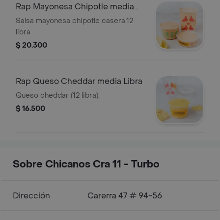
Rap Mayonesa Chipotle media
lIbra
Salsa mayonesa chipotle casera.12
libra
$ 20.300
Rap Queso Cheddar media Libra
Queso cheddar (12 libra).
$ 16.500
Sobre Chicanos Cra 11 - Turbo
Dirección
Carerra 47 # 94-56