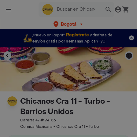
Bogotá
Regístrate
¿Nuevo en Rappi?
y disfruta de
envíos gratis por semanas
Aplican TyC
Chicanos Cra 11 - Turbo -
Barrios Unidos
Carerra 47 # 94-56
Comida Mexicana - Chicanos Cra 11 - Turbo