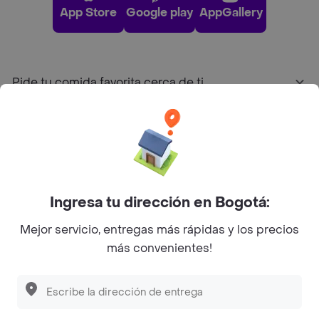
App Store
Google play
AppGallery
Pide tu comida favorita cerca de ti
Categorías
Únete a Rappi
Ingresa tu dirección en Bogotá:
Sobre Rappi
Mejor servicio, entregas más rápidas y los precios
más convenientes!
Facebook
Twitter
Instagram
©
2026
Rappi Inc. All rights reserved.