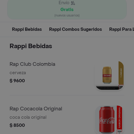
Envío
Gratis
(nuevos usuarios)
Rappi Bebidas
Rappi Combos Sugeridos
Rappi Para 
Rappi Bebidas
Rap Club Colombia
cerveza
$ 9600
Rap Cocacola Original
coca cola original
$ 8500