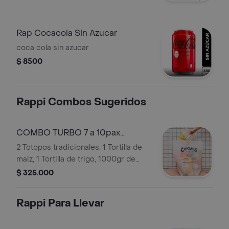
Rap Cocacola Sin Azucar
coca cola sin azucar
$ 8500
Rappi Combos Sugeridos
COMBO TURBO 7 a 10pax
(predeterminado)
2 Totopos tradicionales, 1 Tortilla de
maiz, 1 Tortilla de trigo, 1000gr de
carne en salsa roja, 1000gr de pollo
$ 325.000
en salsa roja, 1000gr de Guacamole,
1000gr Pico de Gallo, 500gr Queso
Rappi Para Llevar
rallado, 500 Frijo Refrito, 1 Salsa
Cheddar de 250gr, 1 Mayonesa