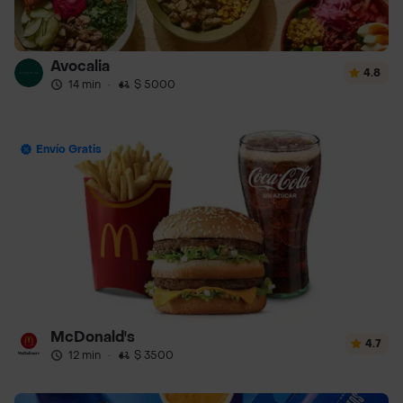
Avocalia
4.8
14 min
·
$ 5000
Envío Gratis
McDonald's
4.7
12 min
·
$ 3500