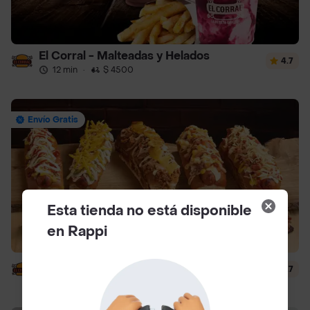
El Corral - Malteadas y Helados
4.7
12 min
·
$ 4500
Envío Gratis
Esta tienda no está disponible
en Rappi
El Corral - Vaqueros
4.7
14 min
·
$ 4500