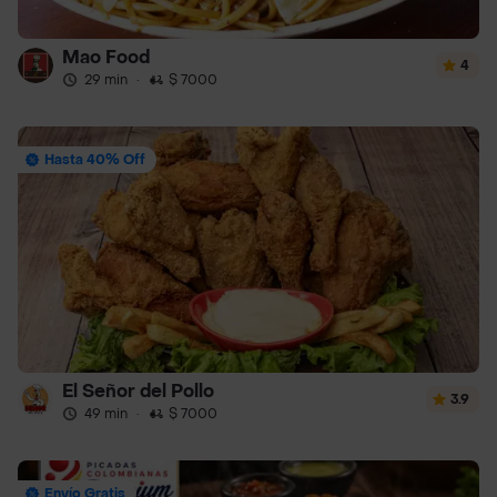
Mao Food
4
29 min
·
$ 7000
Hasta 40% Off
El Señor del Pollo
3.9
49 min
·
$ 7000
Envío Gratis