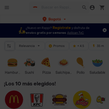
Bogotá
Regístrate
¿Nuevo en Rappi?
y disfruta de
envíos gratis por semanas
Aplican TyC
Relevancia
Promos
+ 4.5
35 mins
Hamburguesa
Sushi
Pizza
Salchipapas
Pollo
Saludable
¡Los 10 más elegidos!