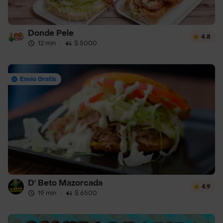
Donde Pele
4.8
12 min
·
$ 5000
Envío Gratis
D' Beto Mazorcada
4.9
19 min
·
$ 6500