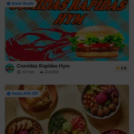
Envío Gratis
Comidas Rapidas Hym
4.8
67 min
·
$ 6000
Hasta 41% Off