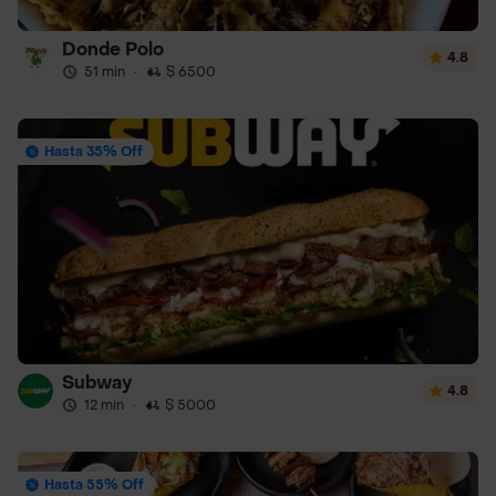
Donde Polo
4.8
51 min
·
$ 6500
Hasta 35% Off
Subway
4.8
12 min
·
$ 5000
Hasta 55% Off