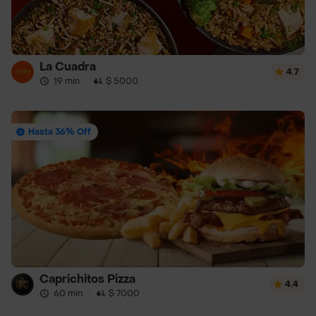
La Cuadra
4.7
19 min
·
$ 5000
Hasta 36% Off
Caprichitos Pizza
4.4
60 min
·
$ 7000