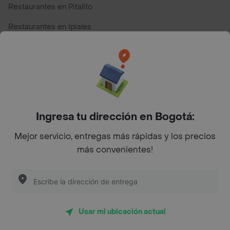
Restaurantes en Pitalito
Restaurantes en Ipiales
Restaurantes en San Andres
Restaurantes cerca de mi para pedir Comida a Domicilio -
Top Marcas y Cadenas de Restaurantes
Ingresa tu dirección en Bogotá:
Encuéntranos en estos países
Mejor servicio, entregas más rápidas y los precios
más convenientes!
App Store
Google play
AppGallery
Usar mi ubicación actual