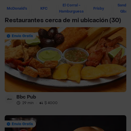
El Corral -
Sandwi
McDonald's
KFC
Frisby
Hamburguesa
Qban
Restaurantes cerca de mi ubicación
(30)
Envío Gratis
Bbc Pub
29 min
·
$ 4000
Envío Gratis