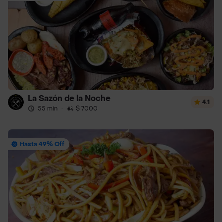
La Sazón de la Noche
4.1
55 min
·
$ 7000
Hasta 49% Off