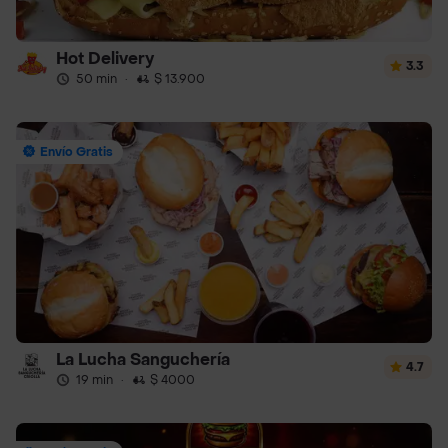
Hot Delivery
3.3
50 min
·
$ 13.900
Envío Gratis
La Lucha Sanguchería
4.7
19 min
·
$ 4000