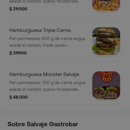
asada al carbón, queso mozzarella
fundido, tocineta, pierna y bondiola de
$ 39.000
cerdo asada al barril durante 6 horas
reducida en salsa bbq, vegetales
frescos, papas a la francesa y salsas
Hamburguesa Triple Carne
de la casa.
Salvaje
Pan parmesano 450 g de carne angus
asada al carbón, triple queso
mozzarella fundido, triple tocineta
$ 39.900
ahumada, vegetales frescos, papas a
la francesa y salsas de la casa.
Hamburguesa Monster Salvaje
Pan parmesano, 150 g de carne angus
asada al carbón, queso mozzarella
fundido, bondiola de cerdo ahumada
$ 48.000
al barril, filete de pechuga, pulled
pork, tocineta, vegetales frescos,
papas a la francesa y salsas de la
casa
Sobre Salvaje Gastrobar