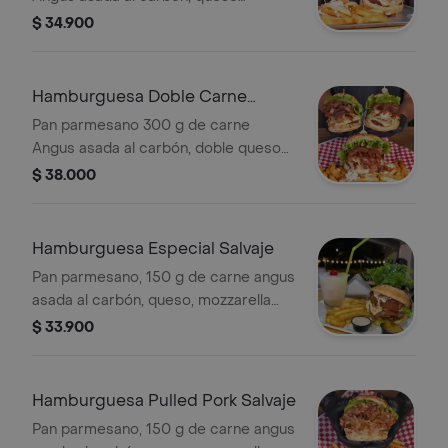
mozzarella fundido, pollo desmechado
$ 34.900
o filete de pechuga, tocineta
ahumada, vegetales frescos, papas a
la francesa y salsas de la casa
Hamburguesa Doble Carne
Salvaje
Pan parmesano 300 g de carne
Angus asada al carbón, doble queso
mozzarella fundido, doble tocineta
$ 38.000
ahumada, vegetales frescos, papas a
la francesa y salsas de la casa.
Hamburguesa Especial Salvaje
Pan parmesano, 150 g de carne angus
asada al carbón, queso, mozzarella
fundido, bondiola de cerdo al barril,
$ 33.900
llanera ahumada al barril, tocineta
ahumada, vegetales frescos, papas a
la francesa y salsas de la casa.
Hamburguesa Pulled Pork Salvaje
Pan parmesano, 150 g de carne angus