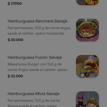
fundido, tocineta ahumada, vegetales
$ 27.900
frescos, papas a la francesa y salsas
de la casa.
Hamburguesa Ranchera Salvaje
Pan parmesano, 150 g de carne angus
asada al carbón, queso mozzarella
fundido, tocineta ahumada, chorizo
$ 30.000
argentino, vegetales frescos, papas a
la francesa y salsas de la casa.
Hamburguesa Fusión Salvaje
Majestuosa Burger con 150 g de
carne Angus asada al carbón, queso
mozzarella fundido, Aros de cebolla,
$ 32.000
pepinillos agridulces, tocineta
ahumada, vegetales frescos, papas a
la francesa y salsas de la casa.
Hamburguesa Mixta Salvaje
Pan parmesano, 150 g de carne
Angus asada al carbón, queso