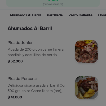
(nuevos usuarios)
Ahumados Al Barril
Parrillada
Perro Caliente
Chor
Ahumados Al Barril
Picada Junior
Picada de 200 g con carne llanera,
bondiola y costillitas de cerdo,
chorizo ahumado, rellena, piña asada y
$ 32.000
ají de la casa. Incluye
acompañamiento a elegir.
Picada Personal
Deliciosa picada asada al barril Con
300 grs entre Carne llanera (res),
bondiola de cerdo, costillitas de
$ 41.000
cerdo, además chorizo ahumado,