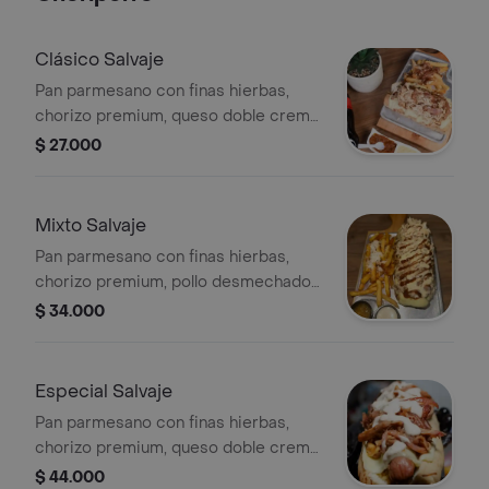
queso crema fundido, tocineta
ahumada, cebolla caramelizada, papa
ripida, tártara de la casa y papitas a la
Clásico Salvaje
francesa.
Pan parmesano con finas hierbas,
chorizo premium, queso doble crema
fundido, tocineta ahumada, papa
$ 27.000
ripida,cebolla caramelizada, tártara de
la casa y papitas a la francesa
Mixto Salvaje
Pan parmesano con finas hierbas,
chorizo premium, pollo desmechado
,queso doble crema fundido, tocineta
$ 34.000
ahumada, papa ripida, cebolla
caramelizada, tártara de la casa y
papitas a la francesa
Especial Salvaje
Pan parmesano con finas hierbas,
chorizo premium, queso doble crema
fundido, Bondiola de cerdo en
$ 44.000