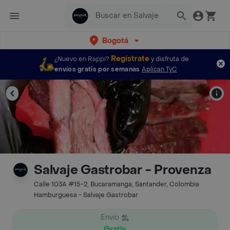
Bogotá
Regístrate
¿Nuevo en Rappi?
y disfruta de
envíos gratis por semanas
Aplican TyC
Salvaje Gastrobar - Provenza
Calle 103A #15-2, Bucaramanga, Santander, Colombia
Hamburguesa - Salvaje Gastrobar
Envío
Gratis