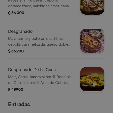
Papas a la francesa , cebolla,
caramelizada, salchicha americana,
carne y pollo en cuadritos, queso
$ 36.000
semisalado rayado, papa ripida,
tocineta ahumada al barril y salsas de
la casa.
Desgranado
Maíz, carne y pollo en cuadritos,
cebolla caramelizada, queso doble
crema, papas a la francesa y salsas
$ 36.900
de la casa
Desgranado De La Casa
Maiz, Carne llanera al barril, Bondiola
de Cerdo al barril, Aros de Cebolla,
queso doble crema, Papas a la
$ 49.900
francesa y Salsas de la casa.
Entradas