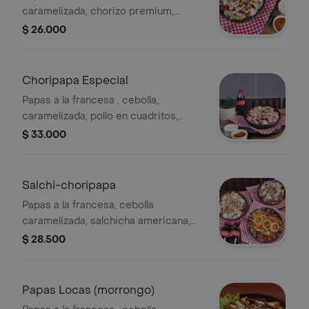
caramelizada, chorizo premium,
queso semi salado rayado, papa
$ 26.000
ripida, tocineta ahumada al barril y
salsas de la casa.
Choripapa Especial
Papas a la francesa , cebolla,
caramelizada, pollo en cuadritos,
desmechado, aros de cebolla, papa
$ 33.000
ripida, chorizo premium, queso semi
salado rayado, tocineta ahumada al
barril y salsas de la casa.
Salchi-choripapa
Papas a la francesa, cebolla
caramelizada, salchicha americana,
chorizo premium, queso semi salado
$ 28.500
rayado, papa ripida, tocineta ahumada
al barril y salsas de la casa.
Papas Locas (morrongo)