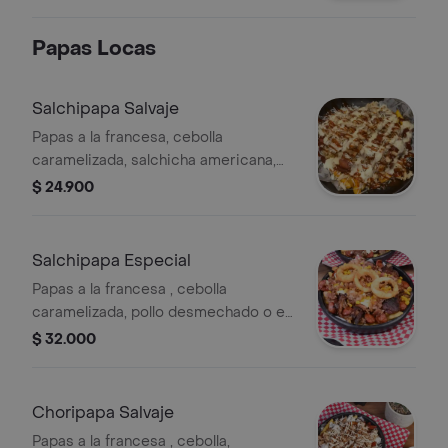
cuadritos o pulled pork (cerdo
desmechado), tocineta ahumada,
Papas Locas
papa ripida, cebolla caramelizada,
tártara de la casa y papitas a la
francesa
Salchipapa Salvaje
Papas a la francesa, cebolla
caramelizada, salchicha americana,
queso semisalado rayado, papa
$ 24.900
ripida, tocineta ahumada al barril y
salsas de la casa.
Salchipapa Especial
Papas a la francesa , cebolla
caramelizada, pollo desmechado o en
cuadritos, aros de cebolla, papa
$ 32.000
ripida, salchicha americana, queso
semi salado rayado, tocineta ahumada
al barril y salsas de la casa.
Choripapa Salvaje
Papas a la francesa , cebolla,