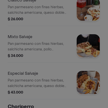
Clásico Salvaje
Pan parmesano con finas hierbas,
salchicha americana, queso doble
crema fundido, tocineta ahumada,
$ 26.000
cebolla caramelizada, papa ripida,
tártara de la casa y papitas a la
francesa
Mixto Salvaje
Pan parmesano con finas hierbas,
salchicha americana, pollo
desmechado en salsa tártara, queso
$ 34.000
doble crema fundido, tocineta
ahumada, cebolla caramelizada, papa
ripida, salsas de la casa y papitas a la
Especial Salvaje
francesa.
Pan parmesano con finas hierbas,
salchicha americana, queso doble
crema fundido, bondiola, llanera
$ 43.000
ahumada al barril en cuadritos, pulled
pork cerdo desmechado, doble
Choriperro