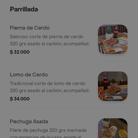
elegir, piña asada y ají de la casa. (6
Parrillada
Personas)
Pierna de Cerdo
Sabroso corte de pierna de cerdo
320 grs asado al carbón, acompañado
de ensalada, papa francesa o papa al
$ 32.000
vapor, ají y salsas de la casa.
Lomo de Cerdo
Tradicional corte de lomo de cerdo
320 grs asado al carbón, acompañado
de ensalada, papa, yuca al vapor, ají y
$ 34.000
salsas de la casa.
Pechuga Asada
Filete de pechuga 320 grs marinada
con especias de la casa, asada al