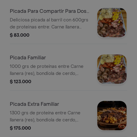
rellena, acompañamiento a elegir, piña
asada y ají de la casa
Picada Para Compartir Para Dos
o Tres
Deliciosa picada al barril con 600grs
de proteinas entre: Carne llanera
(res), bondiola de cerdo, costillitas de
$ 83.000
cerdo, chorizo ahumado rellena,
acompañamiento a elegir, piña asada
y ají de la casa.
Picada Familiar
1000 grs de proteínas entre Carne
llanera (res), bondiola de cerdo,
costillitas de cerdo, además delicioso
$ 123.000
chorizo ahumado, rellena,
acompañamiento a elegir, piña asada
y ají de la casa para 4-5 personas.
Picada Extra Familiar
1300 grs de proteína entre Carne
llanera (res), bondiola de cerdo,
costillitas de cerdo, además chorizo
$ 175.000
ahumado, rellena, acompañamiento a