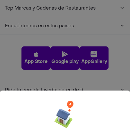
Top Marcas y Cadenas de Restaurantes
Encuéntranos en estos países
App Store
Google play
AppGallery
Pide tu comida favorita cerca de ti
Categorías
Únete a Rappi