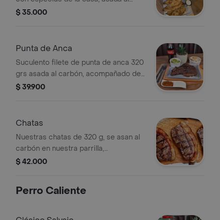
carbón acompañado de ensalada,
$ 35.000
papa, yuca al vapor, ají y salsas de la
casa.
Punta de Anca
Suculento filete de punta de anca 320
grs asada al carbón, acompañado de
ensalada, papa o yuca al vapor, ají y
$ 39.900
salsas de la casa.
Chatas
Nuestras chatas de 320 g, se asan al
carbón en nuestra parrilla,
acompañado de ensalada, yuca o
$ 42.000
papa al vapor, ají y salsas de la casa.
Perro Caliente