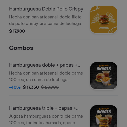
tocineta ahumada, queso mozzarella,
cheddar y salsas de la casa,
Hamburguesa Doble Pollo Crispy
acompañado de papas a la francesa y
Hecha con pan artesanal, doble filete
mr tea.
de pollo crispy, una cama de lechuga,
tomate, cebolla caramelizada,
$ 17.900
tocineta ahumada, queso mozzarella,
cheddar y salsas de la casa.
Combos
Hamburguesa doble + papas +
tea helado
Hecha con pan artesanal, doble carne
100 res, una cama de lechuga,
tomate, cebolla caramelizada,
-40%
$ 17.350
$ 28.900
tocineta ahumada, queso mozzarella,
cheddar y parmesano, salsas de la
casa, acompañado de papas a la
Hamburguesa triple + papas +
francesa y tea artesanal de durazno.
tea helado
Jugosa hamburguesa con triple carne
100 res, tocineta ahumada, queso