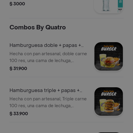
$ 3000
Combos By Quatro
Hamburguesa doble + papas +
Quatro
Hecha con pan artesanal, doble carne
100 res, una cama de lechuga,
tomate, cebolla caramelizada,
$ 31.900
tocineta ahumada, queso mozzarella,
cheddar, salsas de la casa,
acompañado de papas a la francesa y
Hamburguesa triple + papas +
coca cola.
Quatro
Hecha con pan artesanal, Triple carne
100 res, una cama de lechuga,
tomate, cebolla caramelizada,
$ 33.900
tocineta ahumada, queso mozzarella,
cheddar, salsas de la casa,