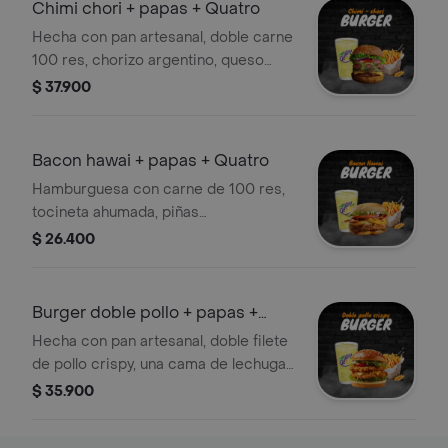
acompañado de papas a la francesa y
Chimi chori + papas + Quatro
coca cola.
Hecha con pan artesanal, doble carne
100 res, chorizo argentino, queso
mozarella, lechuga, tomate, cebolla,
$ 37.900
salsa de la casa y chimichurri
artesanal acompañada de papas a la
francesa y Quatro
Bacon hawai + papas + Quatro
Hamburguesa con carne de 100 res,
tocineta ahumada, piñas
caramelizadas, queso mozarella,
$ 26.400
tomate, lechuga, lechuga, cebolla
grille, salsa de queso cheddar, salsa
bbq, acompañada de papas a la
Burger doble pollo + papas +
francesa y Quatro
Quatro
Hecha con pan artesanal, doble filete
de pollo crispy, una cama de lechuga,
tomate, cebolla caramelizada,
$ 35.900
tocineta ahumada, queso mozzarella,
cheddar y salsas de la casa,