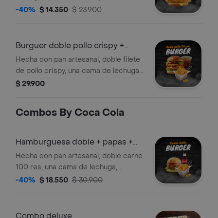
casa. Incluye papas fritas y té.
-40%
$ 14.350
$ 23.900
Burguer doble pollo crispy +
papas + tè
Hecha con pan artesanal, doble filete
de pollo crispy, una cama de lechuga,
tomate, cebolla caramelizada,
$ 29.900
tocineta ahumada, queso mozzarella,
cheddar y salsas de la casa
Combos By Coca Cola
Hamburguesa doble + papas +
coca cola
Hecha con pan artesanal, doble carne
100 res, una cama de lechuga,
tomate, cebolla caramelizada,
-40%
$ 18.550
$ 30.900
tocineta ahumada, queso mozzarella,
cheddar, salsas de la casa,
acompañado de papas a la francesa y
Combo deluxe