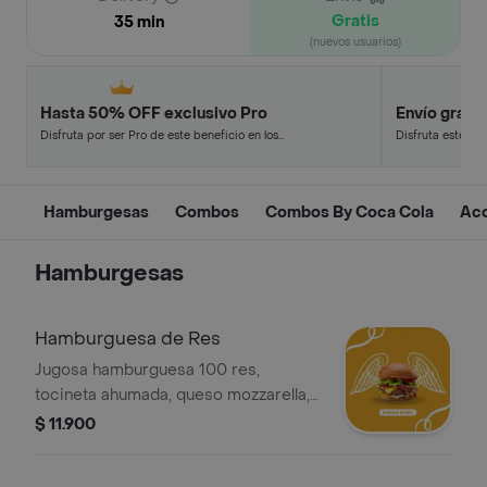
Gratis
35 min
(nuevos usuarios)
Hasta 50% OFF exclusivo Pro
Envío gratis
Disfruta por ser Pro de este beneficio en los
Disfruta este de
restaurantes y tiendas más top.
en minutos.
Hamburgesas
Combos
Combos By Coca Cola
Ac
Hamburgesas
Hamburguesa de Res
Jugosa hamburguesa 100 res,
tocineta ahumada, queso mozzarella,
queso cheddar, queso parmesano,
$ 11.900
sobre una cama de lechuga.