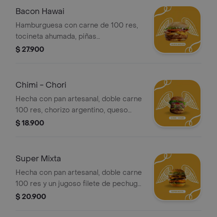
Bacon Hawai
Hamburguesa con carne de 100 res,
tocineta ahumada, piñas
caramelizadas, queso mozarella,
$ 27.900
tomate, lechuga, lechuga, cebolla
grille, salsa de queso cheddar, salsa
bbq
Chimi - Chori
Hecha con pan artesanal, doble carne
100 res, chorizo argentino, queso
mozarella, lechuga, tomate, cebolla,
$ 18.900
salsa de la casa y chimichurri
artesanal.
Super Mixta
Hecha con pan artesanal, doble carne
100 res y un jugoso filete de pechuga
apanado, una cama de lechuga,
$ 20.900
tomate, cebolla caramelizada,