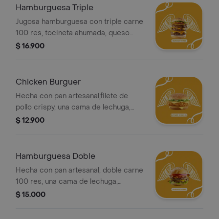
Hamburguesa Triple
Jugosa hamburguesa con triple carne
100 res, tocineta ahumada, queso
mozzarella, salsa de queso cheddar,
$ 16.900
bbq jack daniel's , sobre una cama de
lechuga, tomates, cebolla, en un rico
pan artesanal.
Chicken Burguer
Hecha con pan artesanal,filete de
pollo crispy, una cama de lechuga,
tomate, cebolla caramelizada,
$ 12.900
tocineta ahumada, queso mozzarella,
cheddar y salsas de la casa.
Hamburguesa Doble
Hecha con pan artesanal, doble carne
100 res, una cama de lechuga,
tomate, cebolla caramelizada,
$ 15.000
tocineta ahumada, queso mozzarella,
cheddar y salsas de la casa.