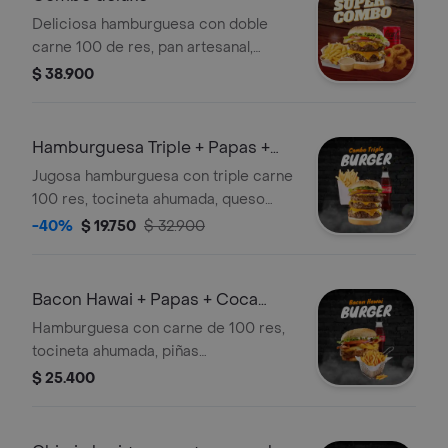
coca cola.
Deliciosa hamburguesa con doble
carne 100 de res, pan artesanal,
queso cheddar, mozzarella, tomate,
$ 38.900
lechuga y cebolla caramelizada, papas
a la francesa, aros de cebolla x6, salsa
de la casa y coca cola .
Hamburguesa Triple + Papas +
Coca-cola
Jugosa hamburguesa con triple carne
100 res, tocineta ahumada, queso
mozzarella, salsa de queso cheddar,
-40%
$ 19.750
$ 32.900
bbq jack daniel's , sobre una cama de
lechuga, tomates, cebolla, en un rico
pan artesanal, acompañada de papas
Bacon Hawai + Papas + Coca
a la francesa y coca-cola.
Cola
Hamburguesa con carne de 100 res,
tocineta ahumada, piñas
caramelizadas, queso mozarella,
$ 25.400
tomate, lechuga, lechuga, cebolla
grille, salsa de queso cheddar, salsa
bbq, acompañada de papas a la