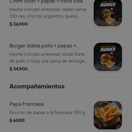
Chimi chori + papas + coca cola
francesa y tea helado de durazno.
Hecha con pan artesanal, doble carne
100 res, chorizo argentino, queso
mozarella, lechuga, tomate, cebolla,
$ 36.900
salsa de la casa y chimichurri
artesanal acompañada de papas a la
francesa y coca cola
Burger doble pollo + papas +
coca cola
Hecha con pan artesanal, doble filete
de pollo crispy, una cama de lechuga,
tomate, cebolla caramelizada,
$ 34.900
tocineta ahumada, queso mozzarella,
cheddar y salsas de la casa,
Acompañamientos
acompañado de papas a la francesa y
coca cola.
Papa Francesa
Porcion de papas a la francesa 150 g.
$ 6500