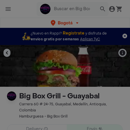
Bogotá
Regístrate
¿Nuevo en Rappi?
y disfruta de
envíos gratis por semanas
Aplican TyC
Big Box Grill - Guayabal
Carrera 60 # 24-75, Guayabal, Medellín, Antioquia,
Colombia
Hamburguesa - Big Box Grill
Delivery
Envío