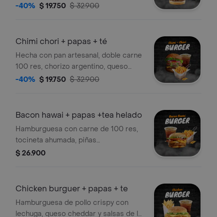
mozzarella, salsa de queso cheddar,
-40%
$ 19.750
$ 32.900
bbq jack daniel's , sobre una cama de
lechuga, tomates, cebolla, en un rico
pan artesanal, acompañado de papas
Chimi chori + papas + té
a la francesa y tea artesanal de
Hecha con pan artesanal, doble carne
durazno.
100 res, chorizo argentino, queso
mozarella, lechuga, tomate, cebolla,
-40%
$ 19.750
$ 32.900
salsa de la casa y chimichurri
artesanal acompañada de papas a la
francesa y té helado
Bacon hawai + papas +tea helado
Hamburguesa con carne de 100 res,
tocineta ahumada, piñas
caramelizadas, queso mozarella,
$ 26.900
tomate, lechuga, lechuga, cebolla
grille, salsa de queso cheddar, salsa
bbq.
Chicken burguer + papas + te
Hamburguesa de pollo crispy con
lechuga, queso cheddar y salsas de la