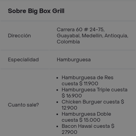
acompañado de papas a la francesa y
coca cola.
Sobre Big Box Grill
Carrera 60 # 24-75,
Dirección
Guayabal, Medellín, Antioquia,
Colombia
Especialidad
Hamburguesa
Hamburguesa de Res
cuesta $ 11.900
Hamburguesa Triple cuesta
$ 16.900
Chicken Burguer cuesta $
Cuanto sale?
12.900
Hamburguesa Doble
cuesta $ 15.000
Bacon Hawai cuesta $
27.900