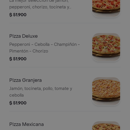
La mejor selección de jamón,
pepperoni, chorizo, tocineta y
chicharrón
$ 51.900
Pizza Deluxe
Pepperoni - Cebolla - Champiñón -
Pimentón - Chorizo
$ 51.900
Pizza Granjera
Jamón, tocineta, pollo, tomate y
cebolla
$ 51.900
Pizza Mexicana