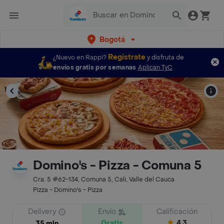
Bogotá
Regístrate
¿Nuevo en Rappi?
y disfruta de
envíos gratis por semanas
Aplican TyC
Domino's - Pizza - Comuna 5
Cra. 5 #62-134, Comuna 5, Cali, Valle del Cauca
Pizza - Domino's - Pizza
Delivery
Envío
Calificación
Gratis
4.3
35 min