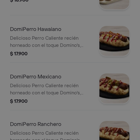
$ 18.900
DomiPerro Hawaiano
Delicioso Perro Caliente recién
horneado con el toque Domino's,
hecho con masa pan pizza y bordes
$ 17.900
rellenos de queso acompañado de
piña, tocineta y salsa de tomate.
DomiPerro Mexicano
Delicioso Perro Caliente recién
horneado con el toque Domino's,
hecho con masa pan pizza y bordes
$ 17.900
rellenos de queso acompañado de
jalapeño, tocineta y salsa de tomate.
DomiPerro Ranchero
Delicioso Perro Caliente recién