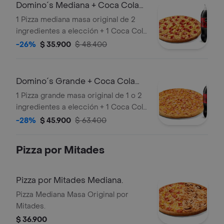
Domino´s Mediana + Coca Cola
Zero 1.5lts
1 Pizza mediana masa original de 2
ingredientes a elección + 1 Coca Cola
Zero 1.5lts.
-26%
$ 35.900
$ 48.400
Domino´s Grande + Coca Cola
Zero 1.5lts.
1 Pizza grande masa original de 1 o 2
ingredientes a elección + 1 Coca Cola
Zero 1.5lts.
-28%
$ 45.900
$ 63.400
Pizza por Mitades
Pizza por Mitades Mediana.
Pizza Mediana Masa Original por
Mitades.
$ 36.900