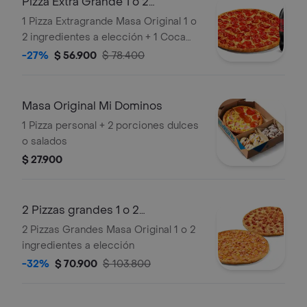
Pizza Extra Grande 1 o 2
Ingredientes y
1 Pizza Extragrande Masa Original 1 o
2 ingredientes a elección + 1 Coca
Cola Zero 1.5L
-27%
$ 56.900
$ 78.400
Masa Original Mi Dominos
1 Pizza personal + 2 porciones dulces
o salados
$ 27.900
2 Pizzas grandes 1 o 2
ingredientes
2 Pizzas Grandes Masa Original 1 o 2
ingredientes a elección
-32%
$ 70.900
$ 103.800