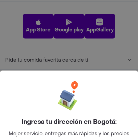
App Store
Google play
AppGallery
Pide tu comida favorita cerca de ti
Categorías
Únete a Rappi
Sobre Rappi
Ingresa tu dirección en Bogotá:
Mejor servicio, entregas más rápidas y los precios
Facebook
Twitter
Instagram