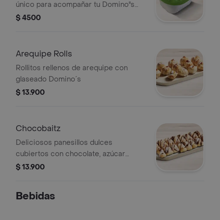
único para acompañar tu Domino''s
favorita.
$ 4500
Arequipe Rolls
Rollitos rellenos de arequipe con
glaseado Domino´s
$ 13.900
Chocobaitz
Deliciosos panesillos dulces
cubiertos con chocolate, azúcar
espolvoreado y glaseado Domino's
$ 13.900
Bebidas