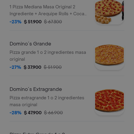
1 Pizza Mediana Masa Original 2
Ingrediente + Arequipe Rolls + Coca
Cola Zero 1.5lts.
-23%
$ 51.900
$ 67.300
Domino´s Grande
Pizza grande 1 o 2 ingredientes masa
original
-27%
$ 37.900
$ 51.900
Domino´s Extragrande
Pizza extragrande 1 o 2 ingredientes
masa original
-28%
$ 47.900
$ 66.900