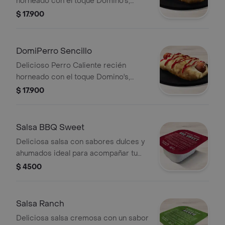
horneado con el toque Domino's,
hecho con masa pan pizza y bordes
$ 17.900
rellenos de queso acompañado de
cebolla, tocineta y salsa de tomate
DomiPerro Sencillo
Delicioso Perro Caliente recién
horneado con el toque Domino's,
hecho con masa pan pizza y bordes
$ 17.900
rellenos de queso acompañado de
salsa de tomate.
Salsa BBQ Sweet
Deliciosa salsa con sabores dulces y
ahumados ideal para acompañar tu
Domino's favorita.
$ 4500
Salsa Ranch
Deliciosa salsa cremosa con un sabor