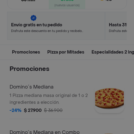
(nuevos usuarios)
Envío gratis en tu pedido
Hasta 31% 
Disfruta este descuento en tu pedido y recíbelo
Disfruta este de
en minutos.
en minutos.
Promociones
Pizza por Mitades
Especialidades 2 in
Promociones
Domino´s Mediana
1 Pizza mediana masa original de 1 o 2
ingredientes a elección.
-24%
$ 27.900
$ 36.900
Domino´s Mediana en Combo