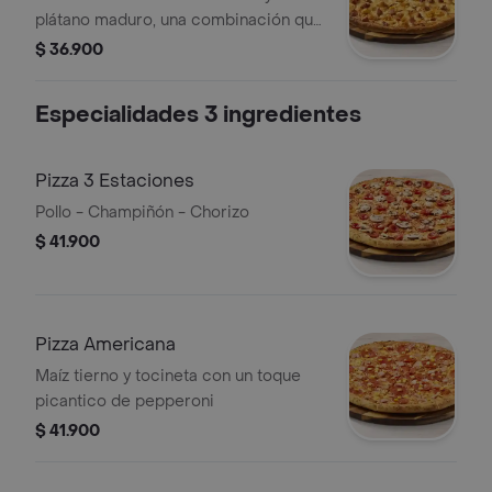
plátano maduro, una combinación que
celebra los sabores de Colombia en
$ 36.900
cada bocado
Especialidades 3 ingredientes
Pizza 3 Estaciones
Pollo - Champiñón - Chorizo
$ 41.900
Pizza Americana
Maíz tierno y tocineta con un toque
picantico de pepperoni
$ 41.900