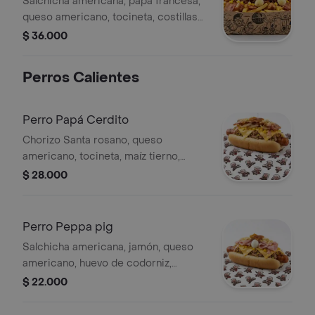
Salchicha americana, papa francesa,
queso americano, tocineta, costillas
BBQ, maíz tierno, chorizo, huevo de
$ 36.000
codorniz y lechona de la casa,
acompañada de bebida 400 ml a
Perros Calientes
elegir.
Perro Papá Cerdito
Chorizo Santa rosano, queso
americano, tocineta, maíz tierno,
huevo de codorniz, cebolla grille y
$ 28.000
lechona de la casa.
Perro Peppa pig
Salchicha americana, jamón, queso
americano, huevo de codorniz,
cebolla grille y lechona de la casa.
$ 22.000