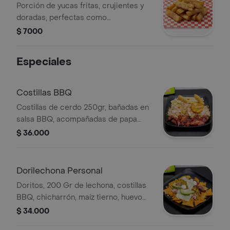
Porción de yucas fritas, crujientes y
doradas, perfectas como
acompañamiento.
$ 7000
Especiales
Costillas BBQ
Costillas de cerdo 250gr, bañadas en
salsa BBQ, acompañadas de papa
francesa, yuca frita y lechona, bebida
$ 36.000
400 ml a elegir.
Dorilechona Personal
Doritos, 200 Gr de lechona, costillas
BBQ, chicharrón, maíz tierno, huevo
de codorniz, queso, aguacate, pico de
$ 34.000
gallo, salsa BBQ y salsa de la casa.,