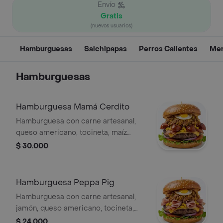
Envío
Gratis
(nuevos usuarios)
Hamburguesas
Salchipapas
Perros Calientes
Men
Hamburguesas
Hamburguesa Mamá Cerdito
Hamburguesa con carne artesanal,
queso americano, tocineta, maíz
tierno, chorizo, huevo de codorniz,
$ 30.000
vegetales de temporada y lechona de
la casa.
Hamburguesa Peppa Pig
Hamburguesa con carne artesanal,
jamón, queso americano, tocineta,
huevo de codorniz, vegetales de
$ 24.000