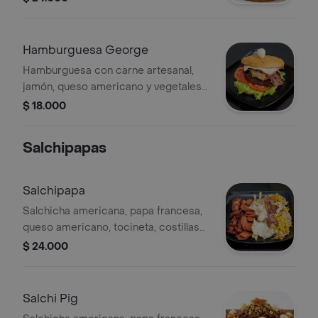
temporada y lechona de la casa.
Hamburguesa George
Hamburguesa con carne artesanal,
jamón, queso americano y vegetales
de temporada.
$ 18.000
Salchipapas
Salchipapa
Salchicha americana, papa francesa,
queso americano, tocineta, costillas
BBQ y huevo de codorniz,
$ 24.000
acompañada de bebida 400 ml a
elegir.
Salchi Pig