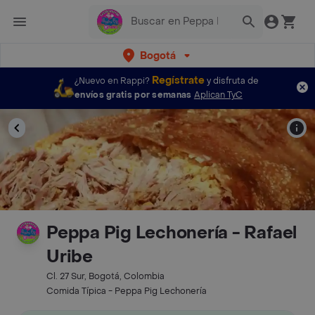
Bogotá
Regístrate
¿Nuevo en Rappi?
y disfruta de
envíos gratis por semanas
Aplican TyC
Peppa Pig Lechonería - Rafael
Uribe
Cl. 27 Sur, Bogotá, Colombia
Comida Típica - Peppa Pig Lechonería