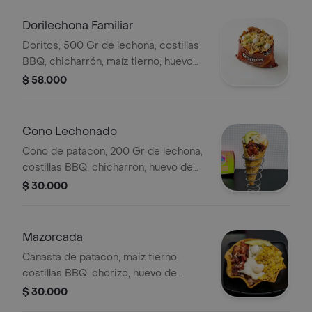
bebida 400 ml a elegir.
Dorilechona Familiar
Doritos, 500 Gr de lechona, costillas
BBQ, chicharrón, maíz tierno, huevo
de codorniz, queso, aguacate, pico de
$ 58.000
gallo, salsa BBQ y salsa de la casa,
bebida 400 ml a elegir.
Cono Lechonado
Cono de patacon, 200 Gr de lechona,
costillas BBQ, chicharron, huevo de
codorniz, queso, salsa guacamole,
$ 30.000
pico de gallo, salsa BBQ y salsa de la
casa, bebida 400 ml a elegir.
Mazorcada
Canasta de patacon, maiz tierno,
costillas BBQ, chorizo, huevo de
codorniz, queso, aguacate, papa chip
$ 30.000
y lechona de la casa, bebida 400 ml a