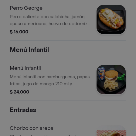
Perro George
Perro caliente con salchicha, jamón,
queso americano, huevo de codorniz,
cebolla grille y maíz tierno.
$ 16.000
Menú Infantil
Menú Infantil
Menú Infantil con hamburguesa, papas
fritas, jugo de mango 210 ml y
sorpresa de la casa.
$ 24.000
Entradas
Chorizo con arepa