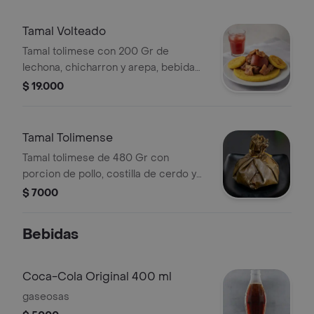
elegir.
Tamal Volteado
Tamal tolimese con 200 Gr de
lechona, chicharron y arepa, bebida
400 ml a elegir.
$ 19.000
Tamal Tolimense
Tamal tolimese de 480 Gr con
porcion de pollo, costilla de cerdo y
arepa, bebida 400 ml a elegir.
$ 7000
Bebidas
Coca-Cola Original 400 ml
gaseosas