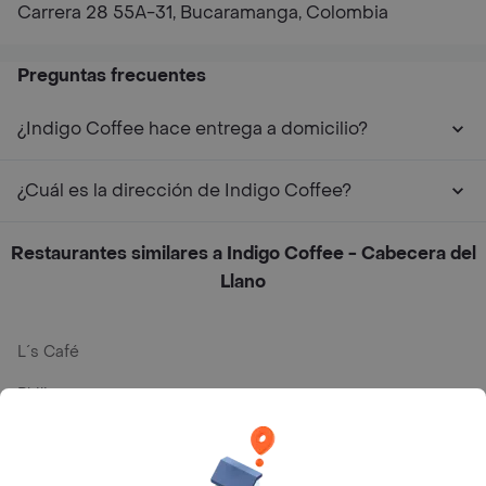
Carrera 28 55A-31, Bucaramanga, Colombia
Preguntas frecuentes
¿Indigo Coffee hace entrega a domicilio?
¿Cuál es la dirección de Indigo Coffee?
Restaurantes similares a Indigo Coffee - Cabecera del
Llano
L´s Café
Philippe
Baskin Robbins
La Cesta