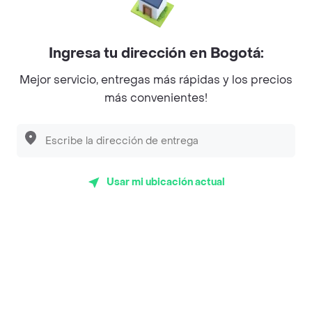
Mercari - Postres
Myriam Camhi Co
Ingresa tu dirección en Bogotá:
Magnifique
Mejor servicio, entregas más rápidas y los precios
más convenientes!
Empanaditas de Pipian - Empanadas
Desayunadero de la 42
Luisa Postres
Usar mi ubicación actual
Sopitas y Frijoladas
Subway
Top Marcas y Cadenas de Restaurantes
Encuéntranos en estos países