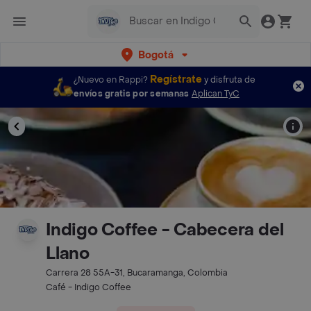
Bogotá
Regístrate
¿Nuevo en Rappi?
y disfruta de
envíos gratis por semanas
Aplican TyC
Indigo Coffee - Cabecera del
Llano
Carrera 28 55A-31, Bucaramanga, Colombia
Café - Indigo Coffee