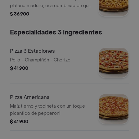
plátano maduro, una combinación que
celebra los sabores de Colombia en
$ 36.900
cada bocado
Especialidades 3 ingredientes
Pizza 3 Estaciones
Pollo - Champiñón - Chorizo
$ 41.900
Pizza Americana
Maíz tierno y tocineta con un toque
picantico de pepperoni
$ 41.900