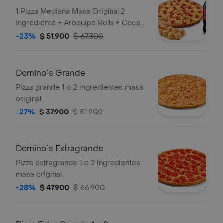
1 Pizza Mediana Masa Original 2
Ingrediente + Arequipe Rolls + Coca
Cola Zero 1.5lts.
-23%
$ 51.900
$ 67.300
Domino´s Grande
Pizza grande 1 o 2 ingredientes masa
original
-27%
$ 37.900
$ 51.900
Domino´s Extragrande
Pizza extragrande 1 o 2 ingredientes
masa original
-28%
$ 47.900
$ 66.900