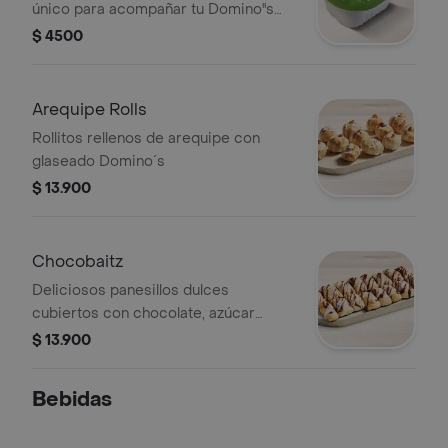
único para acompañar tu Domino''s
favorita.
$ 4500
Arequipe Rolls
Rollitos rellenos de arequipe con
glaseado Domino´s
$ 13.900
Chocobaitz
Deliciosos panesillos dulces
cubiertos con chocolate, azúcar
espolvoreado y glaseado Domino's
$ 13.900
Bebidas