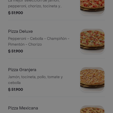
La mejor selección de jamón,
pepperoni, chorizo, tocineta y
chicharrón
$ 51.900
Pizza Deluxe
Pepperoni - Cebolla - Champiñón -
Pimentón - Chorizo
$ 51.900
Pizza Granjera
Jamón, tocineta, pollo, tomate y
cebolla
$ 51.900
Pizza Mexicana