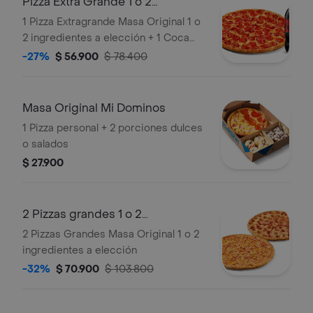
Pizza Extra Grande 1 o 2
Ingredientes y
1 Pizza Extragrande Masa Original 1 o
2 ingredientes a elección + 1 Coca
Cola Zero 1.5L
-27%
$ 56.900
$ 78.400
Masa Original Mi Dominos
1 Pizza personal + 2 porciones dulces
o salados
$ 27.900
2 Pizzas grandes 1 o 2
ingredientes
2 Pizzas Grandes Masa Original 1 o 2
ingredientes a elección
-32%
$ 70.900
$ 103.800