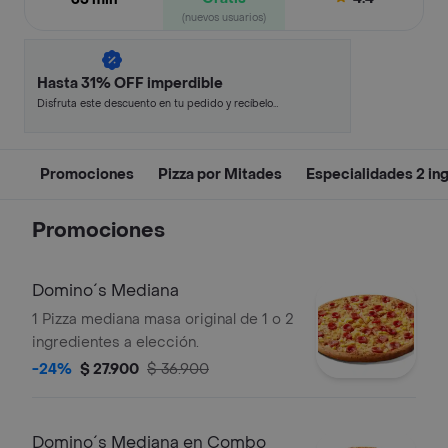
(nuevos usuarios)
Hasta 31% OFF imperdible
Disfruta este descuento en tu pedido y recíbelo
en minutos.
Promociones
Pizza por Mitades
Especialidades 2 in
Promociones
Domino´s Mediana
1 Pizza mediana masa original de 1 o 2
ingredientes a elección.
-24%
$ 27.900
$ 36.900
Domino´s Mediana en Combo