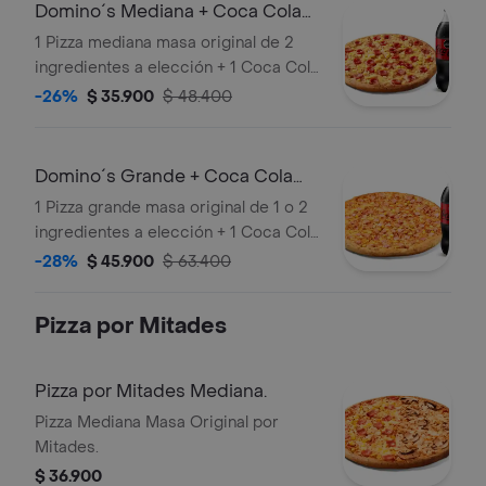
Domino´s Mediana + Coca Cola
Zero 1.5lts
1 Pizza mediana masa original de 2
ingredientes a elección + 1 Coca Cola
Zero 1.5lts.
-26%
$ 35.900
$ 48.400
Domino´s Grande + Coca Cola
Zero 1.5lts.
1 Pizza grande masa original de 1 o 2
ingredientes a elección + 1 Coca Cola
Zero 1.5lts.
-28%
$ 45.900
$ 63.400
Pizza por Mitades
Pizza por Mitades Mediana.
Pizza Mediana Masa Original por
Mitades.
$ 36.900