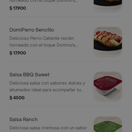
horneado con el toque Domino's,
hecho con masa pan pizza y bordes
$ 17.900
rellenos de queso acompañado de
cebolla, tocineta y salsa de tomate
DomiPerro Sencillo
Delicioso Perro Caliente recién
horneado con el toque Domino's,
hecho con masa pan pizza y bordes
$ 17.900
rellenos de queso acompañado de
salsa de tomate.
Salsa BBQ Sweet
Deliciosa salsa con sabores dulces y
ahumados ideal para acompañar tu
Domino's favorita.
$ 4500
Salsa Ranch
Deliciosa salsa cremosa con un sabor