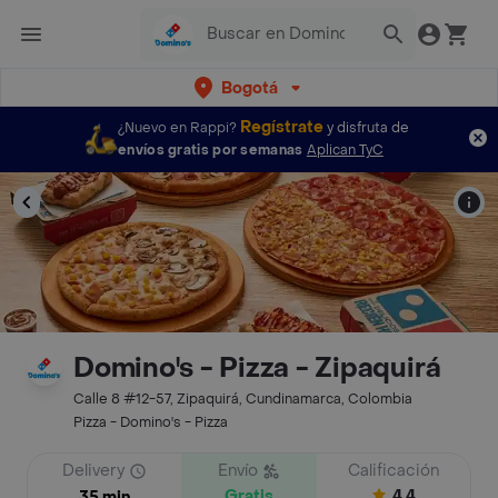
Bogotá
Regístrate
¿Nuevo en Rappi?
y disfruta de
envíos gratis por semanas
Aplican TyC
Domino's - Pizza - Zipaquirá
Calle 8 #12-57, Zipaquirá, Cundinamarca, Colombia
Pizza - Domino's - Pizza
Delivery
Envío
Calificación
Gratis
4.4
35 min