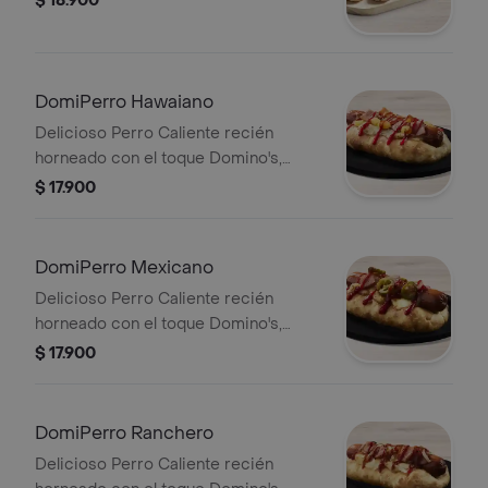
$ 18.900
DomiPerro Hawaiano
Delicioso Perro Caliente recién
horneado con el toque Domino's,
hecho con masa pan pizza y bordes
$ 17.900
rellenos de queso acompañado de
piña, tocineta y salsa de tomate.
DomiPerro Mexicano
Delicioso Perro Caliente recién
horneado con el toque Domino's,
hecho con masa pan pizza y bordes
$ 17.900
rellenos de queso acompañado de
jalapeño, tocineta y salsa de tomate.
DomiPerro Ranchero
Delicioso Perro Caliente recién