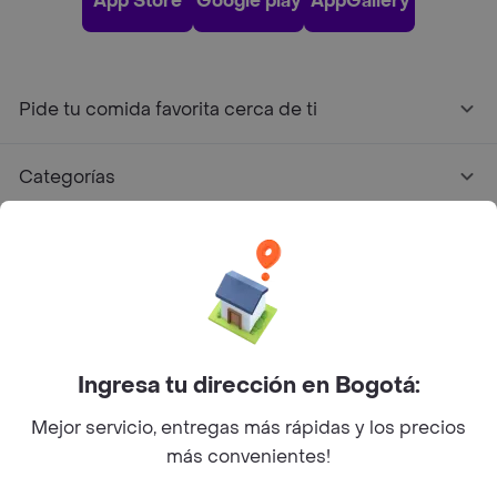
App Store
Google play
AppGallery
Pide tu comida favorita cerca de ti
Categorías
Únete a Rappi
Sobre Rappi
Facebook
Twitter
Instagram
Ingresa tu dirección en Bogotá:
Mejor servicio, entregas más rápidas y los precios
©
2026
Rappi Inc. All rights reserved.
más convenientes!