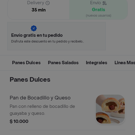
Delivery
Envío
Gratis
35 min
(nuevos usuarios)
Envío gratis en tu pedido
Disfruta este descuento en tu pedido y recíbelo
en minutos.
Panes Dulces
Panes Salados
Integrales
Linea Ma
Panes Dulces
Pan de Bocadillo y Queso
Pan con relleno de bocadillo de
guayaba y queso.
$ 10.000