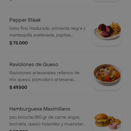
Pepper Steak
lomo fino madurado, pimienta negra y
mantequilla avellanada, papitas
rústicas
$ 75.000
Raviolones de Queso
Raviolones artesanales rellenos de
mix queso, pomodoro artesanal,
tomates confitados y queso
$ 49.500
parmesano
Hamburguesa Maximiliano
pan brioche,180 gr de carne angus,
tocineta, queso holandes y muenster,
lechuga, tomate, mermelada artesanal