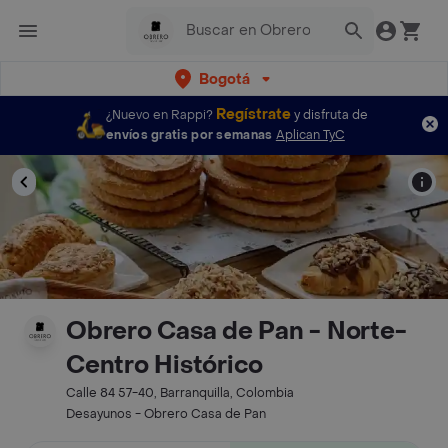
Bogotá
Regístrate
¿Nuevo en Rappi?
y disfruta de
envíos gratis por semanas
Aplican TyC
Obrero Casa de Pan - Norte-
Centro Histórico
Calle 84 57-40, Barranquilla, Colombia
Desayunos - Obrero Casa de Pan