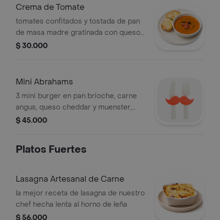
Crema de Tomate
tomates confitados y tostada de pan
de masa madre gratinada con queso
mozarella y parmesano
$ 30.000
Mini Abrahams
3 mini burger en pan brioche, carne
angus, queso cheddar y muenster,
tocineta y mermelada de vegetales
$ 45.000
Platos Fuertes
Lasagna Artesanal de Carne
la mejor receta de lasagna de nuestro
chef hecha lenta al horno de leña
$ 56.000