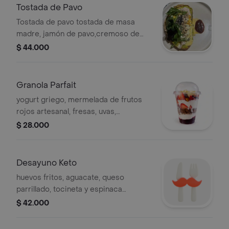
Tostada de Pavo
Tostada de pavo tostada de masa
madre, jamón de pavo,cremoso de
aguacate, huevos ponchados,mix de
$ 44.000
semillas y holandesa.
Granola Parfait
yogurt griego, mermelada de frutos
rojos artesanal, fresas, uvas,
arándanos y granola Obrero
$ 28.000
Desayuno Keto
huevos fritos, aguacate, queso
parrillado, tocineta y espinaca
salteada
$ 42.000