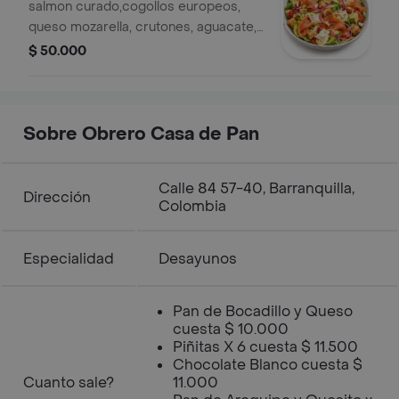
salmon curado,cogollos europeos,
queso mozarella, crutones, aguacate,
tomate cherry,cebolla encurtida y
$ 50.000
almendras tostadas
Sobre Obrero Casa de Pan
Calle 84 57-40, Barranquilla,
Dirección
Colombia
Especialidad
Desayunos
Pan de Bocadillo y Queso
cuesta $ 10.000
Piñitas X 6 cuesta $ 11.500
Chocolate Blanco cuesta $
Cuanto sale?
11.000