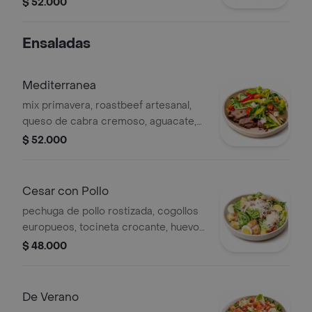
$ 52.000
de vegetales y papitas
Ensaladas
Mediterranea
mix primavera, roastbeef artesanal,
queso de cabra cremoso, aguacate,
tomate Cherry, nueces pecanas,
$ 52.000
manzana roja y vinagreta cítrica
Cesar con Pollo
pechuga de pollo rostizada, cogollos
europueos, tocineta crocante, huevo
duro, crutones y aderezo clásico
$ 48.000
cesar
De Verano