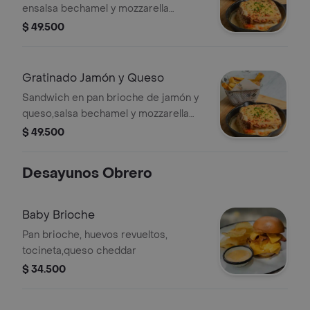
ensalsa bechamel y mozzarella
gratinado.
$ 49.500
Gratinado Jamón y Queso
Sandwich en pan brioche de jamón y
queso,salsa bechamel y mozzarella
gratinado
$ 49.500
Desayunos Obrero
Baby Brioche
Pan brioche, huevos revueltos,
tocineta,queso cheddar
$ 34.500