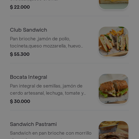
$ 22.000
Club Sandwich
Pan brioche ,jamón de pollo,
tocineta,queso mozzarella, huevo
cocido, tomate fresco, pepinillos
$ 55.300
encurtidos, cogollos europeos,
mayonesa de la casa y cebolla.
acompañado de papas a la francesas
Bocata Integral
Pan integral de semillas, jamón de
cerdo artesanal, lechuga, tomate y
mayonesa casera
$ 30.000
Sandwich Pastrami
Sandwich en pan brioche con morrillo