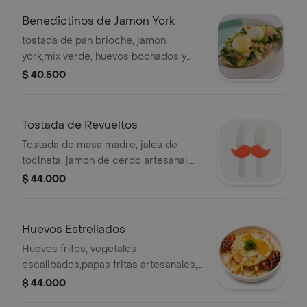
Benedictinos de Jamon York
tostada de pan brioche, jamon
york,mix verde, huevos bochados y
holandesa
$ 40.500
Tostada de Revueltos
Tostada de masa madre, jalea de
tocineta, jamon de cerdo artesanal,
huevos revueltos y salsa holandesa
$ 44.000
Huevos Estrellados
Huevos fritos, vegetales
escalibados,papas fritas artesanales,
alioli y salchicha suiza
$ 44.000