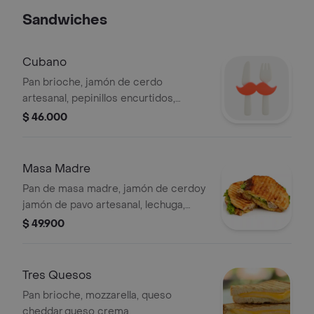
Sandwiches
Cubano
Pan brioche, jamón de cerdo
artesanal, pepinillos encurtidos,
mostaza, queso mozarella y lechuga
$ 46.000
Masa Madre
Pan de masa madre, jamón de cerdoy
jamón de pavo artesanal, lechuga,
tomate,mayonesa casera y jalea de
$ 49.900
vegetales.
Tres Quesos
Pan brioche, mozzarella, queso
cheddar,queso crema.