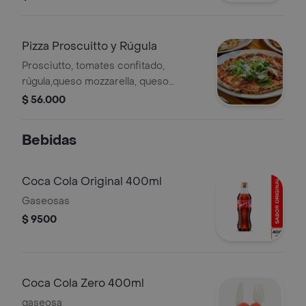
Pizza Proscuitto y Rúgula
Prosciutto, tomates confitado,
rúgula,queso mozzarella, queso
parmesano, salsapomodoro.
$ 56.000
Bebidas
Coca Cola Original 400ml
Gaseosas
$ 9500
Coca Cola Zero 400ml
gaseosa