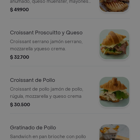
ahumado, queso muenster, mayonesa
de pimentones, cebolla roja encurtida
$ 49.900
y jalea de tocineta
Croissant Proscuitto y Queso
Croissant serrano jamón serrano,
mozzarella yqueso crema.
$ 32.700
Croissant de Pollo
Croissant de pollo jamón de pollo,
rúgula, mozzarella y queso crema
$ 30.500
Gratinado de Pollo
Sandwich en pan brioche con pollo