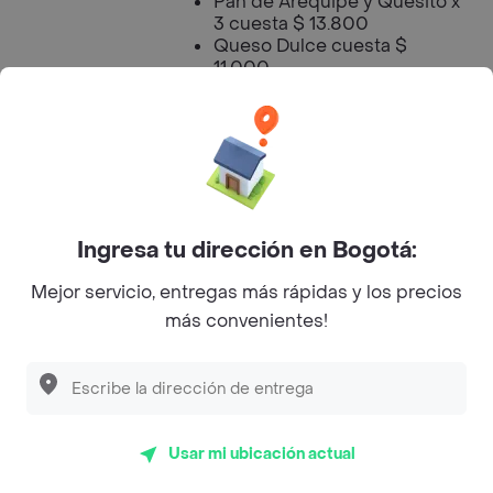
Pan de Arequipe y Quesito x
3 cuesta $ 13.800
Queso Dulce cuesta $
11.000
Tiempo de
Entrega
35 min
Aproximado
Ingresa tu dirección en Bogotá:
Aprovecha el envío gratis en tu
Promoción
primera compra en tiendas
Vigente
Mejor servicio, entregas más rápidas y los precios
seleccionadas. Aplican T&C
más convenientes!
Horario de
08:00:00
Apertura
Usar mi ubicación actual
Horario de
21:00:00
Cierre