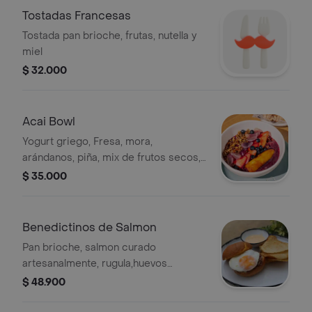
Tostadas Francesas
Tostada pan brioche, frutas, nutella y
miel
$ 32.000
Acai Bowl
Yogurt griego, Fresa, mora,
arándanos, piña, mix de frutos secos,
almendra carrapiñadas y banano
$ 35.000
flameado.
Benedictinos de Salmon
Pan brioche, salmon curado
artesanalmente, rugula,huevos
pochados y salsa holandesa
$ 48.900