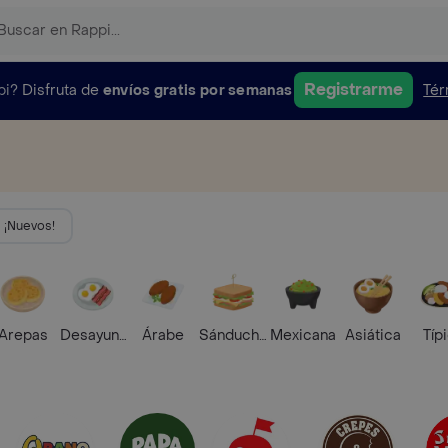
Registrarme
pi?
Disfruta de
envíos gratis por semanas
Tér
¡Nuevos!
Arepas
Desayunos
Árabe
Sánduches
Mexicana
Asiática
Típ