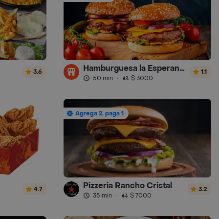
Hamburguesa la Esperanza
3.6
1.1
50 min
·
$ 3000
Agrega 2, paga 1
Pizzeria Rancho Cristal
4.7
3.2
35 min
·
$ 7000