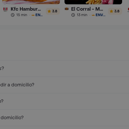
Kfc Hamburguesas
El Corral - Malteadas y Helados
3.8
3.8
15 min
·
ENVÍO GRATIS
13 min
·
ENVÍO GRATIS
s?
ir a domicilio?
o?
 domicilio?