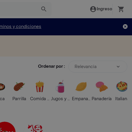
Ingreso
minos y condiciones
Ordenar por :
Relevancia
ica
Parrilla
Comida Rápida
Jugos y Batidos
Empanadas
Panadería
Italiana