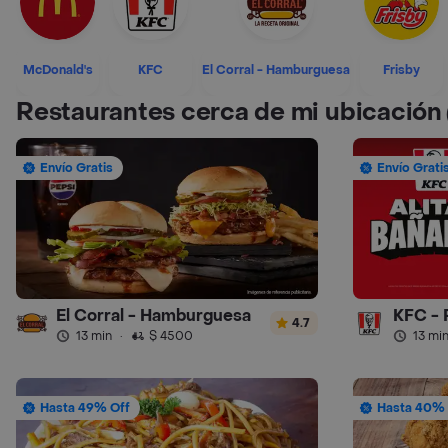
McDonald's
KFC
El Corral - Hamburguesa
Frisby
Restaurantes cerca de mi ubicación
Envío Gratis
Envío Grati
El Corral - Hamburguesa
KFC - 
4.7
13 min
·
$ 4500
13 mi
Hasta 49% Off
Hasta 40% 