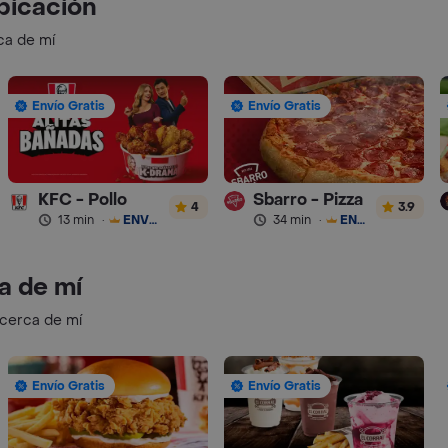
bicación
ca de mí
Envío Gratis
Envío Gratis
KFC - Pollo
Sbarro - Pizza
4
3.9
13 min
·
ENVÍO GRATIS
34 min
·
ENVÍO GRATIS
a de mí
 cerca de mí
Envío Gratis
Envío Gratis