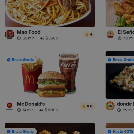
Mao Food
El Seño
4
35 min
·
$ 7500
40 mi
Envío Gratis
Envío Grati
McDonald's
4.8
14 min
·
$ 6000
29 mi
Envío Gratis
Hasta 40% 