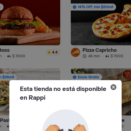
s
14% Off: mín $50mil
toss
Pizza Capricho
4.4
n
·
$ 7000
45 min
·
$ 7000
n $35mil
Envío Gratis
Esta tienda no está disponible
en Rappi
o Pastas y Lasagnas
Paninos Capresse
2.3
n
·
$ 7000
30 min
·
$ 7000