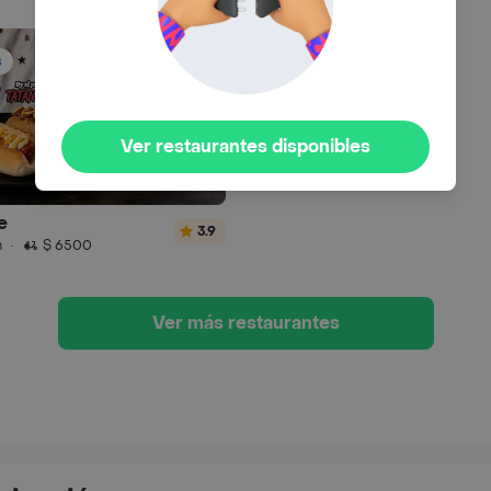
s
Ver restaurantes disponibles
e
3.9
n
·
$ 6500
Ver más restaurantes