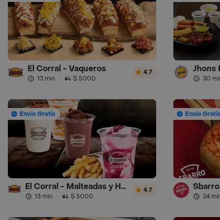
El Corral - Vaqueros
Jhons 
4.7
13 min
·
$ 5000
30 mi
Envío Gratis
Envío Grati
El Corral - Malteadas y Helados
Sbarro 
4.7
13 min
·
$ 5000
34 mi