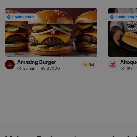
Envío Gratis
Envío Grati
Amazing Burger
Altoqu
4.6
25 min
·
$ 7000
19 mi