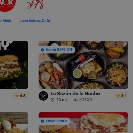
Sr Wok
Juan Valdez Café
Hasta 55% Off
La Sazón de la Noche
4.8
4.1
30 min
·
$ 7500
Envío Gratis