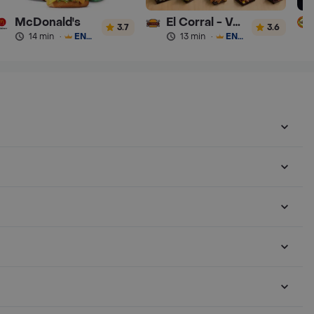
McDonald's
El Corral - Vaqueros
3.7
3.6
14 min
·
ENVÍO GRATIS
13 min
·
ENVÍO GRATIS