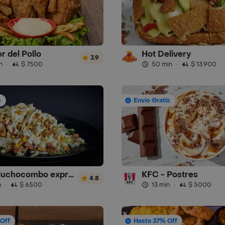
r del Pollo
Hot Delivery
3.9
n
·
$ 7500
50 min
·
$ 13.900
s
Envío Gratis
donde luchocombo express
KFC - Postres
4.8
n
·
$ 6500
13 min
·
$ 5000
Off
Hasta 37% Off