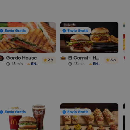
Envío Gratis
Envío Gratis
Gordo House
El Corral - Hamburguesa
3.9
3.8
15 min
·
ENVÍO GRATIS
13 min
·
ENVÍO GRATIS
Envío Gratis
Envío Gratis