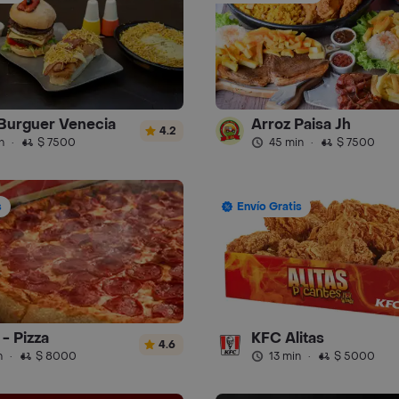
Burguer Venecia
Arroz Paisa Jh
4.2
n
·
$ 7500
45 min
·
$ 7500
s
Envío Gratis
- Pizza
KFC Alitas
4.6
n
·
$ 8000
13 min
·
$ 5000