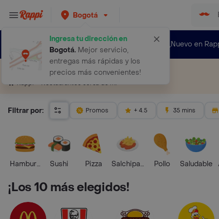
Bogotá
Ingresa tu dirección en
¿Nuevo en Rap
Bogotá
.
Mejor servicio,
entregas más rápidas y los
Restaurantes cerca de mí
precios más convenientes!
Restaurantes cerca de mí
Rappi
Filtrar por:
Promos
+ 4.5
35 mins
Hamburguesa
Sushi
Pizza
Salchipapas
Pollo
Saludable
¡Los 10 más elegidos!