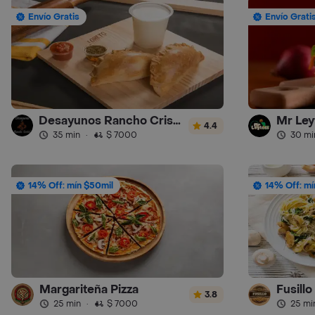
Envío Gratis
Envío Grati
Desayunos Rancho Cristal
Mr Ley
4.4
35 min
·
$ 7000
30 mi
14% Off: mín $50mil
14% Off: mí
Margariteña Pizza
Fusill
3.8
25 min
·
$ 7000
25 mi