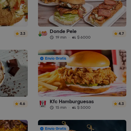
Donde Pele
3.3
4.7
19 min
·
$ 6000
Envío Gratis
Kfc Hamburguesas
4.6
4.3
15 min
·
$ 5000
Envío Gratis