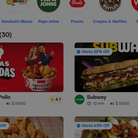
Sandwich Qbano
Papa Johns
Presto
Crepes & Waffles
(30)
s
Hasta 35% Off
Pollo
Subway
4.7
n
·
$ 5000
12 min
·
$ 5500
Off
Hasta 63% Off