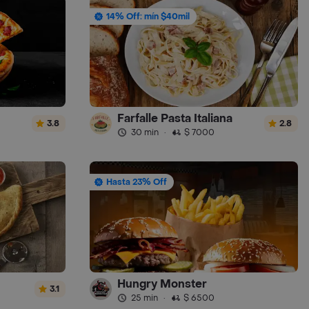
14% Off: mín $40mil
Farfalle Pasta Italiana
3.8
2.8
30 min
·
$ 7000
Hasta 23% Off
Hungry Monster
3.1
25 min
·
$ 6500