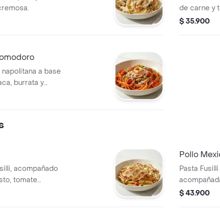
cremosa.
de carne y 
parmesano.
$ 35.900
 Pomodoro
 napolitana a base
ca, burrata y
s
⁠Pollo Mex
silli, acompañado
Pasta Fusill
esto, tomate
acompañada
con lechuga
$ 43.900