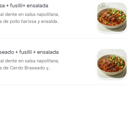
sa + fusilli+ ensalada
i al dente en salsa napolitana,
de pollo harissa y ensalda
, tomate cherry y aguacate.
eado + fusilli + ensalada
i al dente en salsa napolitana,
 de Cerdo Braseado y
 lechuga, tomate cherry y