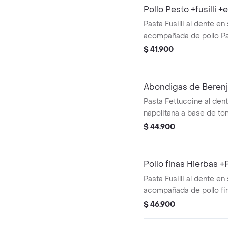
Pollo Pesto +fusilli 
Pasta Fusilli al dente en
acompañada de pollo Pa
Pesto y ensalda con lec
$ 41.900
cherry y aguacate.
Abondigas de Berenj
Pasta Fettuccine al den
napolitana a base de to
albahaca, acompañada 
$ 44.900
berenjena y mini capres
tomate cherry y pesto.
Pollo finas Hierbas 
Pasta Fusilli al dente en
acompañada de pollo fin
caprese con burrata, to
$ 46.900
pesto.