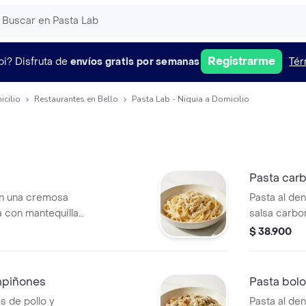
Registrarme
pi?
Disfruta de
envíos gratis por semanas
Tér
icilio
Restaurantes en Bello
Pasta Lab - Niquia a Domicilio
Pasta car
en una cremosa
Pasta al de
a con mantequilla
salsa carbo
dorada y q
$ 38.900
mpiñones
Pasta bol
s de pollo y
Pasta al de