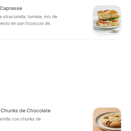
 Capresse
 straciatella, tomate, mix de
pesto en pan focaccia de
.
e Chunks de Chocolate
ainilla con chunks de