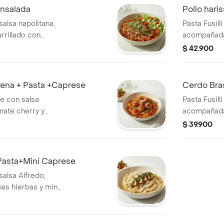
+ensalada
Pollo haris
 salsa napolitana,
Pasta Fusill
rrillado con
acompañada 
huga, tomate
con lechuga
$ 42.900
ena + Pasta +Caprese
Cerdo Bras
te con salsa
Pasta Fusill
mate cherry y
acompañada
de albóndigas de
ensalda con
$ 39.900
e con burrata,
aguacate.
+Pasta+Mini Caprese
 salsa Alfredo,
as hierbas y mini
mate cherry y