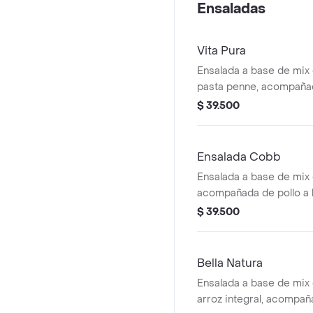
Ensaladas
Vita Pura
Ensalada a base de mix
pasta penne, acompañada
plancha, brócoli rostiz
$ 39.500
y galletas de parmesa
con vinagreta Pesto.
Ensalada Cobb
Ensalada a base de mix 
acompañada de pollo a l
chonto, huevo duro, toc
$ 39.500
cebolla encurtida con t
jalapeño y maíz tierno
vinagreta Mediterránea.
Bella Natura
Ensalada a base de mix
arroz integral, acompa