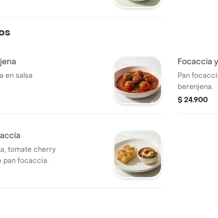
tomate cherry,
nton.
reta Balsámica
os
jena
Focaccia y
a en salsa
Pan focacc
berenjena.
$ 24.900
caccia
a, tomate cherry
 pan focaccia.