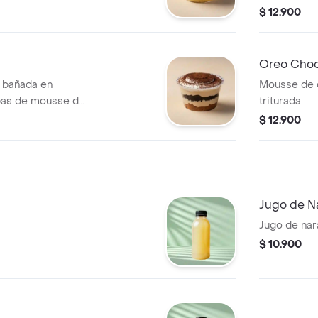
$ 12.900
Oreo Choc
a bañada en
Mousse de 
pas de mousse de
triturada.
$ 12.900
Jugo de N
Jugo de nara
$ 10.900