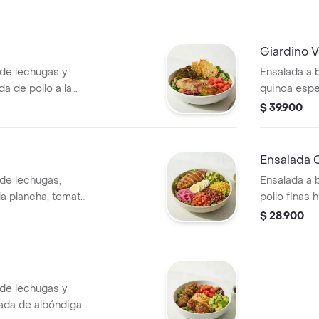
Giardino 
 de lechugas y
Ensalada a 
 de pollo a la
quinoa espe
ado, tomate chonto
a la plancha
$ 39.900
no. Recomendada
dip de bere
Recomendad
Mediterráne
Ensalada 
de lechugas,
Ensalada a 
a plancha, tomate
pollo finas
ineta, aguacate,
tomate, crut
$ 28.900
rocitos de
. Recomendada con
 de lechugas y
ñada de albóndigas