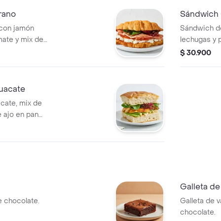
rano
Sándwich
 con jamón
Sándwich de
omate y mix de
lechugas y 
masa madre
$ 30.900
uacate
cate, mix de
 ajo en pan
e.
Galleta d
 chocolate.
Galleta de v
chocolate.