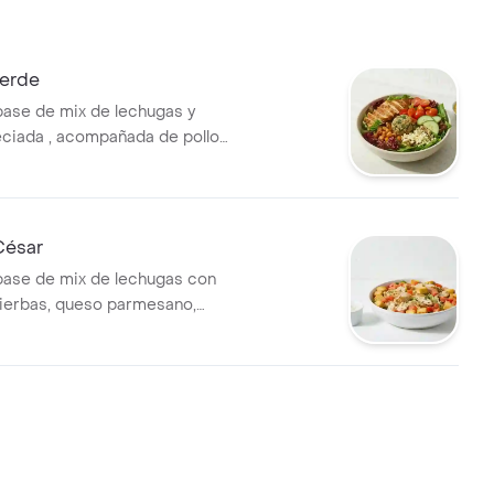
Verde
base de mix de lechugas y
ciada , acompañada de pollo
, tomate cherry, queso feta,
njena y garbanzos crocantes.
a con vinagreta
a.
César
base de mix de lechugas con
 hierbas, queso parmesano,
ones y vinagreta a elección.