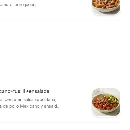
tomate, con queso
icano+fusilli +ensalada
i al dente en salsa napolitana,
 de pollo Mexicano y ensalda
, tomate chrrerry y aguacate.