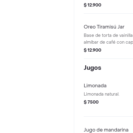
$ 12.900
Oreo Tiramisú Jar
Base de torta de vainill
almíbar de café con ca
tiramisú y Oreo.
$ 12.900
Jugos
Limonada
Limonada natural.
$ 7500
Jugo de mandarina