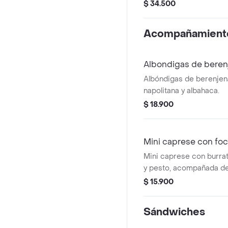
de berenjena (5 unds), 
$ 34.500
aguacate y dip de Pime
Recomendada con vinag
Acompañamient
Albondigas de beren
Albóndigas de berenjen
napolitana y albahaca.
$ 18.900
Mini caprese con fo
Mini caprese con burrat
y pesto, acompañada de
$ 15.900
Sándwiches