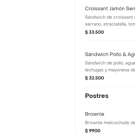
Croissant Jamón Ser
Sándwich de croissant
serrano, straciatella, t
lechugas.
$ 33.500
Sándwich Pollo & Ag
Sándwich de pollo, agua
lechugas y mayonesa de
focaccia de masa madr
$ 32.500
Postres
Brownie
Brownie melcochudo de
$ 9900