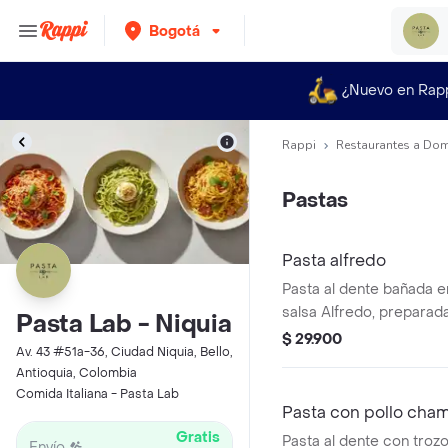
Bogotá
¿Nuevo en Rap
Rappi
Restaurantes a Dom
Pastas
Pasta alfredo
Pasta al dente bañada 
salsa Alfredo, preparad
Pasta Lab - Niquia
y queso parmesano.
$ 29.900
Av. 43 #51a-36, Ciudad Niquia, Bello,
Antioquia, Colombia
Comida Italiana - Pasta Lab
Pasta con pollo cha
Gratis
Pasta al dente con trozo
Envío