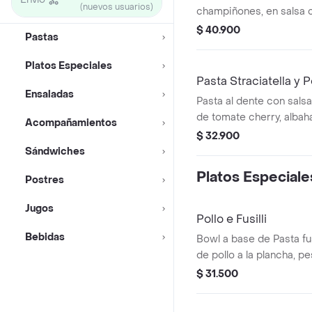
(nuevos usuarios)
champiñones, en salsa 
$ 40.900
Pastas
Platos Especiales
Pasta Straciatella y
Ensaladas
Pasta al dente con salsa
de tomate cherry, albaha
Acompañamientos
queso parmesano.
$ 32.900
Sándwiches
Platos Especiale
Postres
Jugos
Pollo e Fusilli
Bebidas
Bowl a base de Pasta fu
de pollo a la plancha, p
chonto y queso feta.
$ 31.500