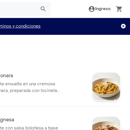
Ingreso
minos y condiciones
bonara
nte envuelta en una cremosa
nara, preparada con tocineta
ueso parmesano.
ognesa
nte con salsa boloñesa a base