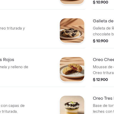
$ 10.900
Galleta de
reo triturada y
Galleta de 
chocolate b
Cheesecake
$ 10.900
os Rojos
Oreo Chee
nela y relleno de
Mousse de 
Oreo tritura
$ 12.900
Oreo Tres 
la con capas de
Base de tort
triturada.
leches con 