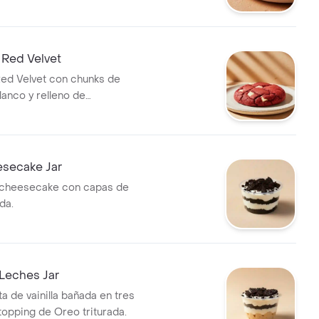
 Red Velvet
Red Velvet con chunks de
lanco y relleno de
.
secake Jar
cheesecake con capas de
da.
Leches Jar
a de vainilla bañada en tres
topping de Oreo triturada.