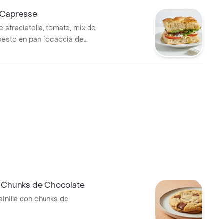
 Capresse
 straciatella, tomate, mix de
pesto en pan focaccia de
.
e Chunks de Chocolate
ainilla con chunks de