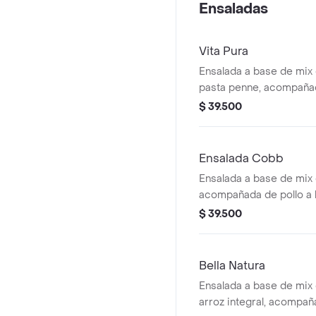
Ensaladas
Vita Pura
Ensalada a base de mix
pasta penne, acompañada
plancha, brócoli rostiz
$ 39.500
y galletas de parmesa
con vinagreta Pesto.
Ensalada Cobb
Ensalada a base de mix 
acompañada de pollo a l
chonto, huevo duro, toc
$ 39.500
cebolla encurtida con t
jalapeño y maíz tierno
vinagreta Mediterránea.
Bella Natura
Ensalada a base de mix
arroz integral, acompa