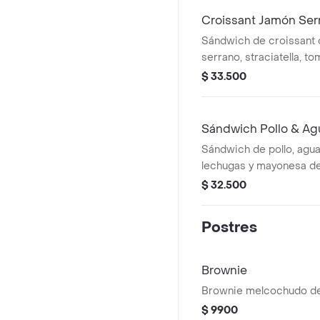
Croissant Jamón Ser
Sándwich de croissant
serrano, straciatella, t
lechugas.
$ 33.500
Sándwich Pollo & Ag
Sándwich de pollo, agua
lechugas y mayonesa de
focaccia de masa madr
$ 32.500
Postres
Brownie
Brownie melcochudo de
$ 9900