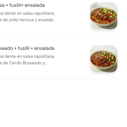
sa + fusilli+ ensalada
i al dente en salsa napolitana,
de pollo harissa y ensalda
, tomate cherry y aguacate.
eado + fusilli + ensalada
i al dente en salsa napolitana,
 de Cerdo Braseado y
 lechuga, tomate cherry y