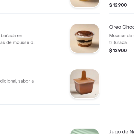
$ 12.900
Oreo Choc
a bañada en
Mousse de 
pas de mousse de
triturada.
$ 12.900
o
dicional, sabor a
Jugo de N