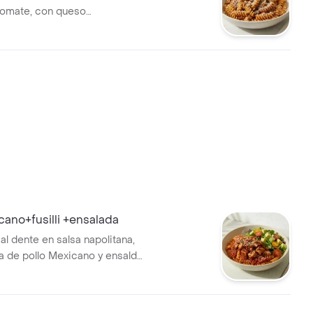
tomate, con queso
icano+fusilli +ensalada
i al dente en salsa napolitana,
 de pollo Mexicano y ensalda
, tomate chrrerry y aguacate.