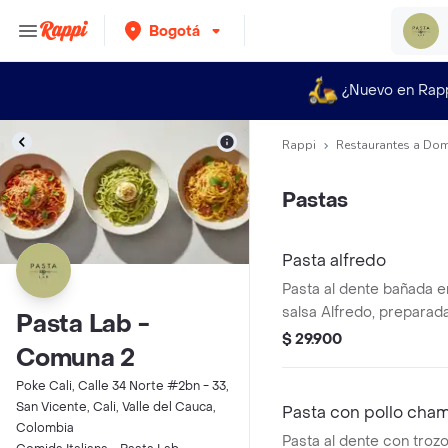
Bogotá
¿Nuevo en Rap
Rappi
Restaurantes a Dom
Pastas
Pasta alfredo
Pasta al dente bañada 
salsa Alfredo, preparad
Pasta Lab -
y queso parmesano.
$ 29.900
Comuna 2
Poke Cali, Calle 34 Norte #2bn - 33,
San Vicente, Cali, Valle del Cauca,
Pasta con pollo cha
Colombia
Pasta al dente con trozo