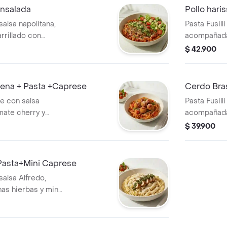
+ensalada
Pollo haris
 salsa napolitana,
Pasta Fusill
rrillado con
acompañada 
huga, tomate
con lechuga
$ 42.900
ena + Pasta +Caprese
Cerdo Bras
te con salsa
Pasta Fusill
mate cherry y
acompañada
de albóndigas de
ensalda con
$ 39.900
e con burrata,
aguacate.
+Pasta+Mini Caprese
 salsa Alfredo,
as hierbas y mini
mate cherry y