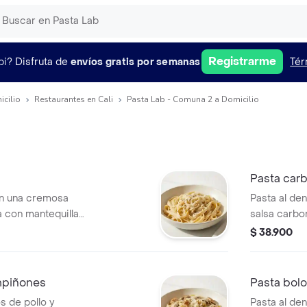
Registrarme
pi?
Disfruta de
envíos gratis por semanas
Tér
icilio
Restaurantes en Cali
Pasta Lab - Comuna 2 a Domicilio
Pasta car
en una cremosa
Pasta al de
a con mantequilla
salsa carbo
dorada y q
$ 38.900
mpiñones
Pasta bol
s de pollo y
Pasta al de