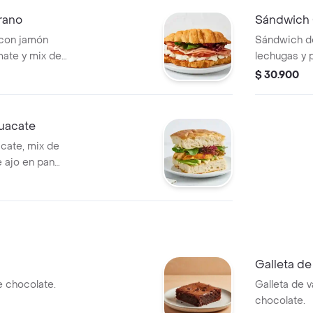
rano
Sándwich
 con jamón
Sándwich de
omate y mix de
lechugas y 
masa madre
$ 30.900
uacate
cate, mix de
 ajo en pan
e.
Galleta d
 chocolate.
Galleta de v
chocolate.