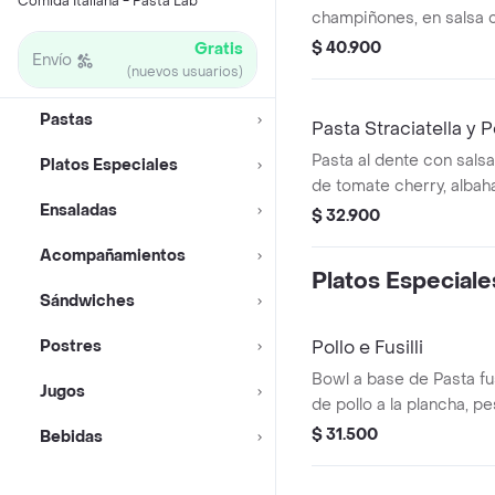
Comida Italiana - Pasta Lab
champiñones, en salsa 
$ 40.900
Gratis
Envío
(nuevos usuarios)
Pastas
Pasta Straciatella y
Pasta al dente con salsa
Platos Especiales
de tomate cherry, albaha
Ensaladas
queso parmesano.
$ 32.900
Acompañamientos
Platos Especiale
Sándwiches
Postres
Pollo e Fusilli
Bowl a base de Pasta fu
Jugos
de pollo a la plancha, p
chonto y queso feta.
$ 31.500
Bebidas