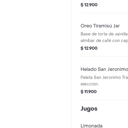
$ 12.900
Oreo Tiramisú Jar
Base de torta de vainill
almíbar de café con ca
tiramisú y Oreo.
$ 12.900
Helado San Jeronim
Paleta San Jeronimo Tra
elección.
$ 11.900
Jugos
Limonada