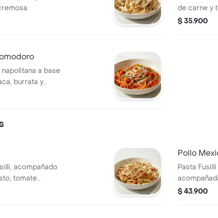
cremosa.
de carne y 
parmesano.
$ 35.900
 Pomodoro
 napolitana a base
ca, burrata y
s
⁠Pollo Mex
silli, acompañado
Pasta Fusill
esto, tomate
acompañada
con lechuga
$ 43.900