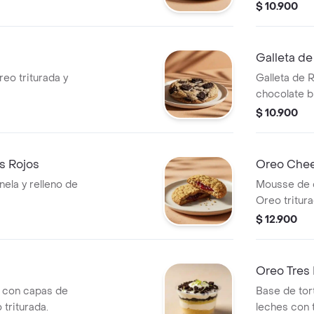
$ 10.900
Galleta de
reo triturada y
Galleta de 
chocolate b
Cheesecake
$ 10.900
os Rojos
Oreo Chee
nela y relleno de
Mousse de 
Oreo tritura
$ 12.900
Oreo Tres 
la con capas de
Base de tort
triturada.
leches con 