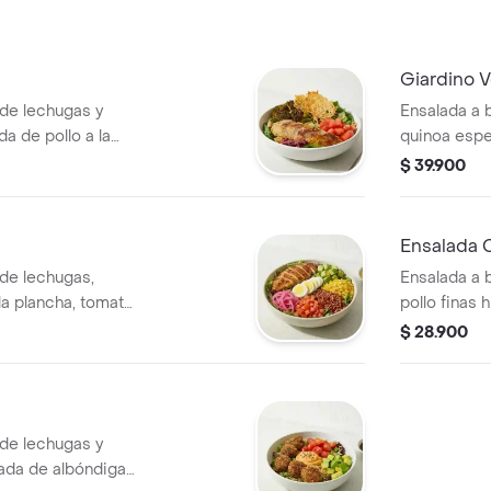
Giardino 
 de lechugas y
Ensalada a 
 de pollo a la
quinoa espe
ado, tomate chonto
a la plancha
$ 39.900
no. Recomendada
dip de bere
Recomendad
Mediterráne
Ensalada 
de lechugas,
Ensalada a 
a plancha, tomate
pollo finas
ineta, aguacate,
tomate, crut
$ 28.900
rocitos de
. Recomendada con
 de lechugas y
ñada de albóndigas