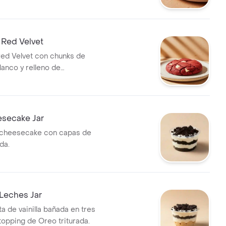
 Red Velvet
Red Velvet con chunks de
lanco y relleno de
.
secake Jar
cheesecake con capas de
da.
Leches Jar
a de vainilla bañada en tres
topping de Oreo triturada.