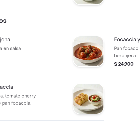
tomate cherry,
nton.
reta Balsámica
os
jena
Focaccia y
a en salsa
Pan focacc
berenjena.
$ 24.900
caccia
a, tomate cherry
 pan focaccia.