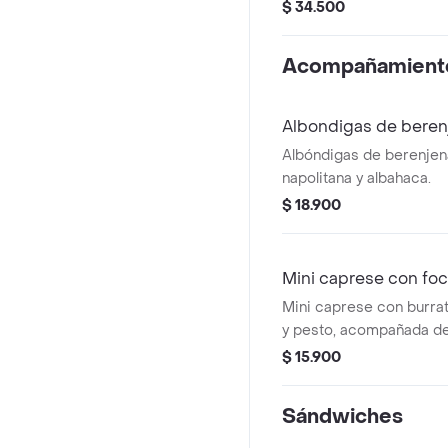
de berenjena (5 unds), 
$ 34.500
aguacate y dip de Pime
Recomendada con vinag
Acompañamient
Albondigas de beren
Albóndigas de berenjen
napolitana y albahaca.
$ 18.900
Mini caprese con fo
Mini caprese con burrat
y pesto, acompañada de
$ 15.900
Sándwiches