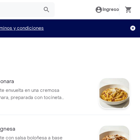
Ingreso
minos y condiciones
bonara
nte envuelta en una cremosa
nara, preparada con tocineta
ueso parmesano.
ognesa
nte con salsa boloñesa a base