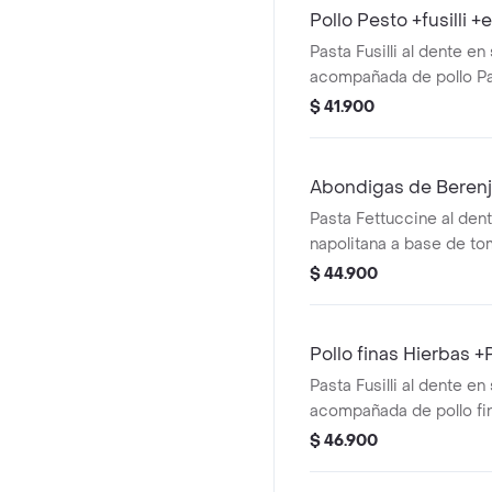
Pollo Pesto +fusilli 
Pasta Fusilli al dente en
acompañada de pollo Pa
Pesto y ensalda con lec
$ 41.900
cherry y aguacate.
Abondigas de Berenj
Pasta Fettuccine al den
napolitana a base de to
albahaca, acompañada 
$ 44.900
berenjena y mini capres
tomate cherry y pesto.
Pollo finas Hierbas 
Pasta Fusilli al dente en
acompañada de pollo fin
caprese con burrata, to
$ 46.900
pesto.