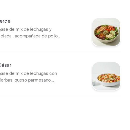
Verde
base de mix de lechugas y
ciada , acompañada de pollo
, tomate cherry, queso feta,
njena y garbanzos crocantes.
a con vinagreta
a.
César
base de mix de lechugas con
 hierbas, queso parmesano,
ones y vinagreta a elección.