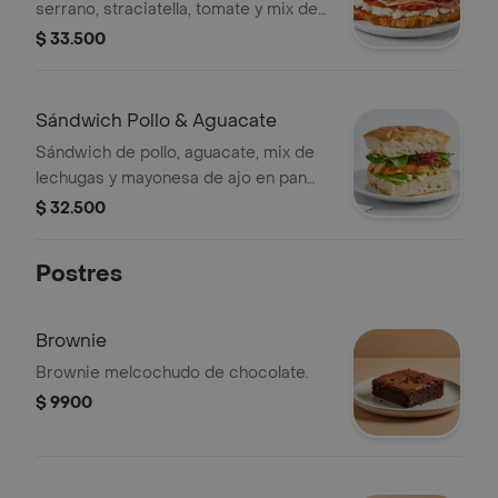
serrano, straciatella, tomate y mix de
lechugas.
$ 33.500
Sándwich Pollo & Aguacate
Sándwich de pollo, aguacate, mix de
lechugas y mayonesa de ajo en pan
focaccia de masa madre.
$ 32.500
Postres
Brownie
Brownie melcochudo de chocolate.
$ 9900