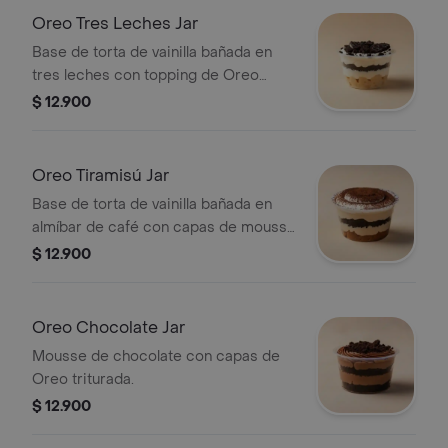
Oreo Tres Leches Jar
Base de torta de vainilla bañada en
tres leches con topping de Oreo
triturada.
$ 12.900
Oreo Tiramisú Jar
Base de torta de vainilla bañada en
almíbar de café con capas de mousse
de tiramisú y Oreo.
$ 12.900
Oreo Chocolate Jar
Mousse de chocolate con capas de
Oreo triturada.
$ 12.900