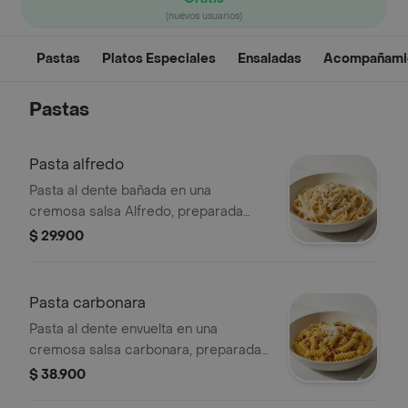
(nuevos usuarios)
Pastas
Platos Especiales
Ensaladas
Acompañami
Pastas
Pasta alfredo
Pasta al dente bañada en una
cremosa salsa Alfredo, preparada
con mantequilla y queso parmesano.
$ 29.900
Pasta carbonara
Pasta al dente envuelta en una
cremosa salsa carbonara, preparada
con tocineta dorada y queso
$ 38.900
parmesano.