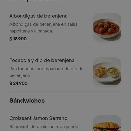
vinagreta Balsámica
Albondigas de berenjena
Albóndigas de berenjena en salsa
napolitana y albahaca.
$ 18.900
Focaccia y dip de berenjena
Pan focaccia acompañado de dip de
berenjena.
$ 24.900
Sándwiches
Croissant Jamón Serrano
Sándwich de croissant con jamón