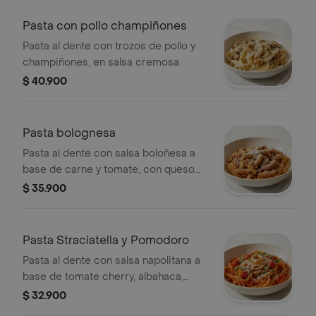
Pasta con pollo champiñones
Pasta al dente con trozos de pollo y
champiñones, en salsa cremosa.
$ 40.900
Pasta bolognesa
Pasta al dente con salsa boloñesa a
base de carne y tomate, con queso
parmesano.
$ 35.900
Pasta Straciatella y Pomodoro
Pasta al dente con salsa napolitana a
base de tomate cherry, albahaca,
burrata y queso parmesano.
$ 32.900