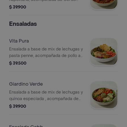
Braseado y ensalda con lechuga,
$ 39.900
tomate cherry y aguacate.
Ensaladas
Vita Pura
Ensalada a base de mix de lechugas y
pasta penne, acompañada de pollo a
la plancha, brócoli rostizado, tomate
$ 39.500
chonto y galletas de parmesano.
Recomendada con vinagreta Pesto.
Giardino Verde
Ensalada a base de mix de lechugas y
quinoa especiada , acompañada de
pollo a la plancha, tomate cherry,
$ 39.900
queso feta, dip de berenjena y
garbanzos crocantes. Recomendada
con vinagreta Mediterránea.