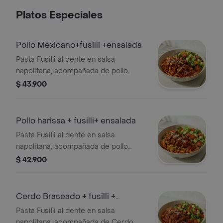
Platos Especiales
⁠Pollo Mexicano+fusilli +ensalada
Pasta Fusilli al dente en salsa
napolitana, acompañada de pollo
Mexicano y ensalda con lechuga,
$ 43.900
tomate chrrerry y aguacate.
Pollo harissa + fusilli+ ensalada
Pasta Fusilli al dente en salsa
napolitana, acompañada de pollo
harissa y ensalda con lechuga, tomate
$ 42.900
cherry y aguacate.
Cerdo Braseado + fusilli +
ensalada
Pasta Fusilli al dente en salsa
napolitana, acompañada de Cerdo