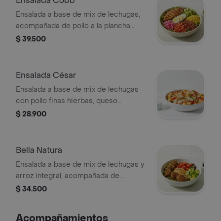
Ensalada Cobb
Ensalada a base de mix de lechugas,
acompañada de pollo a la plancha,
tomate chonto, huevo duro, tocineta,
$ 39.500
aguacate, cebolla encurtida con
trocitos de jalapeño y maíz tierno.
Recomendada con vinagreta
Ensalada César
Mediterránea.
Ensalada a base de mix de lechugas
con pollo finas hierbas, queso
parmesano, tomate, crutones y
$ 28.900
vinagreta a elección.
Bella Natura
Ensalada a base de mix de lechugas y
arroz integral, acompañada de
albóndigas de berenjena (5 unds),
$ 34.500
tomate cherry, aguacate y dip de
Pimenton. Recomendada con
Acompañamientos