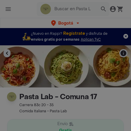
Bogotá
Regístrate
¿Nuevo en Rappi?
y disfruta de
envíos gratis por semanas
Aplican TyC
Pasta Lab - Comuna 17
Carrera 83c 20 - 35
Comida Italiana - Pasta Lab
Envío
Gratis