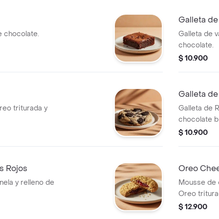
Galleta d
 chocolate.
Galleta de v
chocolate.
$ 10.900
Galleta de
reo triturada y
Galleta de 
chocolate b
Cheesecake
$ 10.900
os Rojos
Oreo Chee
nela y relleno de
Mousse de 
Oreo tritura
$ 12.900