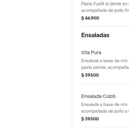
Pasta Fusilli al dente en
acompañada de pollo fin
caprese con burrata, to
$ 46.900
pesto.
Ensaladas
Vita Pura
Ensalada a base de mix
pasta penne, acompañada
plancha, brócoli rostiz
$ 39.500
y galletas de parmesa
con vinagreta Pesto.
Ensalada Cobb
Ensalada a base de mix 
acompañada de pollo a l
chonto, huevo duro, toc
$ 39.500
cebolla encurtida con t