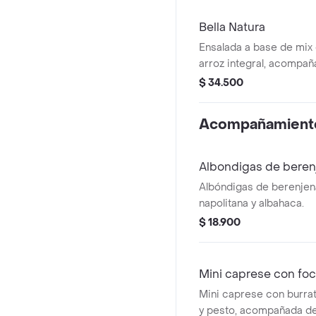
jalapeño y maíz tierno
vinagreta Mediterránea.
Bella Natura
Ensalada a base de mix
arroz integral, acompa
de berenjena (5 unds), 
$ 34.500
aguacate y dip de Pime
Recomendada con vinag
Acompañamient
Albondigas de beren
Albóndigas de berenjen
napolitana y albahaca.
$ 18.900
Mini caprese con fo
Mini caprese con burrat
y pesto, acompañada de