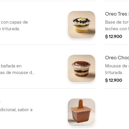
Oreo Tres 
la con capas de
Base de tort
triturada.
leches con 
$ 12.900
Oreo Choc
a bañada en
Mousse de 
pas de mousse de
triturada.
$ 12.900
o
dicional, sabor a