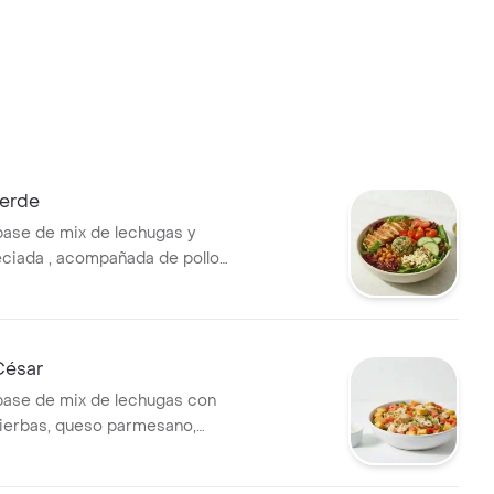
Verde
base de mix de lechugas y
ciada , acompañada de pollo
, tomate cherry, queso feta,
njena y garbanzos crocantes.
a con vinagreta
a.
César
base de mix de lechugas con
 hierbas, queso parmesano,
ones y vinagreta a elección.