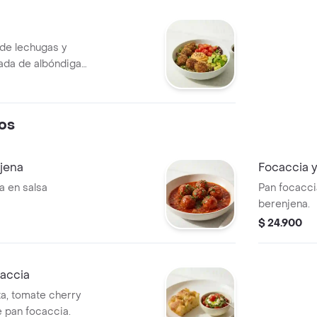
. Recomendada con
 de lechugas y
ñada de albóndigas
tomate cherry,
nton.
reta Balsámica
os
jena
Focaccia y
a en salsa
Pan focacc
berenjena.
$ 24.900
caccia
a, tomate cherry
 pan focaccia.