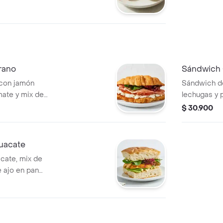
rano
Sándwich
 con jamón
Sándwich de
omate y mix de
lechugas y 
masa madre
$ 30.900
uacate
cate, mix de
 ajo en pan
e.