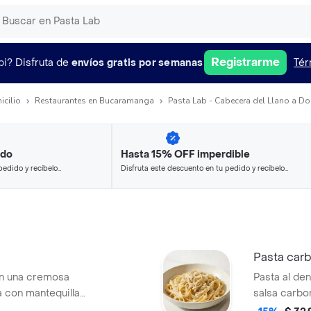
Registrarme
pi?
Disfruta de
envíos gratis por semanas
Tér
icilio
Restaurantes en Bucaramanga
Pasta Lab - Cabecera del Llano a Do
ido
Hasta 15% OFF imperdible
pedido y recíbelo
Disfruta este descuento en tu pedido y recíbelo
en minutos.
Pasta car
en una cremosa
Pasta al de
a con mantequilla
salsa carbo
dorada y q