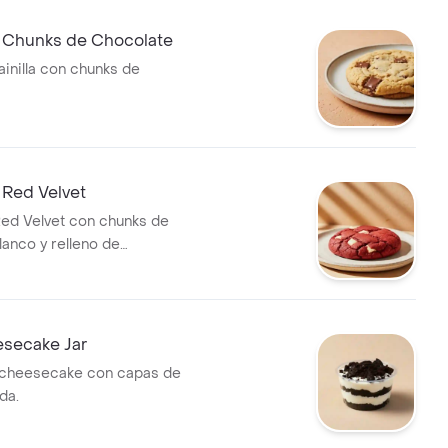
e Chunks de Chocolate
ainilla con chunks de
 Red Velvet
Red Velvet con chunks de
lanco y relleno de
.
secake Jar
cheesecake con capas de
da.