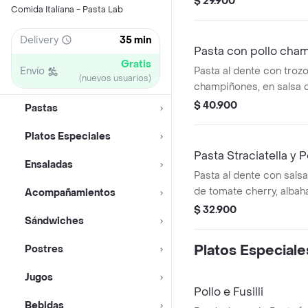
$ 29.900
Comida Italiana - Pasta Lab
Delivery
35 min
Pasta con pollo cha
Gratis
Envío
Pasta al dente con trozo
(nuevos usuarios)
champiñones, en salsa 
$ 40.900
Pastas
Platos Especiales
Pasta Straciatella y
Ensaladas
Pasta al dente con salsa
de tomate cherry, albaha
Acompañamientos
queso parmesano.
$ 32.900
Sándwiches
Platos Especiale
Postres
Jugos
Pollo e Fusilli
Bebidas