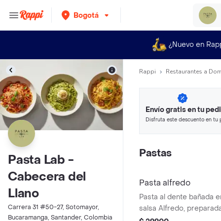
Bogotá
¿Nuevo en Rap
Rappi
Restaurantes a Dom
Envío gratis en tu ped
Disfruta este descuento en tu 
en minutos.
Pastas
Pasta Lab -
Cabecera del
Pasta alfredo
Llano
Pasta al dente bañada 
Carrera 31 #50-27, Sotomayor,
salsa Alfredo, preparad
Bucaramanga, Santander, Colombia
y queso parmesano.