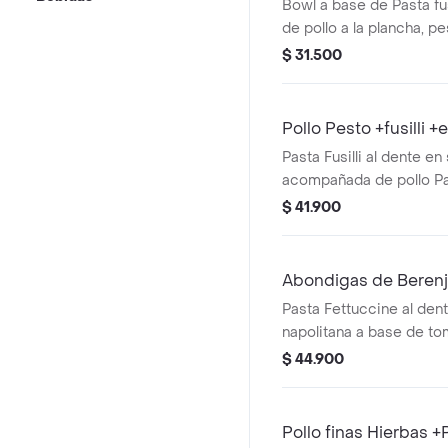
Bowl a base de Pasta fu
de pollo a la plancha, p
chonto y queso feta.
$ 31.500
Pollo Pesto +fusilli 
Pasta Fusilli al dente en
acompañada de pollo Pa
Pesto y ensalda con lec
$ 41.900
cherry y aguacate.
Abondigas de Berenj
Pasta Fettuccine al den
napolitana a base de to
albahaca, acompañada 
$ 44.900
berenjena y mini capres
tomate cherry y pesto.
Pollo finas Hierbas 