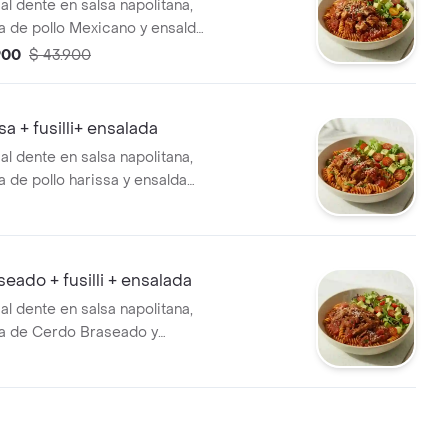
i al dente en salsa napolitana,
 de pollo Mexicano y ensalda
, tomate chrrerry y aguacate.
900
$ 43.900
sa + fusilli+ ensalada
i al dente en salsa napolitana,
de pollo harissa y ensalda
, tomate cherry y aguacate.
eado + fusilli + ensalada
i al dente en salsa napolitana,
 de Cerdo Braseado y
 lechuga, tomate cherry y