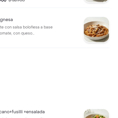
.900
$ 38.900
ognesa
nte con salsa boloñesa a base
tomate, con queso
icano+fusilli +ensalada