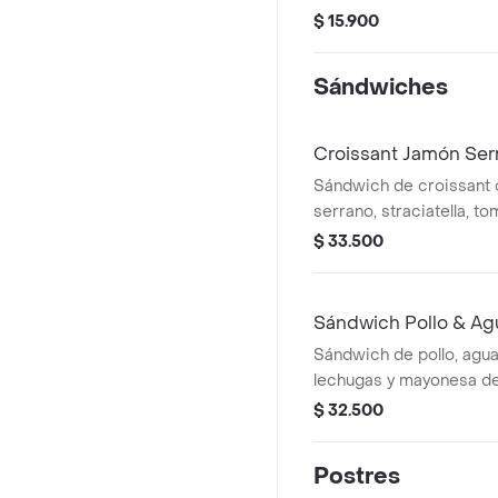
$ 15.900
Sándwiches
Croissant Jamón Ser
Sándwich de croissant
serrano, straciatella, t
lechugas.
$ 33.500
Sándwich Pollo & Ag
Sándwich de pollo, agua
lechugas y mayonesa de
focaccia de masa madr
$ 32.500
Postres