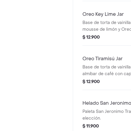
Oreo Key Lime Jar
Base de torta de vainil
mousse de limón y Oreo 
$ 12.900
Oreo Tiramisú Jar
Base de torta de vainill
almíbar de café con ca
tiramisú y Oreo.
$ 12.900
Helado San Jeronim
Paleta San Jeronimo Tra
elección.
$ 11.900