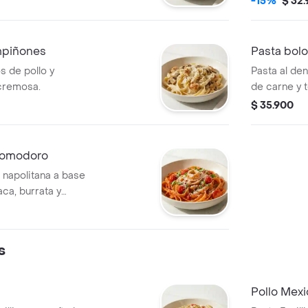
-15%
$ 32
mpiñones
Pasta bol
s de pollo y
Pasta al de
cremosa.
de carne y 
parmesano.
$ 35.900
 Pomodoro
 napolitana a base
ca, burrata y
s
⁠Pollo Mex