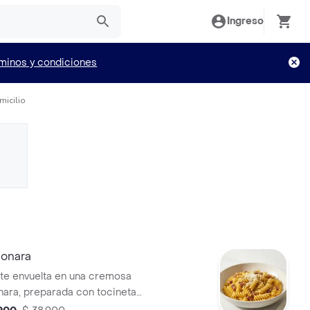
Ingreso
minos y condiciones
micilio
bonara
nte envuelta en una cremosa
nara, preparada con tocineta
ueso parmesano.