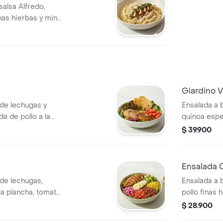
 salsa Alfredo,
as hierbas y mini
mate cherry y
Giardino 
 de lechugas y
Ensalada a 
 de pollo a la
quinoa espe
ado, tomate chonto
a la plancha
$ 39.900
no. Recomendada
dip de bere
Recomendad
Mediterráne
Ensalada 
de lechugas,
Ensalada a 
a plancha, tomate
pollo finas
ineta, aguacate,
tomate, crut
$ 28.900
rocitos de