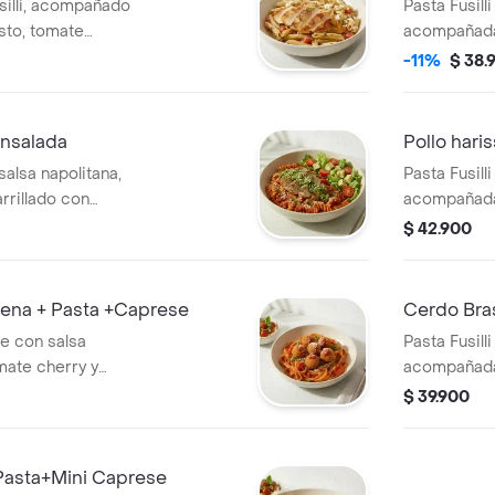
silli, acompañado
Pasta Fusill
esto, tomate
acompañada
con lechuga
-11%
$ 38.
+ensalada
Pollo haris
 salsa napolitana,
Pasta Fusill
rrillado con
acompañada 
huga, tomate
con lechuga
$ 42.900
ena + Pasta +Caprese
Cerdo Bras
te con salsa
Pasta Fusill
mate cherry y
acompañada
de albóndigas de
ensalda con
$ 39.900
e con burrata,
aguacate.
+Pasta+Mini Caprese