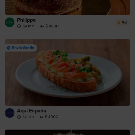
Philippe
4.6
24 min
·
$ 4500
Envío Gratis
Aqui España
14 min
·
$ 4000