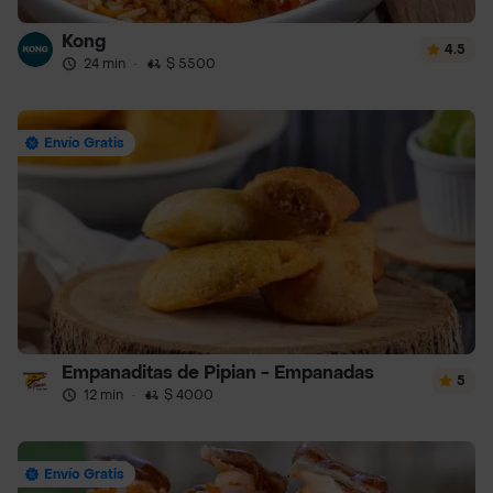
Kong
4.5
24 min
·
$ 5500
Envío Gratis
Empanaditas de Pipian - Empanadas
5
12 min
·
$ 4000
Envío Gratis