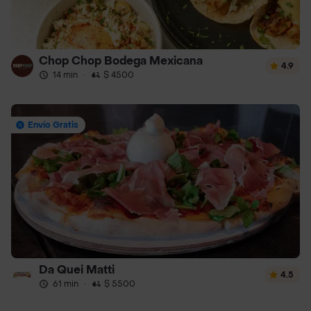
Chop Chop Bodega Mexicana
4.9
14 min
·
$ 4500
Envío Gratis
Da Quei Matti
4.5
61 min
·
$ 5500