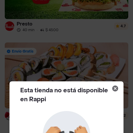
Presto
4.7
40 min
·
$ 4500
Envío Gratis
Esta tienda no está disponible
en Rappi
Hanashi Sushi
4.2
51 min
·
$ 6500