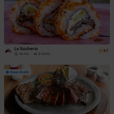
La Sushería
4.7
44 min
·
$ 6000
Envío Gratis