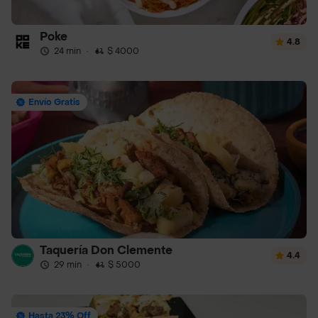
Poke
4.8
24 min
·
$ 4000
Envío Gratis
Taquería Don Clemente
4.4
29 min
·
$ 5000
Hasta 23% Off