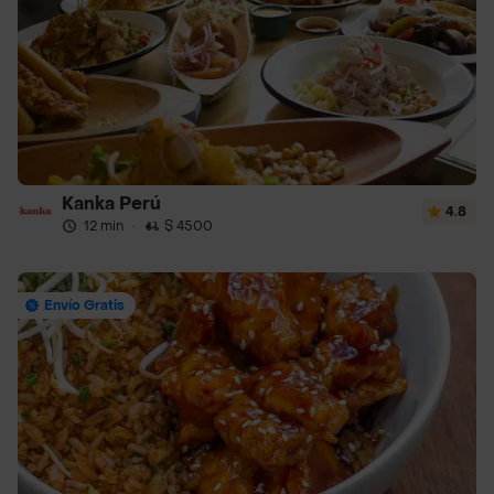
Kanka Perú
4.8
12 min
·
$ 4500
Envío Gratis