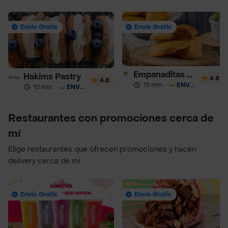
Envío Gratis
Envío Gratis
Empanaditas de Pipian - Empanadas
Hakims Pastry
4.8
4.8
12 min
·
ENVÍO GRATIS
12 min
·
ENVÍO GRATIS
Restaurantes con promociones cerca de
mí
Elige restaurantes que ofrecen promociones y hacen
delivery cerca de mí
Envío Gratis
Envío Gratis