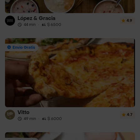
López & Gracia
4.9
44 min
·
$ 6500
Envío Gratis
Vitto
4.7
49 min
·
$ 6000