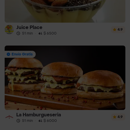
Juice Place
4.9
51 min
·
$ 6500
Envío Gratis
La Hamburgueseria
4.9
51 min
·
$ 6000