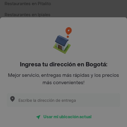
Restaurantes en Pitalito
Restaurantes en Ipiales
Restaurantes en San Andres
Restaurantes cerca de mi para pedir Comida a Domicilio -
Top Marcas y Cadenas de Restaurantes
Ingresa tu dirección en Bogotá:
Encuéntranos en estos países
Mejor servicio, entregas más rápidas y los precios
más convenientes!
App Store
Google play
AppGallery
Usar mi ubicación actual