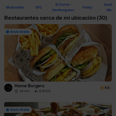
El Corral -
Sandwi
McDonald's
KFC
Frisby
Hamburguesa
Qban
Restaurantes cerca de mi ubicación
(30)
Envío Gratis
Home Burgers
4.6
24 min
·
$ 4000
Envío Gratis