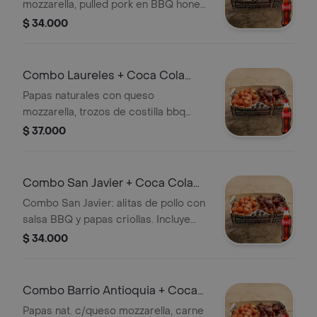
mozzarella, pulled pork en BBQ honey,
guacamole, maduritos, tocineta y
$ 34.000
salsa ghetto de la casa. Incluye Coca
Cola Original 400 ml.
Combo Laureles + Coca Cola
Original 400 ml
Papas naturales con queso
mozzarella, trozos de costilla bbq
honey, salchicha ranchera y salsa
$ 37.000
ghetto de la casa. + Gaseosa
Combo San Javier + Coca Cola
Original 400 ml
Combo San Javier: alitas de pollo con
salsa BBQ y papas criollas. Incluye
Coca Cola Original 400 ml.
$ 34.000
Combo Barrio Antioquia + Coca
Cola Original 400 ml
Papas nat. c/queso mozzarella, carne