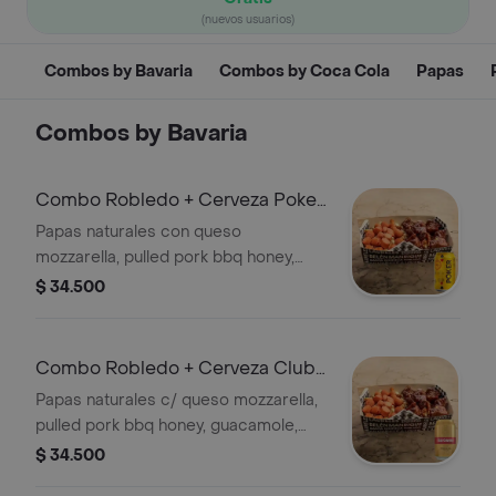
(nuevos usuarios)
Combos by Bavaria
Combos by Coca Cola
Papas
Combos by Bavaria
Combo Robledo + Cerveza Poker
Lta 330ml
Papas naturales con queso
mozzarella, pulled pork bbq honey,
guacamole, maduritos, tocineta +
$ 34.500
Cerveza Lager Colombia 4.0% alc.
Combo Robledo + Cerveza Club
Colombia Dorada Lta 330ml
Papas naturales c/ queso mozzarella,
pulled pork bbq honey, guacamole,
maduritos, tocineta & salsa + Lager
$ 34.500
Colombia 4.7% alc.