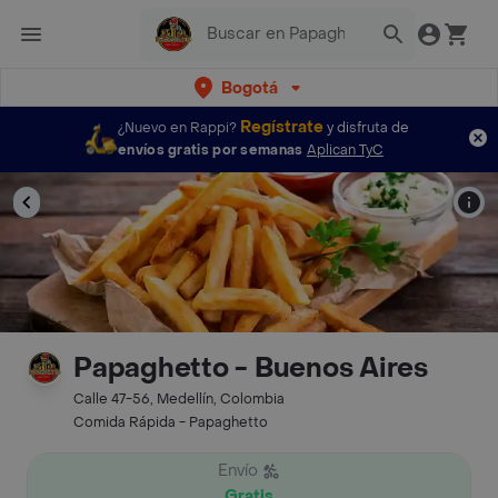
Bogotá
Regístrate
¿Nuevo en Rappi?
y disfruta de
envíos gratis por semanas
Aplican TyC
Papaghetto - Buenos Aires
Calle 47-56, Medellín, Colombia
Comida Rápida - Papaghetto
Envío
Gratis