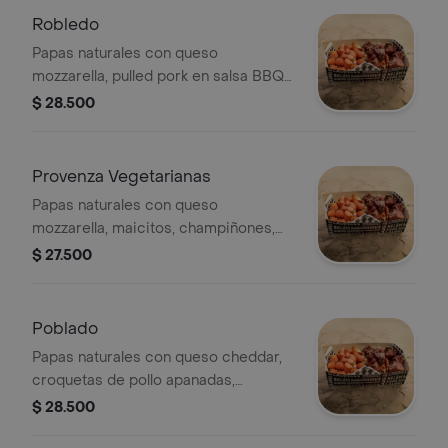
Robledo
Papas naturales con queso
mozzarella, pulled pork en salsa BBQ
honey, guacamole, maduritos, tocineta
$ 28.500
y salsa ghetto de la casa.
Provenza Vegetarianas
Papas naturales con queso
mozzarella, maicitos, champiñones,
piña en trozos y salsa ghetto de la
$ 27.500
casa.
Poblado
Papas naturales con queso cheddar,
croquetas de pollo apanadas,
salchicha en trozos, tocineta y salsa
$ 28.500
ghetto de la casa.