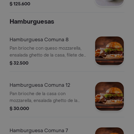
ranchera, chorizo, costilla, chicharrón,
$ 125.600
pollo, cerdo, carne desmechada,
ensalada y salsa Ghetto.
Hamburguesas
Hamburguesa Comuna 8
Pan brioche con queso mozzarella,
ensalada ghetto de la casa, filete de
pollo apanado, piña en trozos y salsa
$ 32.500
ghetto casera.
Hamburguesa Comuna 12
Pan brioche de la casa con
mozzarella, ensalada ghetto de la
casa, carne artesanal 150 gr, tocineta
$ 30.000
y salsa ghetto casera.
Hamburguesa Comuna 7