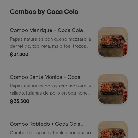
Dorada Lata 330ml.
Combos by Coca Cola
Combo Manrique + Coca Cola
Original 400 ml
Papas naturales con queso mozzarella
derretido, tocineta, maicitos, trozos
de salchicha y salsa ghetto de la casa.
$ 31.200
+ Gaseosa
Combo Santa Mónica + Coca
Cola Original 400 ml
Papas naturales con queso mozzarella
rallado, julianas de pollo en bbq honey,
tocineta, ensalada ghetto y salsa
$ 35.500
ghetto de la casa. + Gaseosa
Combo Robledo + Coca Cola
Original 400 ml
Combo de papas naturales con queso