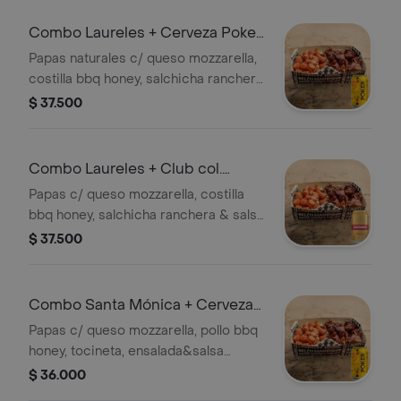
Combo Laureles + Cerveza Poker
Lta 330ml
Papas naturales c/ queso mozzarella,
costilla bbq honey, salchicha ranchera
& salsa ghetto + Cerveza Lager
$ 37.500
Colombiana 4.0% alc.
Combo Laureles + Club col.
Dorada Lta 330ml
Papas c/ queso mozzarella, costilla
bbq honey, salchicha ranchera & salsa
ghetto + Cerveza Lager 4.7% alc.
$ 37.500
Colombia
Combo Santa Mónica + Cerveza
Poker Lta 330ml
Papas c/ queso mozzarella, pollo bbq
honey, tocineta, ensalada&salsa
ghetto + Cerveza Lager Colombia
$ 36.000
4.0% alc.