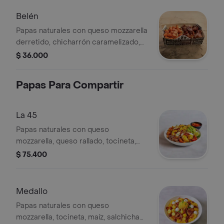
Belén
Papas naturales con queso mozzarella
derretido, chicharrón caramelizado,
maicitos y salsa ghetto de la casa.
$ 36.000
Papas Para Compartir
La 45
Papas naturales con queso
mozzarella, queso rallado, tocineta,
carne de res desmechada, trozos de
$ 75.400
cerdo, chicharrón, chorizo,
guacamole y salsa Ghetto.
Medallo
Papas naturales con queso
mozzarella, tocineta, maíz, salchicha