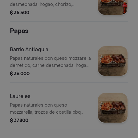
desmechada, hogao, chorizo,
jalapeños + Salsas weed y aletosa +
$ 35.500
Gaseosa
Papas
Barrio Antioquia
Papas naturales con queso mozzarella
derretido, carne desmechada, hogao,
chorizo artesanal, jalapeños, salsa
$ 36.000
weed y salsa aletosa de la casa.
Laureles
Papas naturales con queso
mozzarella, trozos de costilla bbq
honey, salchicha ranchera y salsa
$ 37.800
ghetto de la casa.