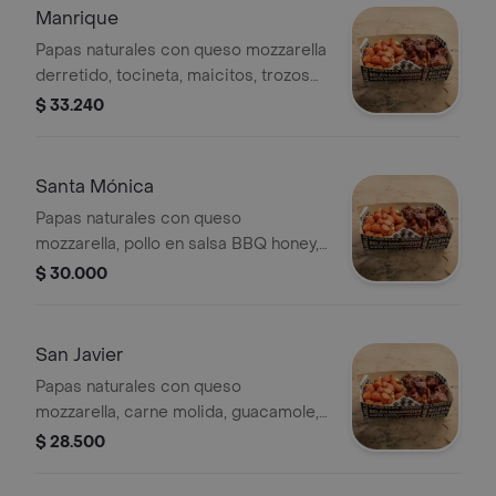
Manrique
Papas naturales con queso mozzarella
derretido, tocineta, maicitos, trozos
de salchicha y salsa ghetto de la casa.
$ 33.240
Santa Mónica
Papas naturales con queso
mozzarella, pollo en salsa BBQ honey,
tocineta, ensalada y salsa ghetto de la
$ 30.000
casa.
San Javier
Papas naturales con queso
mozzarella, carne molida, guacamole,
pico de gallo y salsa ghetto de la
$ 28.500
casa.