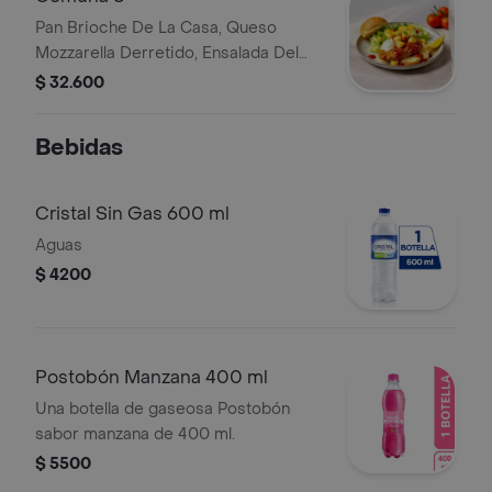
Pan Brioche De La Casa, Queso
Mozzarella Derretido, Ensalada Del
Ghetto, Filete De Pollo Apanado, Pina
$ 32.600
En Trozos Y Salsa Del Ghetto.
Bebidas
Cristal Sin Gas 600 ml
Aguas
$ 4200
Postobón Manzana 400 ml
Una botella de gaseosa Postobón
sabor manzana de 400 ml.
$ 5500