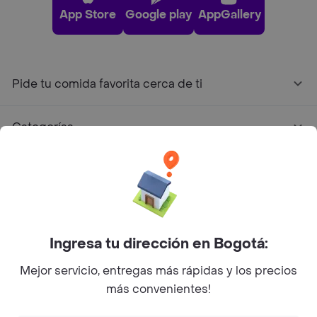
App Store
Google play
AppGallery
Pide tu comida favorita cerca de ti
Categorías
Únete a Rappi
Sobre Rappi
Ingresa tu dirección en Bogotá:
Facebook
Twitter
Instagram
Mejor servicio, entregas más rápidas y los precios
más convenientes!
©
2026
Rappi Inc. All rights reserved.