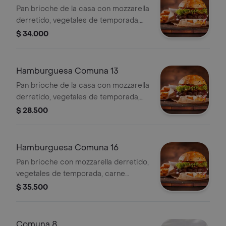
Pan brioche de la casa con mozzarella
derretido, vegetales de temporada,
carne artesanal 150 gr, pulled pork en
$ 34.000
bbq honey, tocineta y salsa ghetto
casera.
Hamburguesa Comuna 13
Pan brioche de la casa con mozzarella
derretido, vegetales de temporada,
carne artesanal 150 gr, guacamole,
$ 28.500
tocineta y salsa ghetto de la casa.
Hamburguesa Comuna 16
Pan brioche con mozzarella derretido,
vegetales de temporada, carne
artesanal 150 gr, chicharrón
$ 35.500
caramelizado y salsa ghetto casera.
Comuna 8