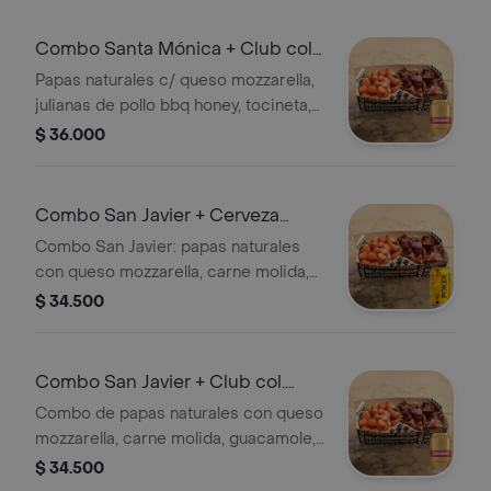
Combo Santa Mónica + Club col.
Dorada Lta 330ml
Papas naturales c/ queso mozzarella,
julianas de pollo bbq honey, tocineta,
ensalada&salsa ghetto + Cerveza
$ 36.000
Lager 4.7% alcohol, Colombia
Combo San Javier + Cerveza
Poker Lta 330ml
Combo San Javier: papas naturales
con queso mozzarella, carne molida,
guacamole, pico de gallo y salsa
$ 34.500
ghetto, acompañado de una Cerveza
Poker lata 330ml.
Combo San Javier + Club col.
Dorada Lta 330ml
Combo de papas naturales con queso
mozzarella, carne molida, guacamole,
pico de gallo y salsa ghetto,
$ 34.500
acompañado de Club Colombia