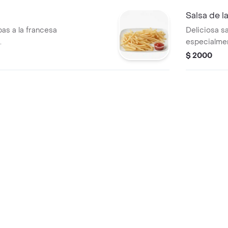
Salsa de l
as a la francesa
Deliciosa s
.
especialmen
broaster
$ 2000