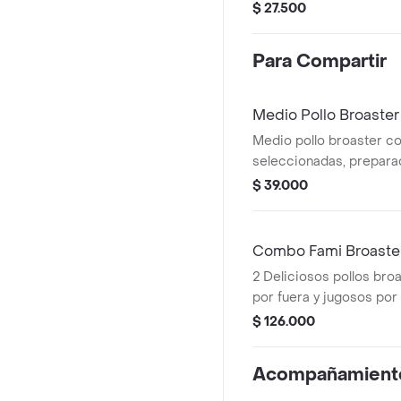
Arepas + 1 Ensalada + 1 
$ 27.500
Salsa de la casa + 1 G
Para Compartir
Medio Pollo Broaster
Medio pollo broaster c
seleccionadas, prepara
receta especial que gar
$ 39.000
empanizado dorado y u
irresistible: 1 Ala + 1 P
Contramuslo + 4 Arepas 
Combo Fami Broaster
Papas fritas + Salsa de 
2 Deliciosos pollos broa
por fuera y jugosos por
compuesto por 16 pres
$ 126.000
sazonadas y fritas al pun
4 Pechugas + 4 Muslos 
Acompañamient
+ 16 Arepas + 2 Ensalada
Salsa de la casa