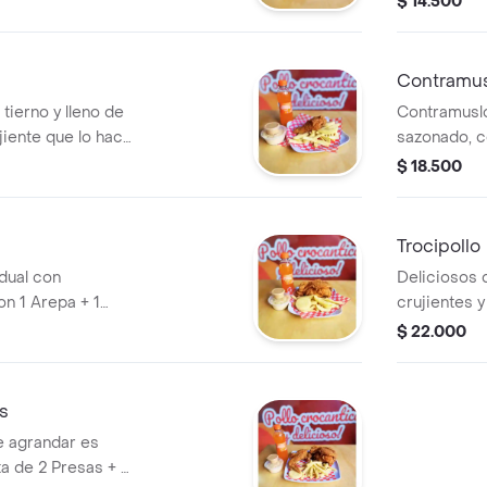
$ 14.500
sca, Papas fritas
sa irresistible,
ía. La combinación
Contramu
antojo y quedar
 tierno y lleno de
Contramuslo
jiente que lo hace
sazonado, c
cado con 1 Arepa +
y suave por 
$ 18.500
as + Salsa de la
amantes del
1 Ensalada +
casa + Gas
Trocipollo
dual con
Deliciosos 
n 1 Arepa + 1
crujientes 
s + Salsa de la
Papas frita
$ 22.000
400ml
s
e agrandar es
ta de 2 Presas + 2