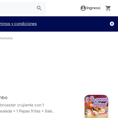
Ingreso
minos y condiciones
Domicilio
ombo
 broaster crujiente con 1
salada + 1 Papas fritas + Salsa
+ Gaseosa 250ml