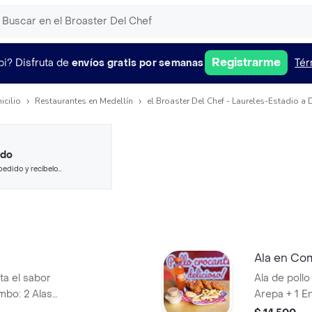
Registrarme
pi?
Disfruta de
envíos gratis por semanas
Tér
icilio
Restaurantes en Medellín
el Broaster Del Chef - Laureles-Estadio a 
ido
pedido y recíbelo
Ala en C
ta el sabor
Ala de pollo
mbo: 2 Alas
Arepa + 1 En
Arepa recién
de la casa 