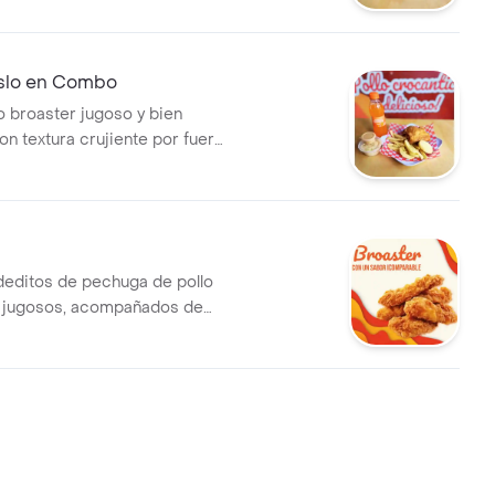
slo en Combo
 broaster jugoso y bien
on textura crujiente por fuera
dentro, ideal para los
 sabor intenso con 1 Arepa +
 1 Papas fritas + Salsa de la
eosa 250ml
deditos de pechuga de pollo
y jugosos, acompañados de
s + Salsa de la casa + Gaseosa