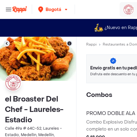
Bogotá
¿Nuevo en Rap
Rappi
Restaurantes a Dom
Envío gratis en tu ped
Disfruta este descuento en tu 
en minutos.
Combos
el Broaster Del
Chef - Laureles-
PROMO DOBLE ALA
Estadio
Combo Explosivo Disfru
Calle 49a # 64C-52, Laureles -
completo en un solo co
Estadio, Medellin, Medellín,
jugosas y crocantes, 1 