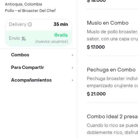
$ 18.000
Antioquia, Colombia
preparada, Ensalada fre
Pollo - el Broaster Del Chef
doraditas, Salsa de la ca
Gaseosa 250 ml bien fr
Muslo en Combo
Delivery
35 min
perfecta para quitar el 
Muslo de pollo broaster,
satisfecho.
Gratis
Envío
sabor, con una capa cru
(nuevos usuarios)
irresistible en cada bo
$ 17.000
1 Ensalada + 1 Papas frit
Combos
casa + Gaseosa 250ml
Para Compartir
Pechuga en Combo
Pechuga broaster indivi
Acompañamientos
empanizado crujiente co
Ensalada + 1 Papas frita
$ 21.000
casa + Gaseosa 250ml
Combo Ideal 2 presa
Cuando lo rico se pued
doblemente rico, disfru