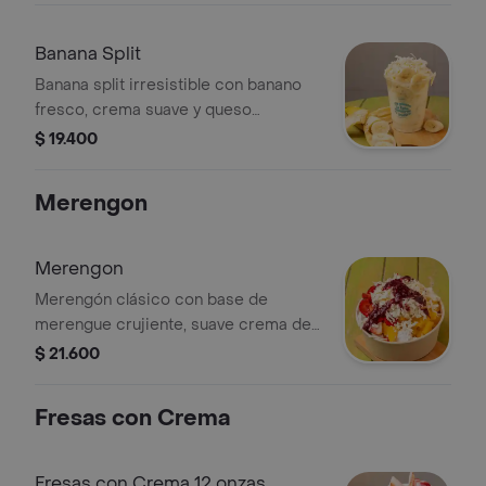
condensada. dulce, cremoso y
simplemente delicioso.
Banana Split
Banana split irresistible con banano
fresco, crema suave y queso
campesino, coronado con un
$ 19.400
generoso toque de leche
condensada. dulce, cremoso y
Merengon
simplemente delicioso.
Merengon
Merengón clásico con base de
merengue crujiente, suave crema de
leche y fruta fresca. incluye tres
$ 21.600
frutas a tu elección y puedes
finalizarlo con dos toppings a tu
Fresas con Crema
gusto.
Fresas con Crema 12 onzas