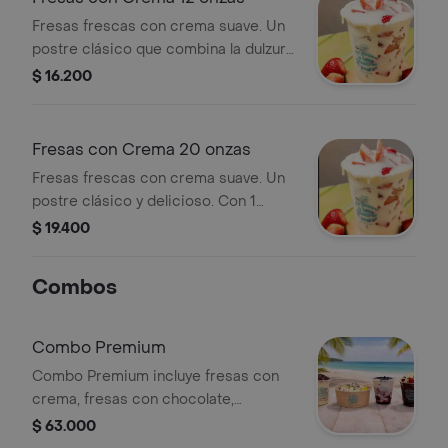
Fresas frescas con crema suave. Un
postre clásico que combina la dulzura
de las fresas con la cremosidad
$ 16.200
perfecta. Con 1 topping
Fresas con Crema 20 onzas
Fresas frescas con crema suave. Un
postre clásico y delicioso. Con 1
topping
$ 19.400
Combos
Combo Premium
Combo Premium incluye fresas con
crema, fresas con chocolate,
merengón y sorbete de guanábana.
$ 63.000
Una opción variada para disfrutar.