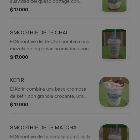
suavidad del queso cottage con
granola crujiente, una salsa a
$ 17.000
elección, tres bases de fruta, tu
topping favorito y un cereal a tu
eleccion. Una opción deliciosa y
SMOOTHIE DE TE CHAI
balanceada, perfecta para disfrutar
El Smoothie de Té Chai combina una
en cualquier momento del día.
mezcla de especias aromáticas con
una base de fruta a tu eleccion. Su
$ 17.000
sabor cálido y delicioso lo convierte
en una opción perfecta para disfrutar
de un momento diferente.
KEFIR
El Kéfir combina una base cremosa
de kéfir con granola crocante, una
salsa a elección, tres bases de fruta,
$ 17.000
tu topping favorito y un cereal. Una
opción refrescante y deliciosa, ideal
para quienes buscan disfrutar de
SMOOTHIE DE TE MATCHA
nuevos sabores en cada bocado.
El Smoothie de te matcha combina la