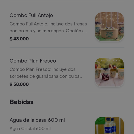
Combo Full Antojo
Combo Full Antojo: incluye dos fresas
con crema y un merengón. Opción a
elegir.
$ 48.000
Combo Plan Fresco
Combo Plan Fresco: incluye dos
sorbetes de guanábana con pulpa
natural y dos ensaladas de frutas
$ 58.000
frescas. Ligero y refrescante.
Bebidas
Agua de la casa 600 ml
Agua Cristal 600 ml