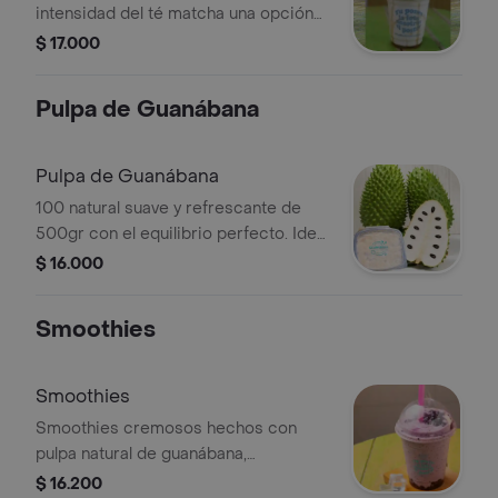
intensidad del té matcha una opción
refrescante y equilibrada, perfecta
$ 17.000
para quienes buscan disfrutar de
nuevos sabores.
Pulpa de Guanábana
Pulpa de Guanábana
100 natural suave y refrescante de
500gr con el equilibrio perfecto. Ideal
para jugos, batidos y postres
$ 16.000
Smoothies
Smoothies
Smoothies cremosos hechos con
pulpa natural de guanábana,
combinados con la fruta de tu
$ 16.200