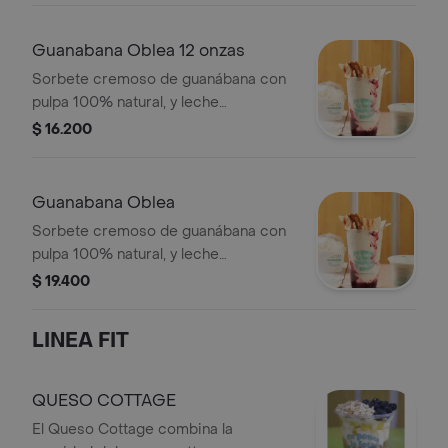
combinación perfecta.
Guanabana Oblea 12 onzas
Sorbete cremoso de guanábana con
pulpa 100% natural, y leche
deslactosada acompañado de salsa
$ 16.200
de mora natural que le da el toque
perfecto. coronado con oblea
crujiente y un delicioso arequipe.
Guanabana Oblea
Sorbete cremoso de guanábana con
pulpa 100% natural, y leche
deslactosada acompañado de salsa
$ 19.400
de mora natural que le da el toque
perfecto. coronado con oblea
LINEA FIT
crujiente y un delicioso arequipe.
QUESO COTTAGE
El Queso Cottage combina la