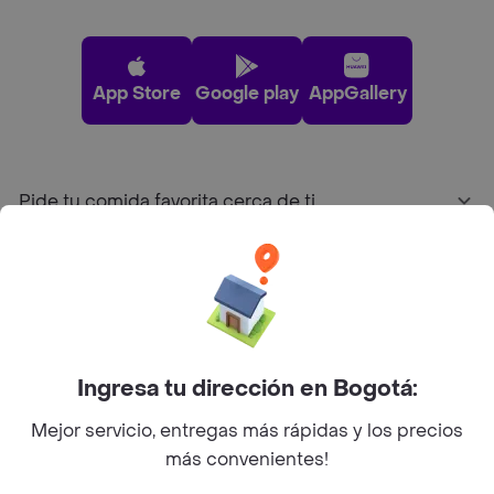
App Store
Google play
AppGallery
Pide tu comida favorita cerca de ti
Categorías
Únete a Rappi
Ingresa tu dirección en Bogotá:
Sobre Rappi
Mejor servicio, entregas más rápidas y los precios
más convenientes!
Facebook
Twitter
Instagram