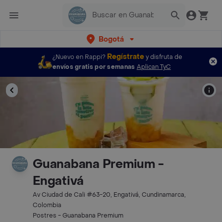
Bogotá
Regístrate
¿Nuevo en Rappi?
y disfruta de
envíos gratis por semanas
Aplican TyC
Guanabana Premium -
Engativá
Av Ciudad de Cali #63-20, Engativá, Cundinamarca,
Colombia
Postres - Guanabana Premium