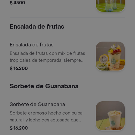
$ 4300
Ensalada de frutas
Ensalada de frutas
Ensalada de frutas con mix de frutas
tropicales de temporada, siempre
frescas. bañada en nuestra salsa de
$ 16.200
mora 100% natural, con crema de
leche suave y el toque tradicional de
Sorbete de Guanabana
queso campesino rallado.
Sorbete de Guanabana
Sorbete cremoso hecho con pulpa
natural, y leche deslactosada que
puedes personalizar a tu gusto: elige
$ 16.200
2 toppings y 1 salsa para crear la