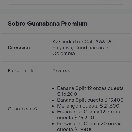
elección y leche deslactosada
refrescantes, suaves y llenos de
sabor, opción a elegir
Sobre Guanabana Premium
Av Ciudad de Cali #63-20,
Dirección
Engativá, Cundinamarca,
Colombia
Especialidad
Postres
Banana Split 12 onzas cuesta
$ 16.200
Banana Split cuesta $ 19.400
Merengon cuesta $ 21.600
Cuanto sale?
Fresas con Crema 12 onzas
cuesta $ 16.200
Fresas con Crema 20 onzas
cuesta $ 19.400