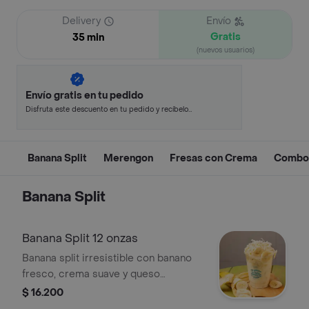
Delivery
Envío
Gratis
35 min
(nuevos usuarios)
Envío gratis en tu pedido
Disfruta este descuento en tu pedido y recíbelo
en minutos.
Banana Split
Merengon
Fresas con Crema
Combo
Banana Split
Banana Split 12 onzas
Banana split irresistible con banano
fresco, crema suave y queso
campesino, coronado con un
$ 16.200
generoso toque de leche