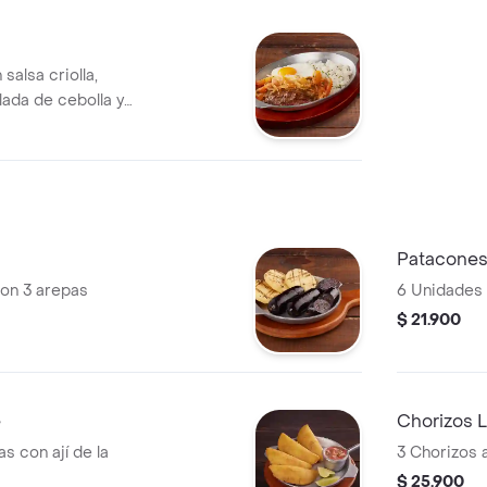
salsa criolla,
alada de cebolla y
Patacones
 con 3 arepas
6 Unidades
$ 21.900
e
Chorizos 
 con ají de la
3 Chorizos a
$ 25.900