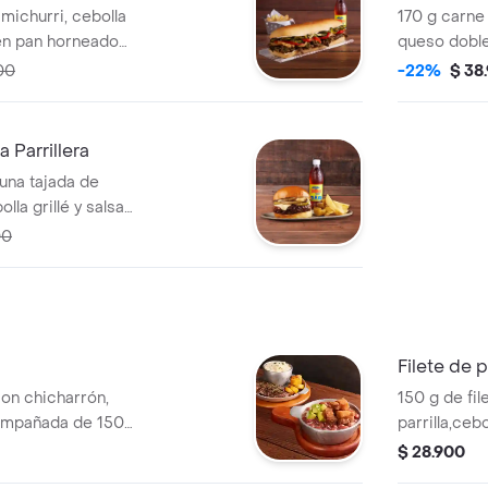
michurri, cebolla
170 g carne
 en pan horneado
queso doble
ción de papas y
cebolla en 
00
-22%
$ 38
en pan bri
porción de 
Parrillera
una tajada de
la grillé y salsa
ompañado de una
00
ida.
Filete de po
con chicharrón,
150 g de file
compañada de 150
parrilla,ce
tano maduro y
parrillados
$ 28.900
tradicional