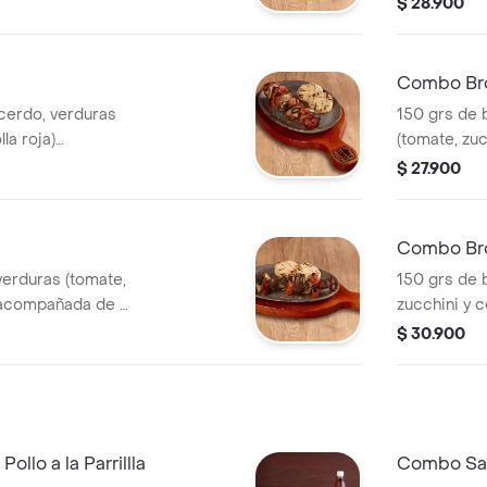
$ 28.900
bebida.
Combo Br
cerdo, verduras
150 grs de 
la roja)
(tomate, zuc
 arepa de maíz.
acompañada 
$ 27.900
bebida.
Combo Br
verduras (tomate,
150 grs de b
) acompañada de 2
zucchini y 
und de arep
$ 30.900
lo a la Parrillla
Combo Sand