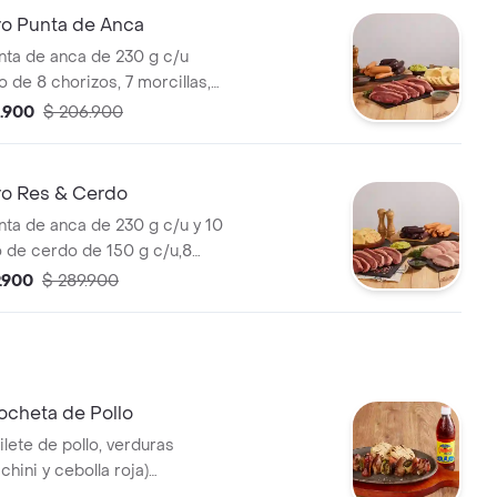
lero Punta de Anca
nta de anca de 230 g c/u
de 8 chorizos, 7 morcillas,
160g chimichurri, 160g
5.900
$ 206.900
 160g salsa BBQ. Para
lero Res & Cerdo
nta de anca de 230 g c/u y 10
 de cerdo de 150 g c/u,8
orcillas,20 arepas,
.900
$ 289.900
, guacamole y salsa BBQ.
cheta de Pollo
ilete de pollo, verduras
chini y cebolla roja)
de 2 und de arepa de maíz y