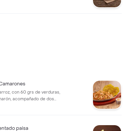
 Camarones
arroz, con 60 grs de verduras,
marón, acompañado de dos
 1,5 onz de salsa encocado.
entado paisa