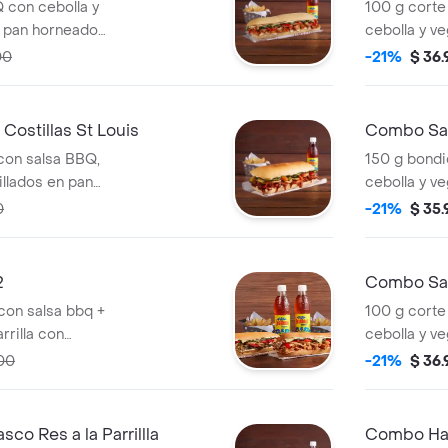
Q con cebolla y
100 g corte
n pan horneado
cebolla y ve
ción de papas y
horneado a
00
-21%
$ 36
papas y beb
ostillas St Louis
Combo San
 con salsa BBQ,
150 g bondi
illados en pan
cebolla y ve
e una porción de
horneado a
0
-21%
$ 35
papas y beb
2
Combo Sand
 con salsa bbq +
100 g corte
rrilla con
cebolla y ve
nes de papa casco
horneado a
00
-21%
$ 36
papas y beb
o Res a la Parrillla
Combo Ha