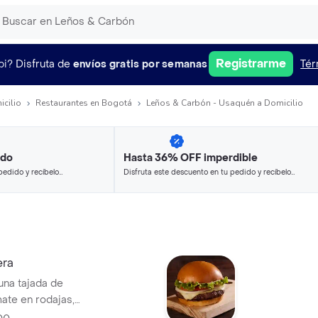
Registrarme
pi?
Disfruta de
envíos gratis por semanas
Tér
icilio
Restaurantes en Bogotá
Leños & Carbón - Usaquén a Domicilio
ido
Hasta 36% OFF imperdible
pedido y recíbelo
Disfruta este descuento en tu pedido y recíbelo
en minutos.
era
una tajada de
ate en rodajas,
huga y salsa BBQ