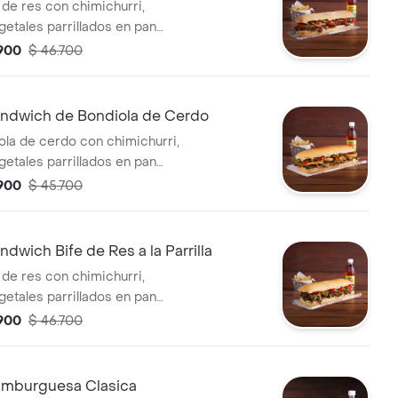
 de res con chimichurri,
getales parrillados en pan
compañado de una porción de
.900
$ 46.700
ida.
dwich de Bondiola de Cerdo
ola de cerdo con chimichurri,
getales parrillados en pan
compañado de una porción de
.900
$ 45.700
ida.
wich Bife de Res a la Parrilla
 de res con chimichurri,
getales parrillados en pan
compañado de una porción de
.900
$ 46.700
ida.
mburguesa Clasica