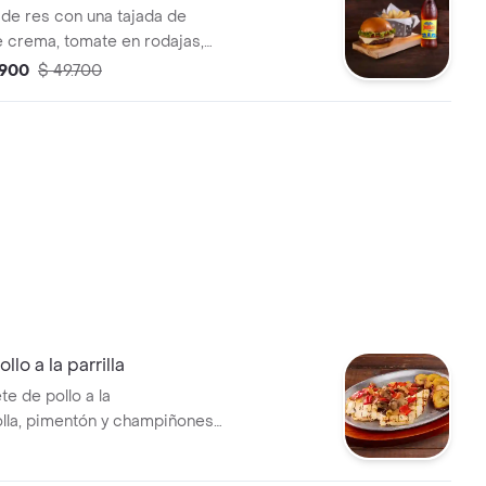
 de res con una tajada de
 crema, tomate en rodajas,
rodajas, lechuga y salsa BBQ
.900
$ 49.700
oche acompañado de una
papas y bebida.
llo a la parrilla
te de pollo a la
bolla, pimentón y champiñones
. Incluye 2 acompañamientos
es