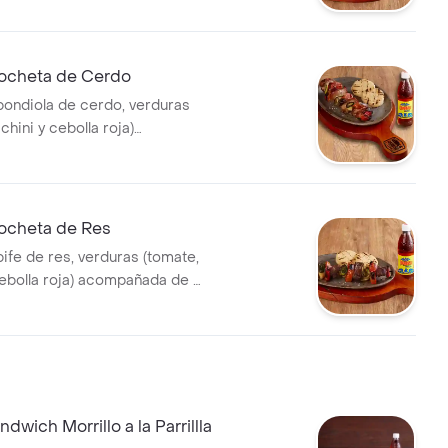
ocheta de Cerdo
bondiola de cerdo, verduras
chini y cebolla roja)
de 2 und de arepa de maíz y
ocheta de Res
ife de res, verduras (tomate,
cebolla roja) acompañada de 2
a de maíz y bebida.
wich Morrillo a la Parrillla