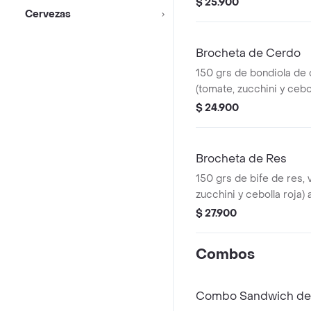
$ 25.900
Cervezas
Brocheta de Cerdo
150 grs de bondiola de 
(tomate, zucchini y cebol
acompañada de 2 und de
$ 24.900
Brocheta de Res
150 grs de bife de res, 
zucchini y cebolla roja
und de arepa de maíz.
$ 27.900
Combos
Combo Sandwich de Pol