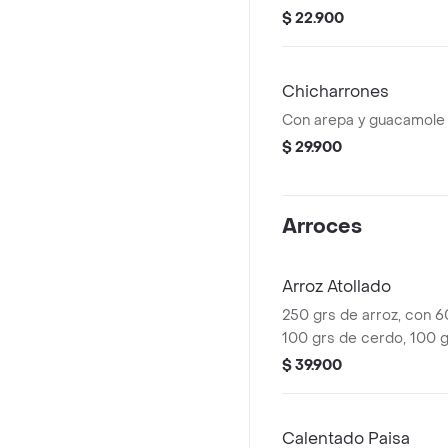
$ 22.900
Chicharrones
Con arepa y guacamole
$ 29.900
Arroces
Arroz Atollado
250 grs de arroz, con 6
100 grs de cerdo, 100 g
de chorizo de cerdo de
$ 39.900
acompañado de monedas
onz de hogao.
Calentado Paisa