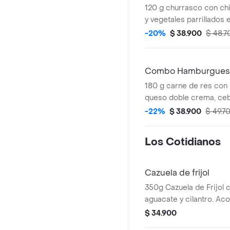
120 g churrasco con chi
y vegetales parrillados
acompañado de una por
-20%
$ 38.900
$ 48.7
bebida.
Combo Hamburguesa 
180 g carne de res con 
queso doble crema, cebol
BBQ en pan brioche ac
-22%
$ 38.900
$ 49.7
porción de papas y beb
Los Cotidianos
Cazuela de frijol
350g Cazuela de Frijol 
aguacate y cilantro. A
g de bife de paleta, plá
$ 34.900
arroz blanco.