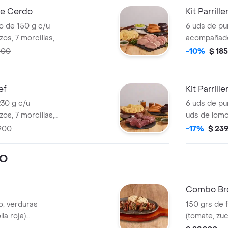
 de Cerdo
Kit Parril
o de 150 g c/u
6 uds de pu
s, 7 morcillas,
acompañado 
urri, 160g
20 arepas, 
900
-10%
$ 18
 BBQ. Para
guacamole y
compartir.
ef
Kit Parril
230 g c/u
6 uds de pu
s, 7 morcillas,
uds de lomo
urri, 160g
chorizos,7 m
.900
-17%
$ 239
 BBQ. Ideal para
chimichurri
VO
Combo Bro
lo, verduras
150 grs de f
la roja)
(tomate, zuc
 arepa de maíz.
acompañada 