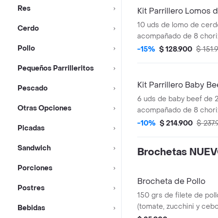
Res
Kit Parrillero Lomos
10 uds de lomo de cerd
Cerdo
acompañado de 8 chorizo
20 arepas, 160g chimich
Pollo
-15%
$ 128.900
$ 151.
guacamole y 160g salsa
Pequeños Parrilleritos
compartir.
Kit Parrillero Baby Be
Pescado
6 uds de baby beef de 
Otras Opciones
acompañado de 8 chorizo
20 arepas, 160g chimich
-10%
$ 214.900
$ 237
Picadas
guacamole y 160g salsa
compartir.
Sandwich
Brochetas NUE
Porciones
Brocheta de Pollo
Postres
150 grs de filete de pol
(tomate, zucchini y cebol
Bebidas
acompañada de 2 und de