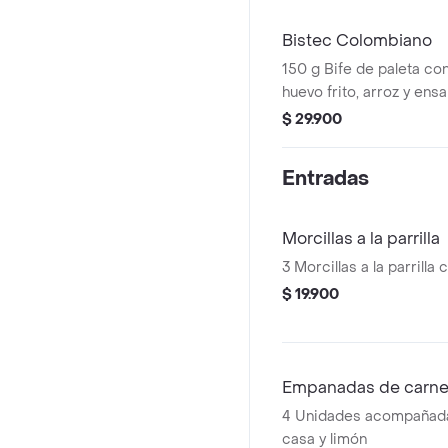
Bistec Colombiano
150 g Bife de paleta con 
huevo frito, arroz y ens
tomate
$ 29.900
Entradas
Morcillas a la parrilla
3 Morcillas a la parrilla
$ 19.900
Empanadas de carn
4 Unidades acompañadas
casa y limón