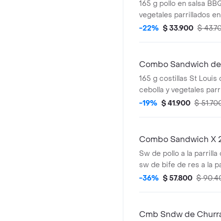
165 g pollo en salsa BB
vegetales parrillados e
acompañado de una por
-22%
$ 33.900
$ 43.7
bebida.
Combo Sandwich de C
165 g costillas St Louis
cebolla y vegetales parr
horneado acompañado d
-19%
$ 41.900
$ 51.70
papas y bebida.
Combo Sandwich X 
Sw de pollo a la parrilla
sw de bife de res a la pa
chimichurri + 2 porcio
-36%
$ 57.800
$ 90.4
+ 2 gaseosas.
Cmb Sndw de Churrasc