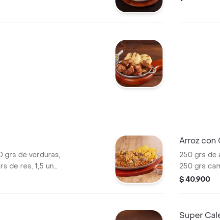
Arroz con
0 grs de verduras,
250 grs de 
rs de res, 1,5 und
250 grs ca
 90 grs,
patacones y
$ 40.900
 de plátano y 1,5
Super Cal