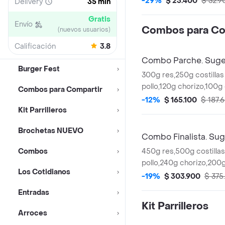
-29%
$ 23.400
$ 32.9
Delivery
35 min
en pan brioche.
Gratis
Envío
Combos para Co
(nuevos usuarios)
Calificación
3.8
Combo Parche. Suger
Burger Fest
300g res,250g costilla
pollo,120g chorizo,100g
Combos para Compartir
criolla,arepas,plátano 
-12%
$ 165.100
$ 187.
gaseosas 1 cerveza.
Kit Parrilleros
Brochetas NUEVO
Combo Finalista. Sug
Combos
450g res,500g costill
pollo,240g chorizo,200
Los Cotidianos
criolla,arepas,plátano 
-19%
$ 303.900
$ 375
gaseosas y 3 cervezas
Entradas
Kit Parrilleros
Arroces