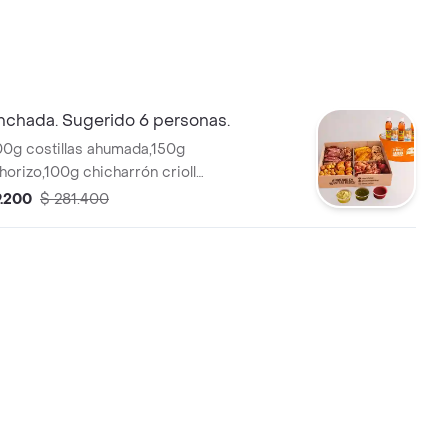
chada. Sugerido 6 personas.
0g costillas ahumada,150g
horizo,100g chicharrón criolla,
tano maduro,mazorcas,4
9.200
$ 281.400
2 cervezas