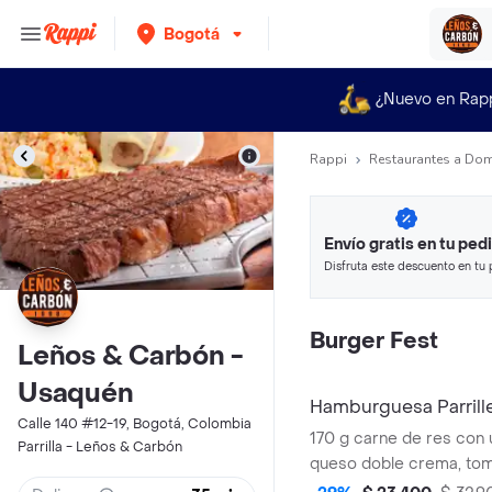
Bogotá
¿Nuevo en Rap
Rappi
Restaurantes a Dom
Envío gratis en tu ped
Disfruta este descuento en tu 
en minutos.
Burger Fest
Leños & Carbón -
Usaquén
Hamburguesa Parrill
Calle 140 #12-19, Bogotá, Colombia
170 g carne de res con 
Parrilla - Leños & Carbón
queso doble crema, tom
cebolla en rodajas, lec