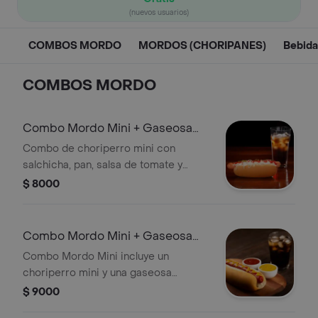
(nuevos usuarios)
COMBOS MORDO
MORDOS (CHORIPANES)
Bebida
COMBOS MORDO
Combo Mordo Mini + Gaseosa
Mini
Combo de choriperro mini con
salchicha, pan, salsa de tomate y
repollo, acompañado de una gaseosa
$ 8000
mini.
Combo Mordo Mini + Gaseosa
Grande
Combo Mordo Mini incluye un
choriperro mini y una gaseosa
grande.
$ 9000