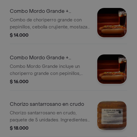
Combo Mordo Grande +
Gaseosa Mini
Combo de choriperro grande con
pepinillos, cebolla crujiente, mostaza
y salsa de tomate, acompañado de
$ 14.000
una gaseosa mini de 250 ml.
Combo Mordo Grande +
Gaseosa Grande
Combo Mordo Grande incluye un
choriperro grande con pepinillos,
cebolla y salsas, acompañado de una
$ 16.000
gaseosa grande.
Chorizo santarrosano en crudo
Chorizo santarrosano en crudo,
paquete de 5 unidades. Ingredientes:
carne de cerdo, grasa de cerdo,
$ 18.000
proteína, agua, sal yodada,