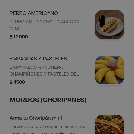
saborizantes, humo líquido.
PERRO AMERICANO
PERRO AMERICANO + GASEOSA
MINI
$ 12.000
EMPANDAS Y PASTELES
EMPANADAS RANCHERA,
CHAMPIÑONES Y PASTELES DE
YUCA
$ 4500
MORDOS (CHORIPANES)
Arma tu Choripán mini
Personaliza tu Choripán mini con una
variedad de toppings a elección.