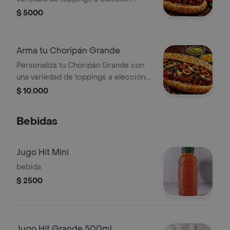
Incluye chorizo en pan con semillas
$ 5000
de sésamo.
Arma tu Choripán Grande
Personaliza tu Choripán Grande con
una variedad de toppings a elección.
Incluye chorizo en pan con semillas.
$ 10.000
Bebidas
Jugo Hit Mini
bebida
$ 2500
Jugo Hit Grande 500ml