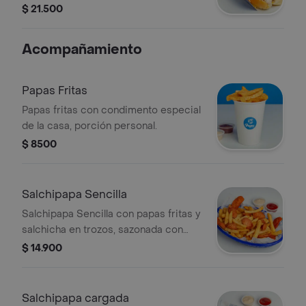
papa ripio, pico de gallo, jalapeños,
$ 21.500
salsa de tomate y salsa de la casa
(alioli de ajo y tocineta)
Acompañamiento
Papas Fritas
Papas fritas con condimento especial
de la casa, porción personal.
$ 8500
Salchipapa Sencilla
Salchipapa Sencilla con papas fritas y
salchicha en trozos, sazonada con
especias.
$ 14.900
Salchipapa cargada