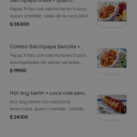
Salchipapa brava + quatro
original 400ml
Papas fritas con salchicha en trozos,
queso cheddar, salsa de la casa (alioli
de ajo y tocineta) y mermelada de
$ 28.500
tocineta. + gaseosa
Combo Salchipapa Sencilla +
Manantial con Gas 300 ml
Papas fritas con salchicha en trozos,
acompañadas de salsas variadas.
Incluye agua Manantial con gas de
$ 19.100
300 ml.
Hot dog berlin + coca cola zero
235 ml
Hot dog berlin con salchicha
americana, queso cheddar, cebolla
caramelizada, tocineta y salsa BBQ en
$ 24.100
pan brioche. Incluye Coca Cola Zero
235 ml.