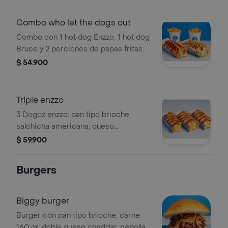
Combo who let the dogs out
Combo con 1 hot dog Enzzo, 1 hot dog
Bruce y 2 porciones de papas fritas.
$ 54.900
Triple enzzo
3 Dogoz enzzo: pan tipo brioche,
salchicha americana, queso
mozzarella, piña caramelizada, papa
$ 59.900
ripio, salsa tomate y mostaza fruco.
Burgers
Biggy burger
Burger con pan tipo brioche, carne
160 gr, doble queso cheddar, cebolla