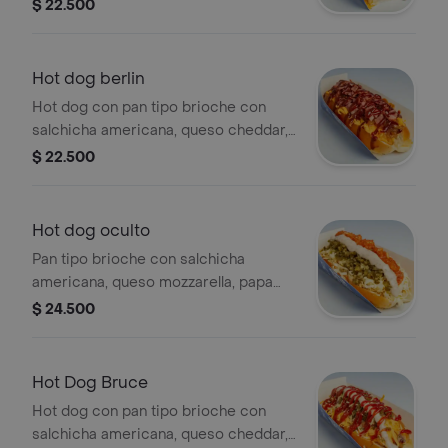
tocineta, cebolla caramelizada y
$ 22.500
pepinillos.
Hot dog berlin
Hot dog con pan tipo brioche con
salchicha americana, queso cheddar,
cebolla caramelizada, tocineta y salsa
$ 22.500
bbq.
Hot dog oculto
Pan tipo brioche con salchicha
americana, queso mozzarella, papa
ripio, jalapeños, mermelada de
$ 24.500
tocineta y salsa de la casa (alioli de
ajo y tocineta). ligeramente picante
por jalapeños
Hot Dog Bruce
Hot dog con pan tipo brioche con
salchicha americana, queso cheddar,