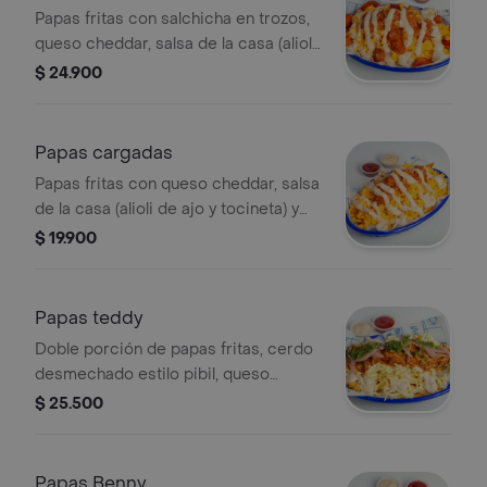
Papas fritas con salchicha en trozos,
queso cheddar, salsa de la casa (alioli
de ajo y tocineta) y mermelada de
$ 24.900
tocineta.
Papas cargadas
Papas fritas con queso cheddar, salsa
de la casa (alioli de ajo y tocineta) y
mermelada de tocineta.
$ 19.900
Papas teddy
Doble porción de papas fritas, cerdo
desmechado estilo pibil, queso
mozarella, salsa de la casa, cebollas
$ 25.500
encurtidas y cilantro.
Papas Benny