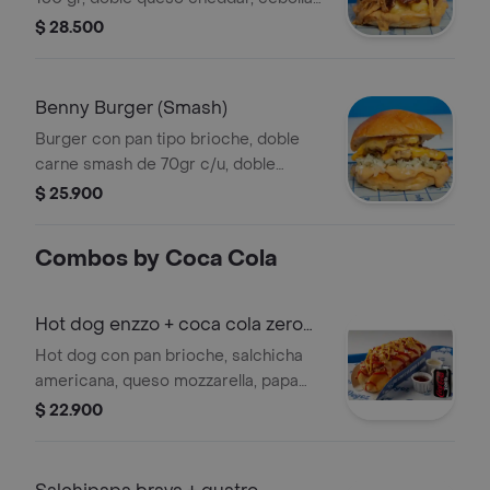
crispy, mermelada de tocineta y salsa
$ 28.500
big dogoz.
Benny Burger (Smash)
Burger con pan tipo brioche, doble
carne smash de 70gr c/u, doble
queso cheddar, pepinillos, cebolla en
$ 25.900
trozos y salsa big dogoz.
Combos by Coca Cola
Hot dog enzzo + coca cola zero
250 ml
Hot dog con pan brioche, salchicha
americana, queso mozzarella, papa
ripio, piña caramelizada, salsa de
$ 22.900
tomate y mostaza. Incluye Coca Cola
Zero 250 ml.