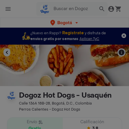
Bogotá
Regístrate
¿Nuevo en Rappi?
y disfruta de
envíos gratis por semanas
Aplican TyC
Dogoz Hot Dogs - Usaquén
Calle 136A 18B-28, Bogotá, D.C., Colombia
Perros Calientes - Dogoz Hot Dogs
Envío
Calificación
Gratis
3.8