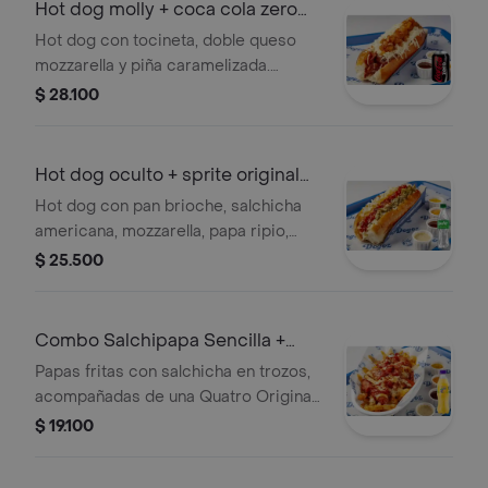
Hot dog molly + coca cola zero
235 ml
Hot dog con tocineta, doble queso
mozzarella y piña caramelizada.
Incluye Coca Cola Zero 235 ml.
$ 28.100
Hot dog oculto + sprite original
400ml
Hot dog con pan brioche, salchicha
americana, mozzarella, papa ripio,
jalapeños, mermelada de tocineta,
$ 25.500
acompañado de Sprite original
400ml.
Combo Salchipapa Sencilla +
Quatro Original 400ML
Papas fritas con salchicha en trozos,
acompañadas de una Quatro Original
de 400 ml. Incluye salsas variadas.
$ 19.100