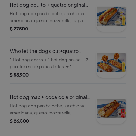
Hot dog oculto + quatro original
400ml
Hot dog con pan brioche, salchicha
americana, queso mozzarella, papa
ripio, jalapeños, mermelada de
$ 27.500
tocineta. Incluye gaseosa Quatro
original 400ml.
Who let the dogs out+quatro
400ml
1 Hot dog enzzo + 1 hot dog bruce + 2
porciones de papas fritas. + 1
gaseosa
$ 53.900
Hot dog max + coca cola original
250 ml
Hot dog con pan brioche, salchicha
americana, queso mozzarella,
tocineta, cebolla caramelizada y
$ 26.500
pepinillos. Incluye Coca-Cola original
250 ml.