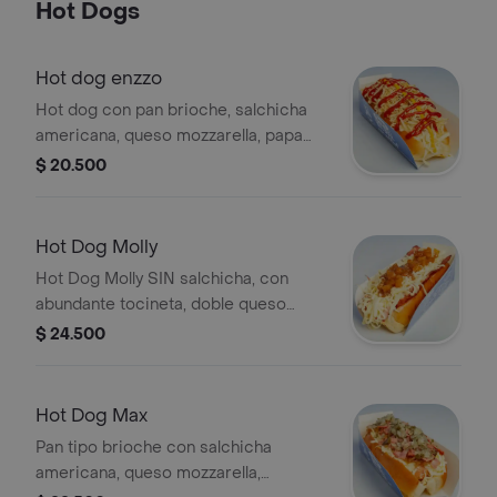
Hot Dogs
Hot dog enzzo
Hot dog con pan brioche, salchicha
americana, queso mozzarella, papa
ripio, piña caramelizada, salsa de
$ 20.500
tomate y mostaza.
Hot Dog Molly
Hot Dog Molly SIN salchicha, con
abundante tocineta, doble queso
mozzarella y piña caramelizada.
$ 24.500
Hot Dog Max
Pan tipo brioche con salchicha
americana, queso mozzarella,