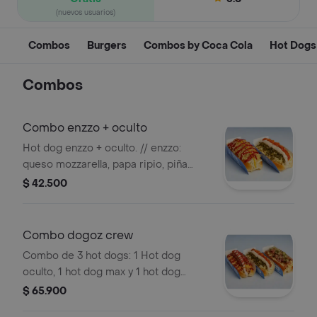
(nuevos usuarios)
Combos
Burgers
Combos by Coca Cola
Hot Dogs
Combos
Combo enzzo + oculto
Hot dog enzzo + oculto. // enzzo:
queso mozzarella, papa ripio, piña
caramelizada, salsa de tomate y
$ 42.500
mostaza. // oculto: queso mozzarella,
papa ripio, jalapeños, mermelada de
tocineta y salsa de la casa
Combo dogoz crew
Combo de 3 hot dogs: 1 Hot dog
oculto, 1 hot dog max y 1 hot dog
berlin.
$ 65.900