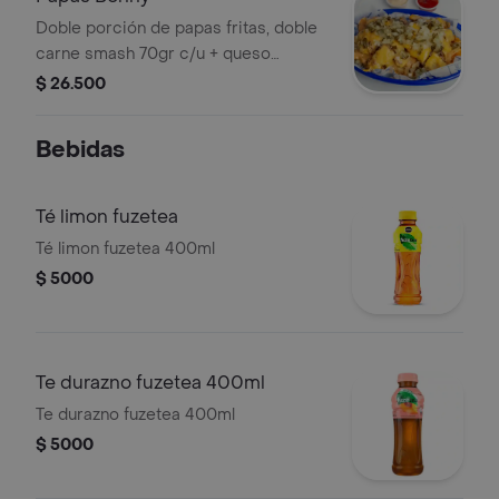
Doble porción de papas fritas, doble
carne smash 70gr c/u + queso
cheddar en trozos, pepinillos, cebolla
$ 26.500
y salsa big dogoz.
Bebidas
Té limon fuzetea
Té limon fuzetea 400ml
$ 5000
Te durazno fuzetea 400ml
Te durazno fuzetea 400ml
$ 5000