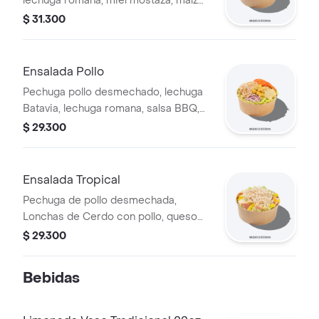
lechuga romana, miel mostaza, maíz
tierno, tomate chonto, croutones y
$ 31.300
tocineta.
Ensalada Pollo
Pechuga pollo desmechado, lechuga
Batavia, lechuga romana, salsa BBQ,
tomate chonto, queso mozzarella,
$ 29.300
cebolla roja y croutones.
Ensalada Tropical
Pechuga de pollo desmechada,
Lonchas de Cerdo con pollo, queso
amarillo, piña calada, lechuga batavia y
$ 29.300
mayonesa.
Bebidas