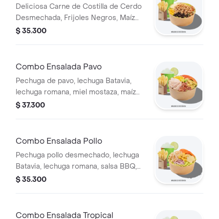
Deliciosa Carne de Costilla de Cerdo
Desmechada, Frijoles Negros, Maíz
tierno, Queso mozzarella, Guacamole,
$ 35.300
Pico de gallo, Lechuga Batavia.
Combo Ensalada Pavo
Pechuga de pavo, lechuga Batavia,
lechuga romana, miel mostaza, maíz
tierno, tomate chonto, croutones y
$ 37.300
tocinet, papas y bebida.
Combo Ensalada Pollo
Pechuga pollo desmechado, lechuga
Batavia, lechuga romana, salsa BBQ,
tomate chonto, queso mozzarella,
$ 35.300
cebolla roja y croutones, papas y
bebida.
Combo Ensalada Tropical