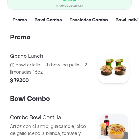
(nuevos usuarios)
Promo
Bowl Combo
Ensaladas Combo
Bowl Indiv
Promo
Qbano Lunch
(1) bowl criollo + (1) bowl de pollo + 2
limonadas 16oz
$ 79.200
Bowl Combo
Combo Bowl Costilla
Arroz con cilantro, guacamole, pico
de gallo (cebolla blanca, tomate y