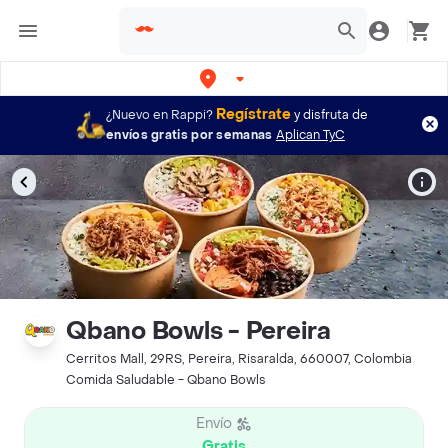
Bogotá
Regístrate
¿Nuevo en Rappi?
y disfruta de
envíos gratis por semanas
Aplican TyC
Qbano Bowls - Pereira
Cerritos Mall, 29RS, Pereira, Risaralda, 660007, Colombia
Comida Saludable - Qbano Bowls
Envío
Gratis