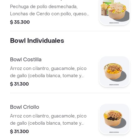
Pechuga de pollo desmechada,
Lonchas de Cerdo con pollo, queso
amarillo, piña calada, lechuga batavia y
$ 35.300
mayonesa.
Bowl Individuales
Bowl Costilla
Arroz con cilantro, guacamole, pico
de gallo (cebolla blanca, tomate y
cilantro), piña calada asada y costilla
$ 31.300
de cerdo desmechada.
Bowl Criollo
Arroz con cilantro, guacamole, pico
de gallo (cebolla blanca, tomate y
cilantro), carne de res desmechada,
$ 31.300
hogo, chorizo de cerdo y fríjoles