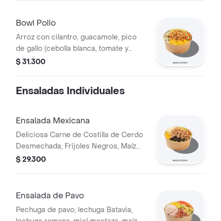
negros.
Bowl Pollo
Arroz con cilantro, guacamole, pico
de gallo (cebolla blanca, tomate y
cilantro), maíz tierno, hogo y pechuga
$ 31.300
de pollo desmechada.
Ensaladas Individuales
Ensalada Mexicana
Deliciosa Carne de Costilla de Cerdo
Desmechada, Frijoles Negros, Maíz
tierno, Queso mozzarella, Guacamole,
$ 29.300
Pico de gallo, Lechuga Batavia.
Ensalada de Pavo
Pechuga de pavo, lechuga Batavia,