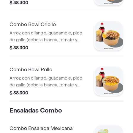
cilantro), piña calada asada y costilla
$ 38.300
de cerdo desmechada.
Combo Bowl Criollo
Arroz con cilantro, guacamole, pico
de gallo (cebolla blanca, tomate y
cilantro), carne de res desmechada,
$ 38.300
hogo, chorizo de cerdo y fríjoles
negros.
Combo Bowl Pollo
Arroz con cilantro, guacamole, pico
de gallo (cebolla blanca, tomate y
cilantro), maíz tierno, hogo y pechuga
$ 38.300
de pollo desmechada.
Ensaladas Combo
Combo Ensalada Mexicana