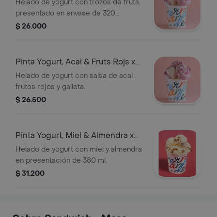
Helado de yogurt con trozos de fruta,
presentado en envase de 320
gramos.
$ 26.000
Pinta Yogurt, Acai & Fruts Rojs x
385 Gr
Helado de yogurt con salsa de acai,
frutos rojos y galleta.
$ 26.500
Pinta Yogurt, Miel & Almendra x
380
Helado de yogurt con miel y almendra
en presentación de 380 ml.
$ 31.200