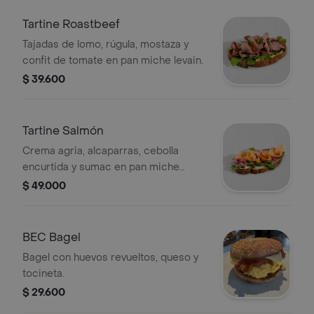
Tartine Roastbeef
Tajadas de lomo, rúgula, mostaza y
confit de tomate en pan miche levain.
$ 39.600
Tartine Salmón
Crema agria, alcaparras, cebolla
encurtida y sumac en pan miche
levain.
$ 49.000
BEC Bagel
Bagel con huevos revueltos, queso y
tocineta.
$ 29.600