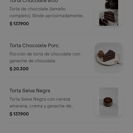
Torta Chocolate 800
Torta de chocolate (tamaño
completo). Rinde apróximadamente
entre 12 y 15 porciones (porciones y
$ 137.900
cantidades aproximadas).
Torta Chocolate Porc.
Porción de torta de chocolate con
ganache de chocolate.
$ 20.300
Torta Selva Negra
Torta Selva Negra con cereza
amarena, crema y ganache de
chocolate. Rinde 8 porciones.
$ 137.900