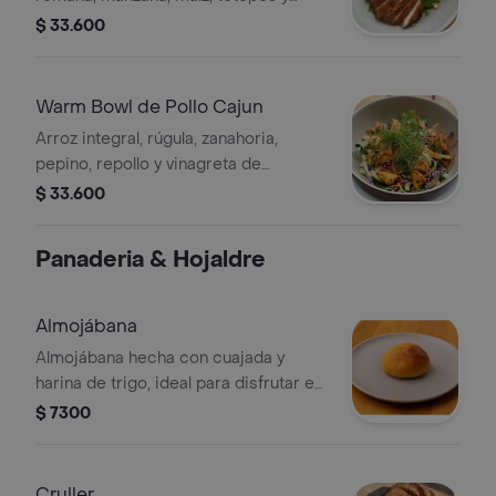
queso feta, acompañada de vinagreta
$ 33.600
de aguacate.
Warm Bowl de Pollo Cajun
Arroz integral, rúgula, zanahoria,
pepino, repollo y vinagreta de
marañón.
$ 33.600
Panaderia & Hojaldre
Almojábana
Almojábana hecha con cuajada y
harina de trigo, ideal para disfrutar en
cualquier momento.
$ 7300
Cruller