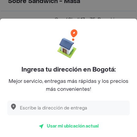
Sobre Sandwich - Masa
Cra. 69b #17a-75, Bogotá,
Dirección
Colombia
Especialidad
Sánduches
Sándwich Atún cuesta $
37.600
Ingresa tu dirección en Bogotá:
Sándwich Berenjena cuesta
$ 26.700
Mejor servicio, entregas más rápidas y los precios
Sándwich Faláfel cuesta $
más convenientes!
Cuanto sale?
27.200
Sándwich Grilled Cheese
PM cuesta $ 27.200
Sándwich Ham & Cheese
PM cuesta $ 28.800
Usar mi ubicación actual
Tiempo de