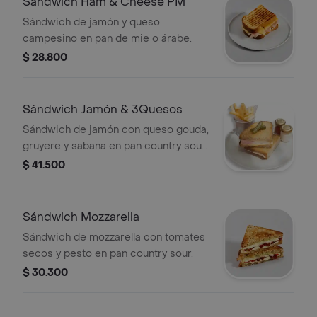
Sándwich Ham & Cheese PM
Sándwich de jamón y queso
campesino en pan de mie o árabe.
$ 28.800
Sándwich Jamón & 3Quesos
Sándwich de jamón con queso gouda,
gruyere y sabana en pan country sour.
Incluye papas fritas y pepinillos.
$ 41.500
Sándwich Mozzarella
Sándwich de mozzarella con tomates
secos y pesto en pan country sour.
$ 30.300