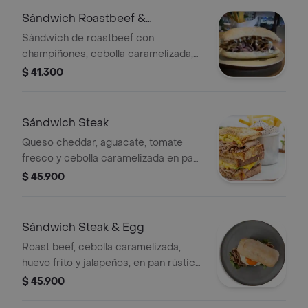
Sándwich Roastbeef &
Champignones
Sándwich de roastbeef con
champiñones, cebolla caramelizada,
jus de vino tinto, chips de ajo y
$ 41.300
mayonesa en pan rústico italiano.
Sándwich Steak
Queso cheddar, aguacate, tomate
fresco y cebolla caramelizada en pan
mich levain.
$ 45.900
Sándwich Steak & Egg
Roast beef, cebolla caramelizada,
huevo frito y jalapeños, en pan rústico
italiano.
$ 45.900