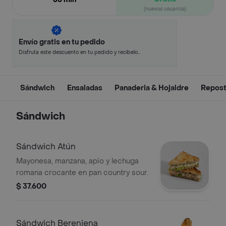
(nuevos usuarios)
Envío gratis en tu pedido
Disfruta este descuento en tu pedido y recíbelo
en minutos.
Sándwich
Ensaladas
Panaderia & Hojaldre
Repost
Sándwich
Sándwich Atún
Mayonesa, manzana, apio y lechuga
romana crocante en pan country sour.
$ 37.600
Sándwich Berenjena