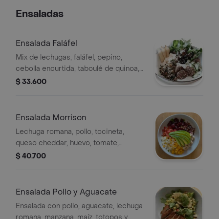
Ensaladas
Ensalada Faláfel
Mix de lechugas, faláfel, pepino,
cebolla encurtida, taboulé de quinoa,
tzatziki y tahina.
$ 33.600
Ensalada Morrison
Lechuga romana, pollo, tocineta,
queso cheddar, huevo, tomate,
remolacha, aguacate y vinagreta
$ 40.700
balsámica.
Ensalada Pollo y Aguacate
Ensalada con pollo, aguacate, lechuga
romana, manzana, maíz, totopos y