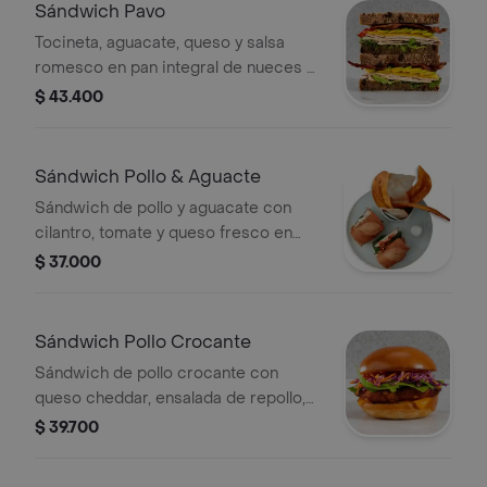
Sándwich Pavo
Tocineta, aguacate, queso y salsa
romesco en pan integral de nueces y
uvas.
$ 43.400
Sándwich Pollo & Aguacte
Sándwich de pollo y aguacate con
cilantro, tomate y queso fresco en
pan baguette. Acompañado de chips
$ 37.000
de plátano.
Sándwich Pollo Crocante
Sándwich de pollo crocante con
queso cheddar, ensalada de repollo,
zanahoria y salsa BBQ en pan brioche.
$ 39.700