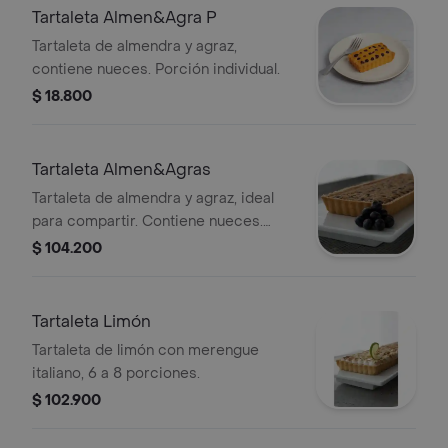
Tartaleta Almen&Agra P
Tartaleta de almendra y agraz,
contiene nueces. Porción individual.
$ 18.800
Tartaleta Almen&Agras
Tartaleta de almendra y agraz, ideal
para compartir. Contiene nueces.
Rinde de 6 a 8 porciones.
$ 104.200
Tartaleta Limón
Tartaleta de limón con merengue
italiano, 6 a 8 porciones.
$ 102.900