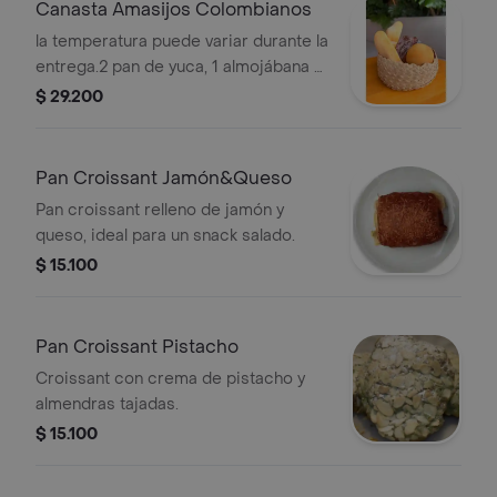
Canasta Amasijos Colombianos
la temperatura puede variar durante la
entrega.2 pan de yuca, 1 almojábana y
1 roscón, a disponibilidad en tienda.
$ 29.200
Producto recién preparado; se envía
caliente, aunque
Pan Croissant Jamón&Queso
Pan croissant relleno de jamón y
queso, ideal para un snack salado.
$ 15.100
Pan Croissant Pistacho
Croissant con crema de pistacho y
almendras tajadas.
$ 15.100