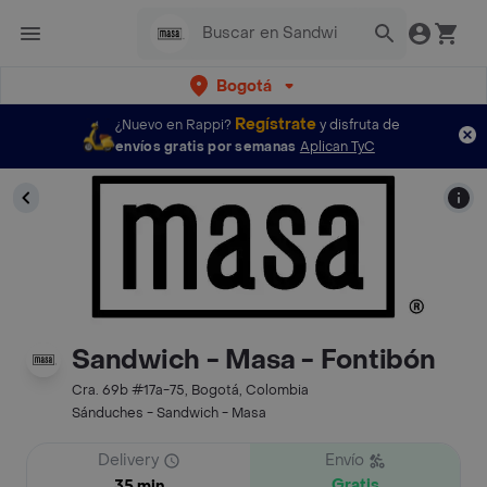
Bogotá
Regístrate
¿Nuevo en Rappi?
y disfruta de
envíos gratis por semanas
Aplican TyC
Sandwich - Masa - Fontibón
Cra. 69b #17a-75, Bogotá, Colombia
Sánduches - Sandwich - Masa
Delivery
Envío
Gratis
35 min