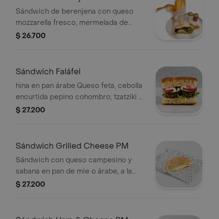
Sándwich de berenjena con queso
mozzarella fresco, mermelada de
tomate y rúgula en pan árabe.
$ 26.700
Sándwich Faláfel
hina en pan árabe.Queso feta, cebolla
encurtida pepino cohombro, tzatziki y
ta
$ 27.200
Sándwich Grilled Cheese PM
Sándwich con queso campesino y
sabana en pan de mie o árabe, a la
parrilla.
$ 27.200