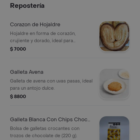
Repostería
Corazon de Hojaldre
Hojaldre en forma de corazón,
crujiente y dorado, ideal para
acompañar con café o té.
$ 7000
Galleta Avena
Galleta de avena con uvas pasas, ideal
para un antojo dulce.
$ 8800
Galleta Blanca Con Chips Choco
(PQ x 12)
Bolsa de galletas crocantes con
trozos de chocolate de (220 g).