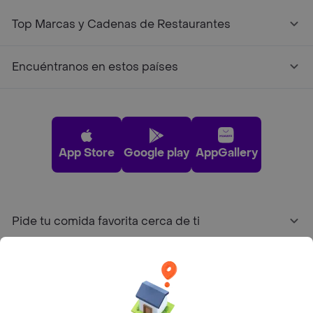
Top Marcas y Cadenas de Restaurantes
Encuéntranos en estos países
App Store
Google play
AppGallery
Pide tu comida favorita cerca de ti
Categorías
Únete a Rappi