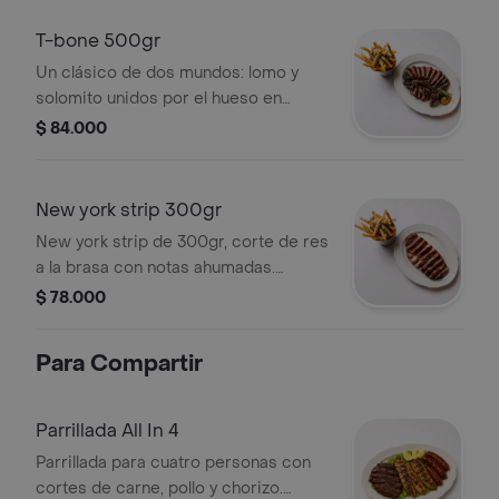
T-bone 500gr
Un clásico de dos mundos: lomo y
solomito unidos por el hueso en
forma de t. jugoso, firme y
$ 84.000
equilibrado, combina textura y sabor
en proporciones exactas. perfecto
para disfrutar el carácter puro de la
New york strip 300gr
carne al carbón.
New york strip de 300gr, corte de res
a la brasa con notas ahumadas.
Acompañado de salsa y romero.
$ 78.000
Para Compartir
Parrillada All In 4
Parrillada para cuatro personas con
cortes de carne, pollo y chorizo.