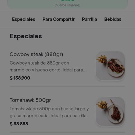
(nuevos usuarios)
Especiales
Para Compartir
Parrilla
Bebidas
Especiales
Cowboy steak (880gr)
Cowboy steak de 880gr con
marmoleo y hueso corto, ideal para
parrilla. Acompañado de mantequilla
$ 138.900
sazonada.
Tomahawk 500gr
Tomahawk de 500g con hueso largo y
grasa marmoleada, ideal para parrilla.
Corte jugoso y de sabor intenso.
$ 88.888