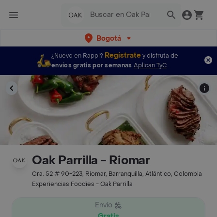
Bogotá
Regístrate
¿Nuevo en Rappi?
y disfruta de
envíos gratis por semanas
Aplican TyC
Oak Parrilla - Riomar
Cra. 52 # 90-223, Riomar, Barranquilla, Atlántico, Colombia
Experiencias Foodies - Oak Parrilla
Envío
Gratis