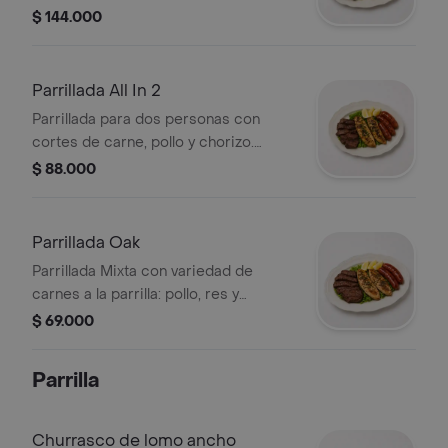
Incluye guarnición de limón.
$ 144.000
Parrillada All In 2
Parrillada para dos personas con
cortes de carne, pollo y chorizo.
Incluye guarnición de lechuga y
$ 88.000
rodajas de limón.
Parrillada Oak
Parrillada Mixta con variedad de
carnes a la parrilla: pollo, res y
chorizo. Ideal para compartir.
$ 69.000
Parrilla
Churrasco de lomo ancho