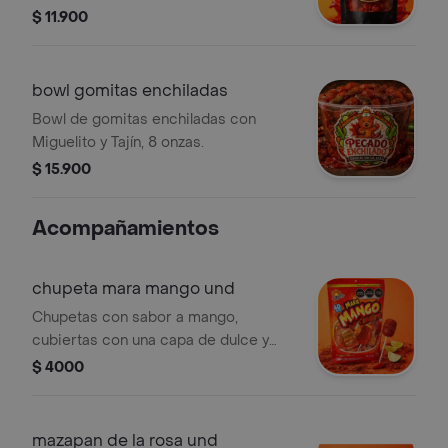
$ 11.900
bowl gomitas enchiladas
Bowl de gomitas enchiladas con
Miguelito y Tajín, 8 onzas.
$ 15.900
Acompañamientos
chupeta mara mango und
Chupetas con sabor a mango,
cubiertas con una capa de dulce y
picante.
$ 4000
mazapan de la rosa und