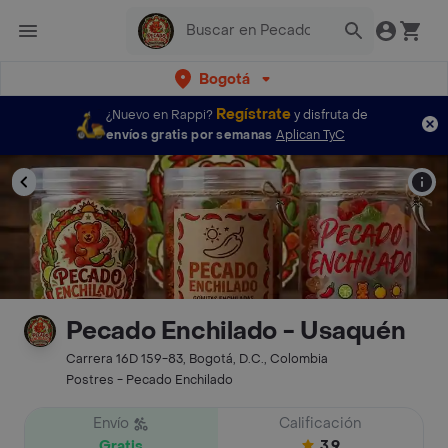
Bogotá
Regístrate
¿Nuevo en Rappi?
y disfruta de
envíos gratis por semanas
Aplican TyC
Pecado Enchilado - Usaquén
Carrera 16D 159-83, Bogotá, D.C., Colombia
Postres - Pecado Enchilado
Envío
Calificación
Gratis
3.9