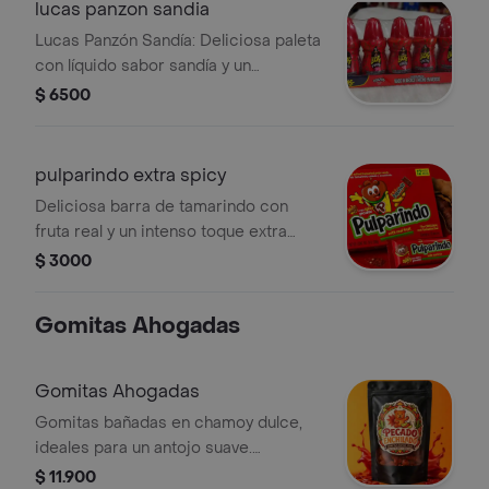
lucas panzon sandia
Lucas Panzón Sandía: Deliciosa paleta
con líquido sabor sandía y un
irresistible toque de chamoy. La
$ 6500
combinación perfecta de dulce, ácido
y picante para disfrutar en cualquier
momento.
pulparindo extra spicy
Deliciosa barra de tamarindo con
fruta real y un intenso toque extra
picante. La mezcla perfecta de dulce,
$ 3000
ácido, salado y picante para los
amantes de los sabores mexicanos
Gomitas Ahogadas
Gomitas Ahogadas
Gomitas bañadas en chamoy dulce,
ideales para un antojo suave.
Presentación de 80 gramos.
$ 11.900