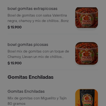
bowl gomitas extrapicosas
Bowl de gomitas con salsa Valentina
negra, chamoy y mix de chilitos...8onz
$ 15.900
bowl gomitas picosas
Bowl mix de gomitas con un toque de
Chamoy, Llevan un mix de chilitos
extra picantes para el máximo picor.
$ 15.900
8onz
Gomitas Enchiladas
Gomitas Enchiladas
Mix de gomitas con Miguelito y Tajín
80 gramos