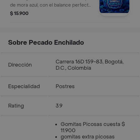
de mora azul, con el balance perfecto
entre dulce y ácido. Presentación de
$ 15.900
8 onzas ideal para cualquier antojo.
Sobre Pecado Enchilado
Carrera 16D 159-83, Bogotá,
Dirección
D.C., Colombia
Especialidad
Postres
Rating
3.9
Gomitas Picosas cuesta $
11.900
gomitas extra picosas