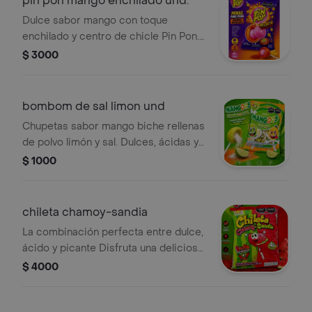
pin pon mango enchilado und.
Dulce sabor mango con toque
enchilado y centro de chicle Pin Pon.
Mezcla perfecta entre dulce, ácido y
$ 3000
picante
bombom de sal limon und
Chupetas sabor mango biche rellenas
de polvo limón y sal. Dulces, ácidas y
refrescantes, perfectas para
$ 1000
cualquier antojo.
chileta chamoy-sandia
La combinación perfecta entre dulce,
ácido y picante Disfruta una deliciosa
paleta sabor sandía cubierta con una
$ 4000
irresistible capa de chamoy y el toque
ideal de chile en polvo.