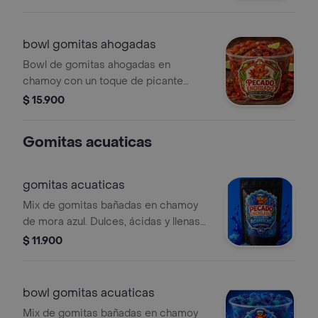
bowl gomitas ahogadas
Bowl de gomitas ahogadas en
chamoy con un toque de picante
suave. Ideal para satisfacer antojos...
$ 15.900
8onz
Gomitas acuaticas
gomitas acuaticas
Mix de gomitas bañadas en chamoy
de mora azul. Dulces, ácidas y llenas
de sabor en una presentación de 80
$ 11.900
gramos perfecta para el antojo.
bowl gomitas acuaticas
Mix de gomitas bañadas en chamoy