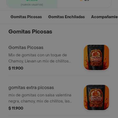
(nuevos usuarios)
Gomitas Picosas
Gomitas Enchiladas
Acompañamie
Gomitas Picosas
Gomitas Picosas
Mix de gomitas con un toque de
Chamoy, Llevan un mix de chilitos
extra picantes para el máximo picor.
$ 11.900
80 gramos
gomitas extra picosas
mix de gomitas con salsa valentina
negra, chamoy, mix de chilitos, las
gomitas mas picantes del menu.. 80
$ 11.900
gramos