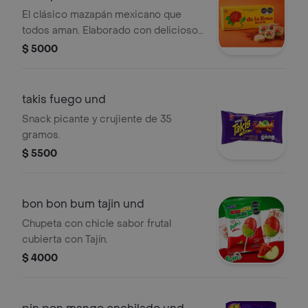
El clásico mazapán mexicano que
todos aman. Elaborado con delicioso
cacahuate, tiene una textura suave y
$ 5000
un sabor dulce inconfundible que se
deshace en la boca.
takis fuego und
Snack picante y crujiente de 35
gramos.
$ 5500
bon bon bum tajin und
Chupeta con chicle sabor frutal
cubierta con Tajín.
$ 4000