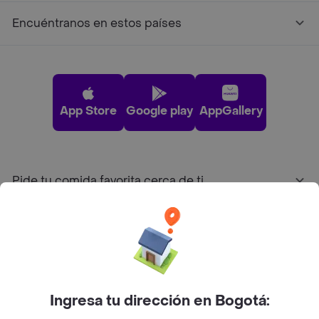
Encuéntranos en estos países
App Store
Google play
AppGallery
Pide tu comida favorita cerca de ti
Categorías
Únete a Rappi
Ingresa tu dirección en Bogotá:
Sobre Rappi