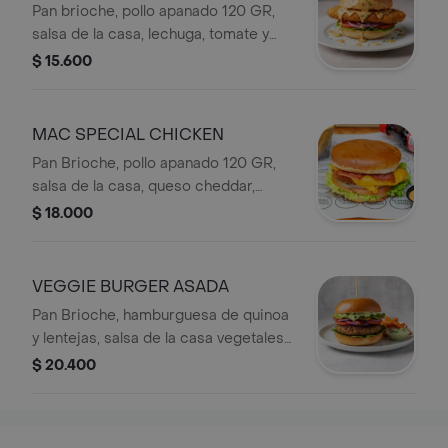
Pan brioche, pollo apanado 120 GR,
salsa de la casa, lechuga, tomate y
cebolla morada.
$ 15.600
MAC SPECIAL CHICKEN
Pan Brioche, pollo apanado 120 GR,
salsa de la casa, queso cheddar,
tocineta, lechuga, tomate y cebolla
$ 18.000
morada.
VEGGIE BURGER ASADA
Pan Brioche, hamburguesa de quinoa
y lentejas, salsa de la casa vegetales
frescos.
$ 20.400