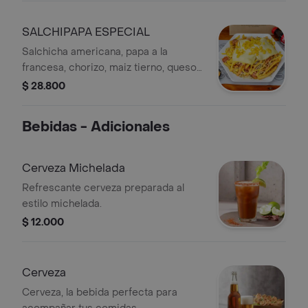
SALCHIPAPA ESPECIAL
Salchicha americana, papa a la
francesa, chorizo, maiz tierno, queso
mozzarella, papa chip salsa de la casa.
$ 28.800
Bebidas - Adicionales
Cerveza Michelada
Refrescante cerveza preparada al
estilo michelada.
$ 12.000
Cerveza
Cerveza, la bebida perfecta para