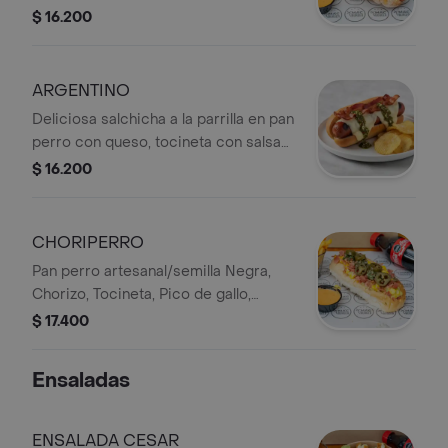
toque especial de salsa de piña,
$ 16.200
papas chips y salsas
ARGENTINO
Deliciosa salchicha a la parrilla en pan
perro con queso, tocineta con salsa
chimichurri, papas chips.
$ 16.200
CHORIPERRO
Pan perro artesanal/semilla Negra,
Chorizo, Tocineta, Pico de gallo,
Guacamole, Jalapeños, Maíz tierno y
$ 17.400
salsa de la casa.
Ensaladas
ENSALADA CESAR