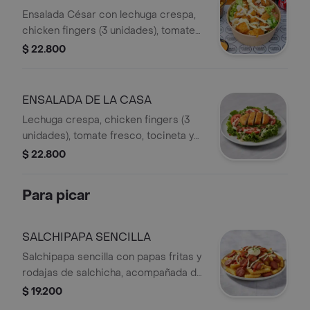
Ensalada César con lechuga crespa,
chicken fingers (3 unidades), tomate
fresco, trozos de pan tostado y salsa
$ 22.800
ranch.
ENSALADA DE LA CASA
Lechuga crespa, chicken fingers (3
unidades), tomate fresco, tocineta y
salsa de la casa.
$ 22.800
Para picar
SALCHIPAPA SENCILLA
Salchipapa sencilla con papas fritas y
rodajas de salchicha, acompañada de
salsas de mayonesa y tomate.
$ 19.200