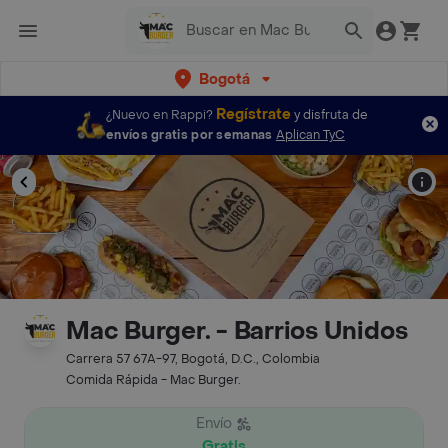
Bogotá
Regístrate
¿Nuevo en Rappi?
y disfruta de
envíos gratis por semanas
Aplican TyC
Mac Burger. - Barrios Unidos
Carrera 57 67A-97, Bogotá, D.C., Colombia
Comida Rápida - Mac Burger.
Envío
Gratis