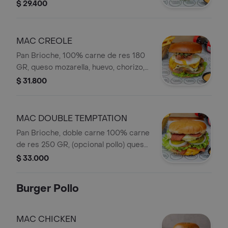
jalapeños, pico de gallo, aguacate,
$ 29.400
salsa de la casa y vegetales frescos.
MAC CREOLE
Pan Brioche, 100% carne de res 180
GR, queso mozarella, huevo, chorizo,
chimichurri, tajadas de maduro, salsa
$ 31.800
de la casa y vegetales frescos.
MAC DOUBLE TEMPTATION
Pan Brioche, doble carne 100% carne
de res 250 GR, (opcional pollo) queso
cheddar, queso mozarella, tocineta,
$ 33.000
pepinillos, salsa de la casa y vegetales
frescos.
Burger Pollo
MAC CHICKEN