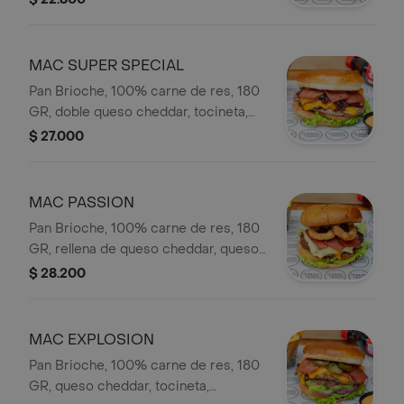
casa y vegetales frescos.
MAC SUPER SPECIAL
Pan Brioche, 100% carne de res, 180
GR, doble queso cheddar, tocineta,
cebolla caramelizada, salsa de la casa
$ 27.000
y vegetales frescos.
MAC PASSION
Pan Brioche, 100% carne de res, 180
GR, rellena de queso cheddar, queso
mozarella, tocineta, aros de cebolla,
$ 28.200
salsa de la casa y vegetales frescos.
MAC EXPLOSION
Pan Brioche, 100% carne de res, 180
GR, queso cheddar, tocineta,