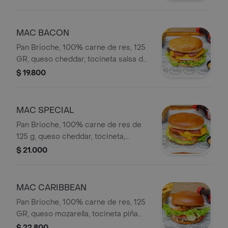
MAC BACON
Pan Brioche, 100% carne de res, 125
GR, queso cheddar, tocineta salsa de
la casa y vegetales frescos.
$ 19.800
MAC SPECIAL
Pan Brioche, 100% carne de res de
125 g, queso cheddar, tocineta,
cebolla caramelizada, salsa de la
$ 21.000
casa, lechuga y tomate.
MAC CARIBBEAN
Pan Brioche, 100% carne de res, 125
GR, queso mozarella, tocineta piña
caramelizada, papas chips, salsa de la
$ 22.800