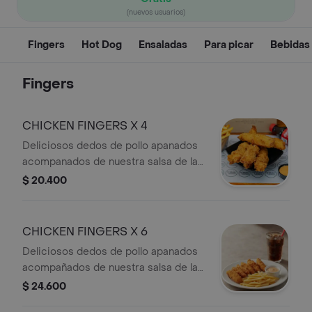
(nuevos usuarios)
Fingers
Hot Dog
Ensaladas
Para picar
Bebidas 
Fingers
CHICKEN FINGERS X 4
Deliciosos dedos de pollo apanados
acompanados de nuestra salsa de la
casa, papas a la francesa y bebida.
$ 20.400
CHICKEN FINGERS X 6
Deliciosos dedos de pollo apanados
acompañados de nuestra salsa de la
casa, papas a la francesa y bebida.
$ 24.600