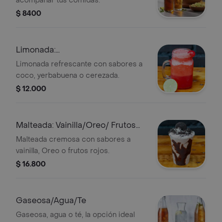
acompañar tus comidas.
$ 8400
Limonada:
Coco/Yerbabuena/Cerezada
Limonada refrescante con sabores a
coco, yerbabuena o cerezada.
$ 12.000
Malteada: Vainilla/Oreo/ Frutos
Rojos
Malteada cremosa con sabores a
vainilla, Oreo o frutos rojos.
$ 16.800
Gaseosa/Agua/Te
Gaseosa, agua o té, la opción ideal