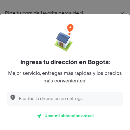
Pide tu comida favorita cerca de ti
Categorías
Únete a Rappi
Ingresa tu dirección en Bogotá:
Sobre Rappi
Mejor servicio, entregas más rápidas y los precios
más convenientes!
Facebook
Twitter
Instagram
©
2026
Rappi Inc. All rights reserved.
Usar mi ubicación actual
Rappi S.A.S. --- NIT 900.843.898-9 --- Calle 63 # 16A-02