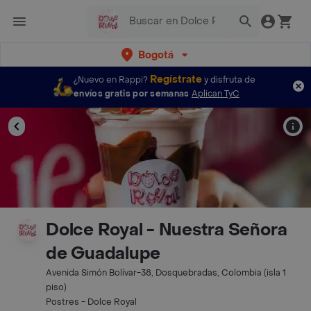
Bogotá
Regístrate
¿Nuevo en Rappi?
y disfruta de
envíos gratis por semanas
Aplican TyC
Dolce Royal - Nuestra Señora
de Guadalupe
Avenida Simón Bolívar-38, Dosquebradas, Colombia (isla 1
piso)
Postres - Dolce Royal