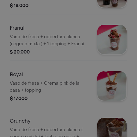
Baileys
$ 18.000
Franui
Vaso de fresa + cobertura blanca
(negra o mixta ) + 1 topping + Franui
$ 20.000
Royal
Vaso de fresa + Crema pink de la
casa + topping
$ 17.000
Crunchy
Vaso de fresa + cobertura blanca (
negra o mixta) + leche en polvo +