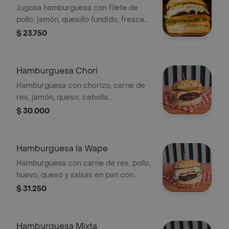
Jugosa hamburguesa con filete de
pollo, jamón, quesillo fundido, frescas
verduras y salsas.
$ 23.750
Hamburguesa Chori
Hamburguesa con chorizo, carne de
res, jamón, queso, cebolla
caramelizada y salsas.
$ 30.000
Hamburguesa la Wape
Hamburguesa con carne de res, pollo,
huevo, queso y salsas en pan con
queso.
$ 31.250
Hamburguesa Mixta