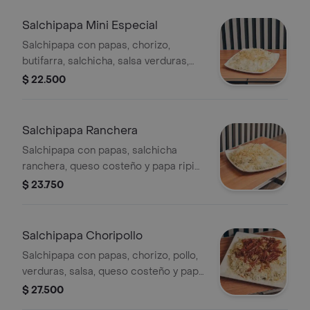
Salchipapa Mini Especial
Salchipapa con papas, chorizo,
butifarra, salchicha, salsa verduras,
queso costeño
$ 22.500
Salchipapa Ranchera
Salchipapa con papas, salchicha
ranchera, queso costeño y papa ripio.
Incluye verduras y salsas.
$ 23.750
Salchipapa Choripollo
Salchipapa con papas, chorizo, pollo,
verduras, salsa, queso costeño y papa
ripio.
$ 27.500