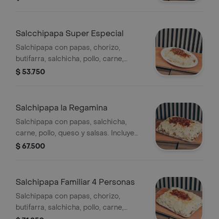
Salcchipapa Super Especial
Salchipapa con papas, chorizo,
butifarra, salchicha, pollo, carne,
salsas, verduras, queso costeño, papa
$ 53.750
ripio
Salchipapa la Regamina
Salchipapa con papas, salchicha,
carne, pollo, queso y salsas. Incluye
verduras.
$ 67.500
Salchipapa Familiar 4 Personas
Salchipapa con papas, chorizo,
butifarra, salchicha, pollo, carne,
salsas, verduras, queso costeno, papa