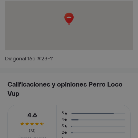
Diagonal 16c #23-11
Calificaciones y opiniones Perro Loco
Vup
5
4.6
4
3
(73)
2