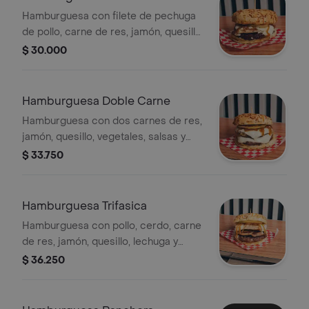
Hamburguesa con filete de pechuga
de pollo, carne de res, jamón, quesillo,
verduras y salsas.
$ 30.000
Hamburguesa Doble Carne
Hamburguesa con dos carnes de res,
jamón, quesillo, vegetales, salsas y
rodajas de pepinillo.
$ 33.750
Hamburguesa Trifasica
Hamburguesa con pollo, cerdo, carne
de res, jamón, quesillo, lechuga y
salsas.
$ 36.250