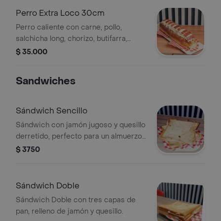
Perro Extra Loco 30cm
Perro caliente con carne, pollo,
salchicha long, chorizo, butifarra,
salsas, verduras, quesillo, queso
$ 35.000
costeño, papa ripio
Sandwiches
Sándwich Sencillo
Sándwich con jamón jugoso y quesillo
derretido, perfecto para un almuerzo
rápido y satisfactorio.
$ 3750
Sándwich Doble
Sándwich Doble con tres capas de
pan, relleno de jamón y quesillo.