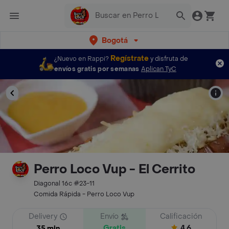
Bogotá
Regístrate
¿Nuevo en Rappi?
y disfruta de
envíos gratis por semanas
Aplican TyC
Perro Loco Vup - El Cerrito
Diagonal 16c #23-11
Comida Rápida - Perro Loco Vup
Delivery
Envío
Calificación
Gratis
4.6
35 min