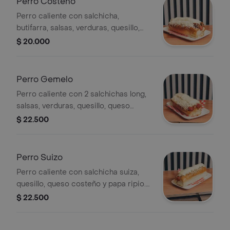
Perro Costeño
Perro caliente con salchicha,
butifarra, salsas, verduras, quesillo,
queso costeño y papa ripio.
$ 20.000
Perro Gemelo
Perro caliente con 2 salchichas long,
salsas, verduras, quesillo, queso
costeño, papa ripio
$ 22.500
Perro Suizo
Perro caliente con salchicha suiza,
quesillo, queso costeño y papa ripio.
Incluye salsas y verduras.
$ 22.500