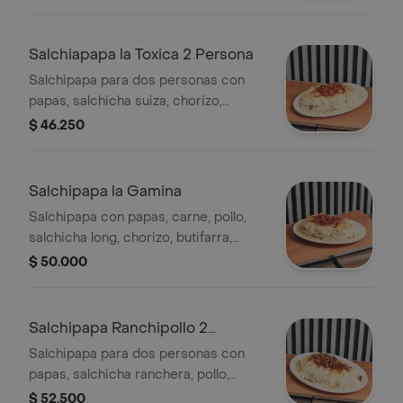
Salchiapapa la Toxica 2 Persona
Salchipapa para dos personas con
papas, salchicha suiza, chorizo,
ranchera, carne y pollo, cubierta con
$ 46.250
queso rallado.
Salchipapa la Gamina
Salchipapa con papas, carne, pollo,
salchicha long, chorizo, butifarra,
salsas, verduras, quesillo, queso
$ 50.000
costeño, papa ripio.
Salchipapa Ranchipollo 2
Persona
Salchipapa para dos personas con
papas, salchicha ranchera, pollo,
queso costeño y papa ripio.
$ 52.500