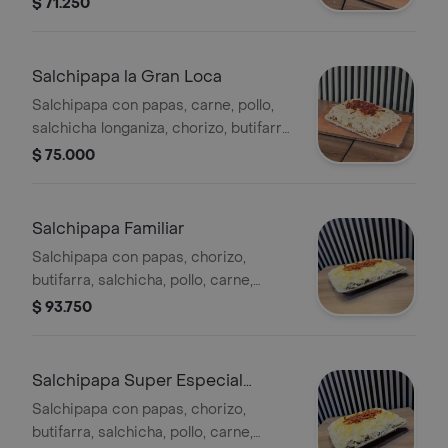
$ 71.250
ripio
Salchipapa la Gran Loca
Salchipapa con papas, carne, pollo,
salchicha longaniza, chorizo, butifarra,
salsas, verduras, quesillo, queso
$ 75.000
costeño y papa ripio.
Salchipapa Familiar
Salchipapa con papas, chorizo,
butifarra, salchicha, pollo, carne,
salsas, verduras, queso costeño, papa
$ 93.750
ripio
Salchipapa Super Especial
Familiar
Salchipapa con papas, chorizo,
butifarra, salchicha, pollo, carne,