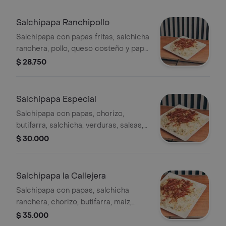
Salchipapa Ranchipollo
Salchipapa con papas fritas, salchicha
ranchera, pollo, queso costeño y papa
ripio.
$ 28.750
Salchipapa Especial
Salchipapa con papas, chorizo,
butifarra, salchicha, verduras, salsas,
carne, pollo y papa ripio
$ 30.000
Salchipapa la Callejera
Salchipapa con papas, salchicha
ranchera, chorizo, butifarra, maiz,
carne, pollo, en trocites, verduras,
$ 35.000
queso costeño y papa ripio