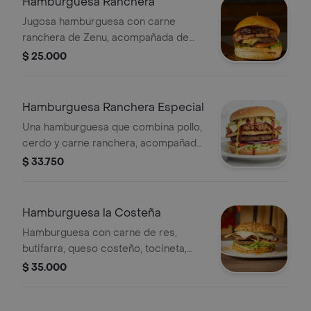
Hamburguesa Ranchera
Jugosa hamburguesa con carne
ranchera de Zenu, acompañada de
jamón, quesillo fundido, frescas
$ 25.000
verduras y una selección de salsas.
Hamburguesa Ranchera Especial
Una hamburguesa que combina pollo,
cerdo y carne ranchera, acompañada
de jamón, quesillo, frescas verduras y
$ 33.750
salsas que realzan su sabor.
Hamburguesa la Costeña
Hamburguesa con carne de res,
butifarra, queso costeño, tocineta,
quesillo.
$ 35.000