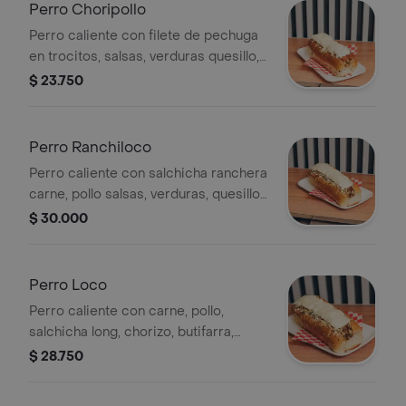
Perro Choripollo
Perro caliente con filete de pechuga
en trocitos, salsas, verduras quesillo,
papa ripio, chorizo, queso costeño
$ 23.750
Perro Ranchiloco
Perro caliente con salchicha ranchera
carne, pollo salsas, verduras, quesillo,
chorizo, butifarra, queso costeño,
$ 30.000
papa ripio
Perro Loco
Perro caliente con carne, pollo,
salchicha long, chorizo, butifarra,
salsas, verduras, quesillo, queso
$ 28.750
costeño, papa ripio