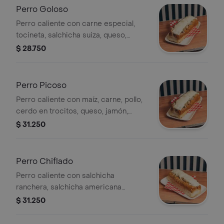
Perro Goloso
Perro caliente con carne especial,
tocineta, salchicha suiza, queso,
verduras, salsas queso costeño, papa
$ 28.750
ripo
Perro Picoso
Perro caliente con maíz, carne, pollo,
cerdo en trocitos, queso, jamón,
quesillo, verduras, salsas, queso
$ 31.250
costeño y papa ripio.
Perro Chiflado
Perro caliente con salchicha
ranchera, salchicha americana
salchicha suiza, salsas, verduras,
$ 31.250
quesillo, queso costeño, papa ripio