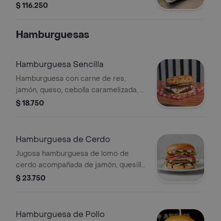
salsas, verduras, queso costeño, papa
$ 116.250
ripio
Hamburguesas
Hamburguesa Sencilla
Hamburguesa con carne de res,
jamón, queso, cebolla caramelizada, y
salsas.
$ 18.750
Hamburguesa de Cerdo
Jugosa hamburguesa de lomo de
cerdo acompañada de jamón, quesillo
fundido, frescas verduras y una
$ 23.750
selección de salsas.
Hamburguesa de Pollo