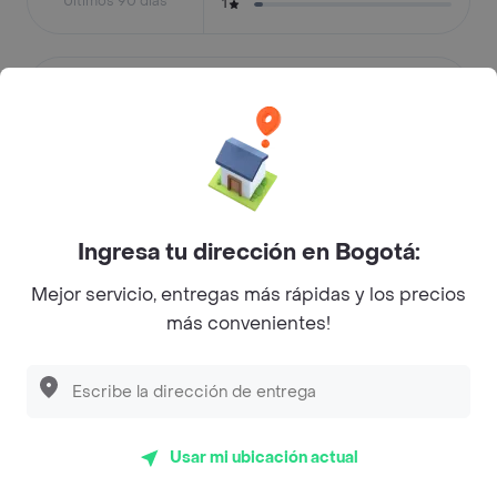
Últimos 90 días
1
Justo lo que pedí
40%
Calidad de la comida
20%
Buena presentación
8%
Tomó en cuenta mis pedidos
4%
Ingresa tu dirección en Bogotá:
Faltaron algunos items
4%
Mejor servicio, entregas más rápidas y los precios
más convenientes!
Faltó un item
4%
Tal como lo pedí
4%
Mejorar la presentación
4%
Usar mi ubicación actual
Otras razones
12%