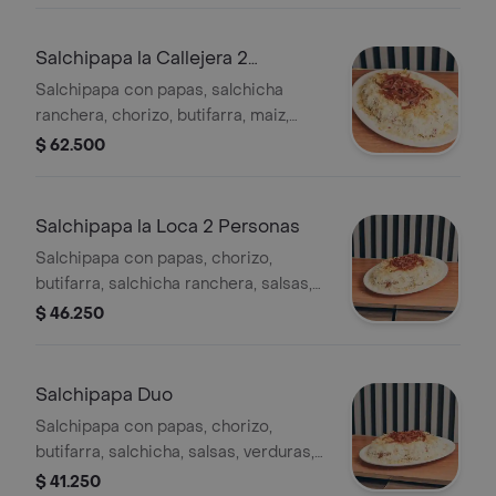
Salchipapa la Callejera 2
Personas
Salchipapa con papas, salchicha
ranchera, chorizo, butifarra, maiz,
carne, pollo en trocitos, venduras,
$ 62.500
queso costeño y papa ripio.
Salchipapa la Loca 2 Personas
Salchipapa con papas, chorizo,
butifarra, salchicha ranchera, salsas,
verduras, queso costeño papa ripio,
$ 46.250
cebolla a la grille, carne y pollo
Salchipapa Duo
Salchipapa con papas, chorizo,
butifarra, salchicha, salsas, verduras,
queso costeño y papa ripio
$ 41.250