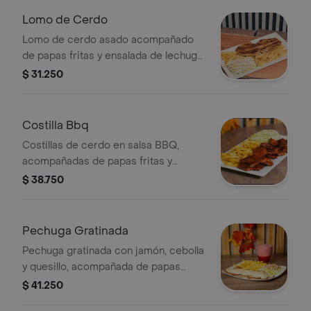
Lomo de Cerdo
Lomo de cerdo asado acompañado
de papas fritas y ensalada de lechuga
con rodajas de tomate y aderezo.
$ 31.250
Costilla Bbq
Costillas de cerdo en salsa BBQ,
acompañadas de papas fritas y
ensalada de repollo.
$ 38.750
Pechuga Gratinada
Pechuga gratinada con jamón, cebolla
y quesillo, acompañada de papas
fritas y ensalada.
$ 41.250