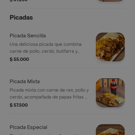
Picadas
Picada Sencilla
Una deliciosa picada que combina
carne de pollo, cerdo, butifarra y
chorizo, ideal para compartir.
$ 55.000
Picada Mixta
Picada mixta con carne de res, pollo y
cerdo, acompañada de papas fritas y
ensalada de lechuga.
$ 57.500
Picada Especial