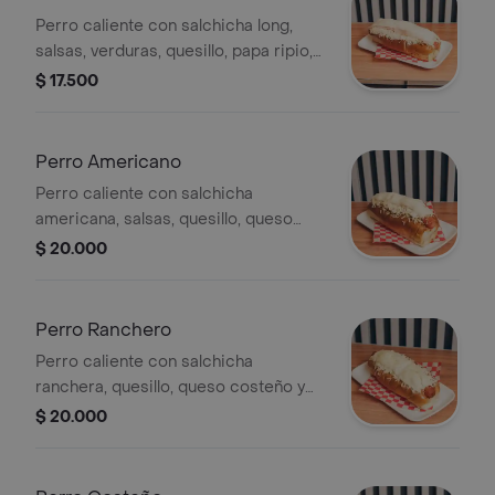
Perro caliente con salchicha long,
salsas, verduras, quesillo, papa ripio,
jamon y queso costeño
$ 17.500
Perro Americano
Perro caliente con salchicha
americana, salsas, quesillo, queso
costeño y papa ripio.
$ 20.000
Perro Ranchero
Perro caliente con salchicha
ranchera, quesillo, queso costeño y
papa ripio.
$ 20.000