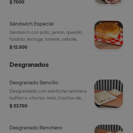
$ 7500
Sándwich Especial
Sándwich con pollo, jamón, quesillo
fundido, lechuga, tomate, cebolla
morada y salsas.
$ 12.500
Desgranados
Desgranado Sencillo
Desgrandado con salchicha ranchera,
butifarra, chorizo, maiz, trocitos de
pollo, queso fundido, papa ripio, papa
$ 33.750
a la francesa, verduras.
Desgranado Ranchero