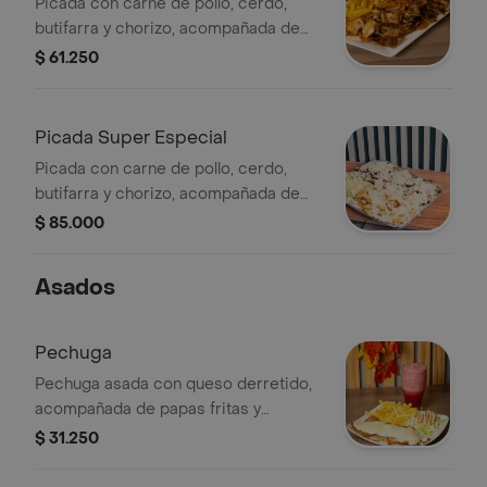
Picada con carne de pollo, cerdo,
butifarra y chorizo, acompañada de
papas fritas y ensalada.
$ 61.250
Picada Super Especial
Picada con carne de pollo, cerdo,
butifarra y chorizo, acompañada de
papas fritas y queso rallado.
$ 85.000
Asados
Pechuga
Pechuga asada con queso derretido,
acompañada de papas fritas y
ensalada de lechuga y tomate.
$ 31.250