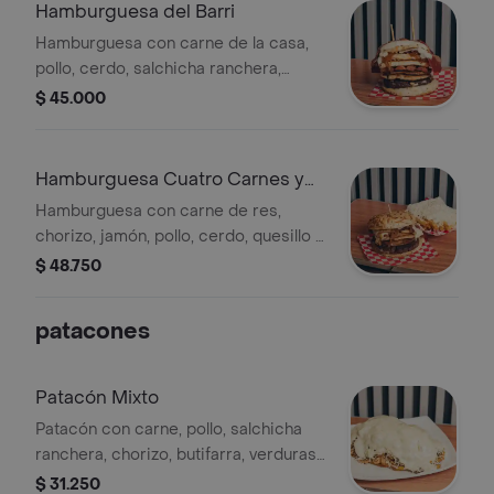
Hamburguesa del Barri
Hamburguesa con carne de la casa,
pollo, cerdo, salchicha ranchera,
huevo, papa ripio, queso, quesillo y
$ 45.000
tocineta.
Hamburguesa Cuatro Carnes y
Papas
Hamburguesa con carne de res,
chorizo, jamón, pollo, cerdo, quesillo y
salsa. Acompañada de papas fritas.
$ 48.750
patacones
Patacón Mixto
Patacón con carne, pollo, salchicha
ranchera, chorizo, butifarra, verduras,
salsas, queso quesillo paparipio
$ 31.250