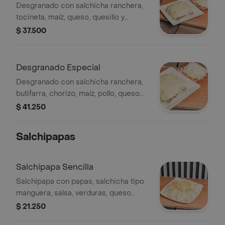
Desgranado con salchicha ranchera,
tocineta, maíz, queso, quesillo y
salsas. Cubierto con una capa de
$ 37.500
queso derretido.
Desgranado Especial
Desgranado con salchicha ranchera,
butifarra, chorizo, maíz, pollo, queso
fundido, papa ripio, papa a la francesa
$ 41.250
y verduras.
Salchipapas
Salchipapa Sencilla
Salchipapa con papas, salchicha tipo
manguera, salsa, verduras, queso
costeño.
$ 21.250