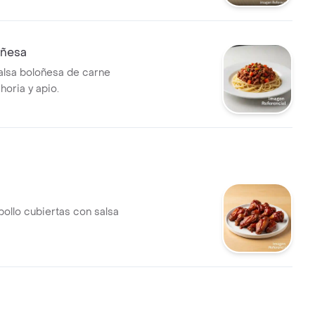
oñesa
alsa boloñesa de carne
horia y apio.
 pollo cubiertas con salsa