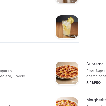
Suprema
pperoni.
Pizza Supre
ediana, Grande o
champiñones
aceitunas n
$ 49.900
Margherit