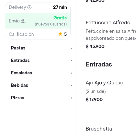
$ 42.900
Delivery
27 min
Gratis
Envío
Fettuccine Alfredo
(nuevos usuarios)
Fettuccine en salsa Alf
Calificación
5
espolvoreado con ques
$ 43.900
Pastas
Entradas
Entradas
Ensaladas
Ajo Ajo y Queso
Bebidas
(2 unisde)
Pizzas
$ 17.900
Bruschetta