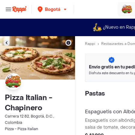
Bogotá
¿Nuevo en Rap
Rappi
Restaurantes a Dom
Envío gratis en tu ped
Disfruta este descuento en tu 
en minutos.
Pastas
Pizza Italian -
Chapinero
Espaguetis con Albó
Carrera 12 82, Bogotá, D.C.,
Espaguetis con albóndi
Colombia
salsa de tomate, decora
Pizza - Pizza Italian