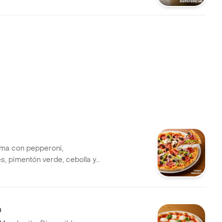
ma con pepperoni,
, pimentón verde, cebolla y
egras.
a