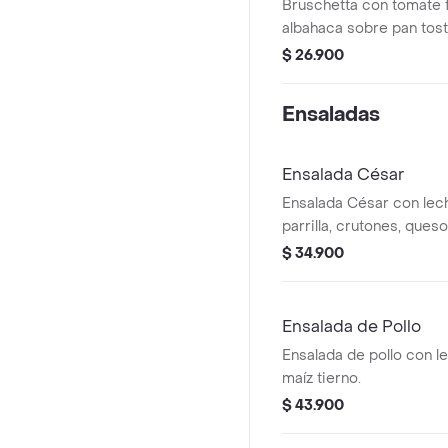
Bruschetta con tomate f
albahaca sobre pan tos
$ 26.900
Ensaladas
Ensalada César
Ensalada César con lechu
parrilla, crutones, que
aderezo César.
$ 34.900
Ensalada de Pollo
Ensalada de pollo con l
maíz tierno.
$ 43.900