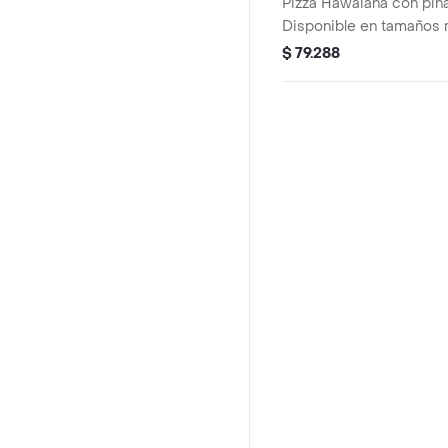
Pizza Hawaiana con piña
Disponible en tamaños 
familiar.
$ 79.288