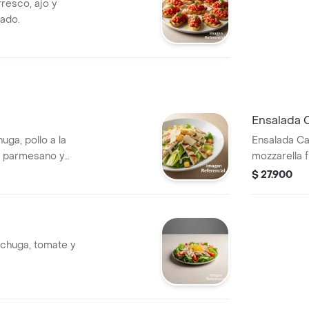
resco, ajo y
tado.
Ensalada 
ga, pollo a la
Ensalada Ca
so parmesano y
mozzarella 
$ 27.900
echuga, tomate y