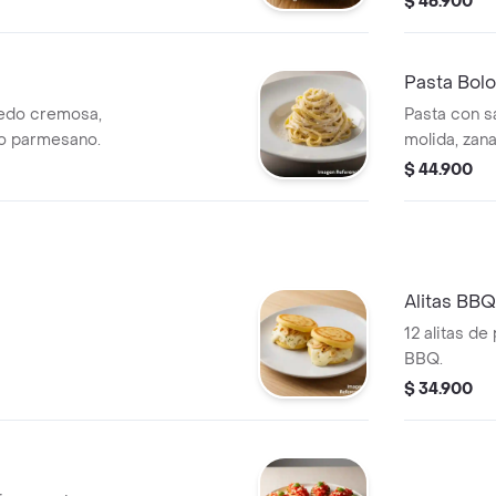
$ 46.900
Pasta Bol
redo cremosa,
Pasta con s
o parmesano.
molida, zana
$ 44.900
Alitas BBQ
12 alitas de
BBQ.
$ 34.900