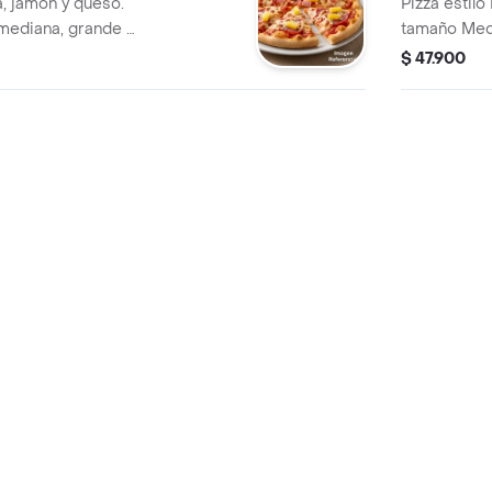
, jamón y queso.
Pizza estilo
mediana, grande o
tamaño Medi
$ 47.900