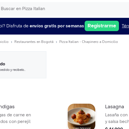
Registrarme
pi?
Disfruta de
envíos gratis por semanas
Tér
icilio
Restaurantes en Bogotá
Pizza Italian - Chapinero a Domicilio
ido
pedido y recíbelo
ndigas
Lasagna
gas de carne en
Lasaña con 
dos con perejil.
y salsa bec