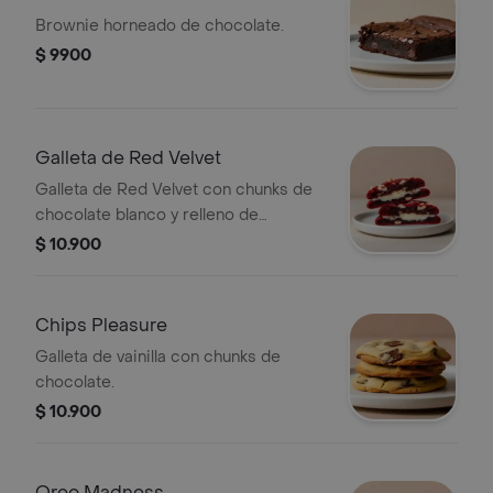
Brownie horneado de chocolate.
$ 9900
Galleta de Red Velvet
Galleta de Red Velvet con chunks de
chocolate blanco y relleno de
Cheesecake.
$ 10.900
Chips Pleasure
Galleta de vainilla con chunks de
chocolate.
$ 10.900
Oreo Madness