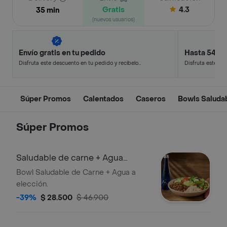
Gratis
4.3
35 min
(nuevos usuarios)
Envío gratis en tu pedido
Hasta 54% 
Disfruta este descuento en tu pedido y recíbelo
Disfruta este de
en minutos.
en minutos.
Súper Promos
Calentados
Caseros
Bowls Saluda
Súper Promos
Saludable de carne + Agua
Manantial
Bowl Saludable de Carne + Agua a
elección.
-39%
$ 28.500
$ 46.900