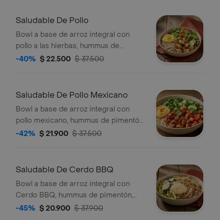
Saludable De Pollo
Bowl a base de arroz integral con
pollo a las hierbas, hummus de
pimentón, pepino, tomate y Lechuga.
-40%
$ 22.500
$ 37.500
Saludable De Pollo Mexicano
Bowl a base de arroz integral con
pollo mexicano, hummus de pimentón,
pepino, tomate y Lechuga. *Producto
-42%
$ 21.900
$ 37.500
Ligeramente Picante.
Saludable De Cerdo BBQ
Bowl a base de arroz integral con
Cerdo BBQ, hummus de pimentón,
pepino, tomate y Lechuga.
-45%
$ 20.900
$ 37.900