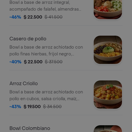
Bowl a base de arroz integral,
acompañado de falafel, almendras
fileteadas, tomate chonto, pepino,
-46%
$ 22.500
$ 41.500
hummus y perejil.
Casero de pollo
Bowl a base de arroz achiotado con
pollo finas hierbas, frijol negro,
guacamole, madurito y un toque de
-40%
$ 22.500
$ 37.500
cilantro.
Arroz Criollo
Bowl a base de arroz achiotado con
pollo en cubos, salsa criolla, maíz,
papa, madurito y un toque de cilantro.
-43%
$ 19.500
$ 34.500
Bowl Colombiano