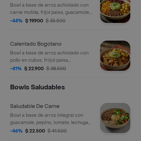
Bowl a base de arroz achiotado con
carne molida, fríjol paisa, guacamole,
papa y un toque de cilantro.
-44%
$ 19.900
$ 35.500
Calentado Bogotano
Bowl a base de arroz achiotado con
pollo en cubos, friijol paisa,
guacamole, papa y cilantro.
-41%
$ 22.900
$ 38.500
Bowls Saludables
Saludable De Carne
Bowl a base de arroz integral con
guacamole, pepino, tomate, lechuga,
carne molida y maíz.
-46%
$ 22.500
$ 41.500