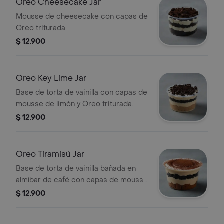
Oreo Cheesecake Jar
Mousse de cheesecake con capas de
Oreo triturada.
$ 12.900
Oreo Key Lime Jar
Base de torta de vainilla con capas de
mousse de limón y Oreo triturada.
$ 12.900
Oreo Tiramisú Jar
Base de torta de vainilla bañada en
almíbar de café con capas de mousse
de tiramisú y Oreo.
$ 12.900