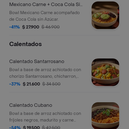
Mexicano Carne + Coca Cola Sin
Azúcar
Bowl Mexicano Carne acompañado
de Coca Cola sin Azúcar.
-41%
$ 27.900
$ 46.900
Calentados
Calentado Santarrosano
Bowl a base de arroz achiotado con
chorizo Santarrosano, chicharron,
salsa verde, agacate, papa, madurito y
-37%
$ 21.600
$ 34.500
un toque de cilantro.
Calentado Cubano
Bowl a base de arroz achiotado con
fríjoles negros, madurito y carne
molida. Recomendado con adición de
-54%
$ 19.500
$ 42.500