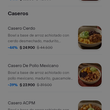
guacamole.
Caseros
Casero Cerdo
Bowl a base de arroz achiotado con
cerdo desmechado, madurito,
guacamole y fríjoles negros.
-44%
$ 24.900
$ 44.500
Casero De Pollo Mexicano
Bowl a base de arroz achiotado con
pollo mexicano, madurito, guacamole
y fríjoles negros. *Producto
-39%
$ 23.900
$ 39.500
Ligeramente Picante.
Casero ACPM