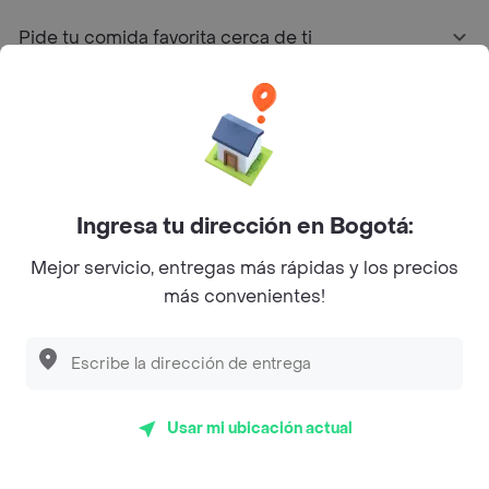
Pide tu comida favorita cerca de ti
Categorías
Únete a Rappi
Ingresa tu dirección en Bogotá:
Sobre Rappi
Mejor servicio, entregas más rápidas y los precios
más convenientes!
Facebook
Twitter
Instagram
©
2026
Rappi Inc. All rights reserved.
Usar mi ubicación actual
Rappi S.A.S. --- NIT 900.843.898-9 --- Calle 63 # 16A-02