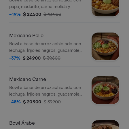
Bowl a base de arroz achiotado con
papa, madurito, carne molida y
guacamole.
-49%
$ 22.500
$ 43.900
Mexicano Pollo
Bowl a base de arroz achiotado con
lechuga, fríjoles negros, guacamole,
pollo a las hierbas y pico de gallo.
-37%
$ 24.900
$ 39.500
Mexicano Carne
Bowl a base de arroz achiotado con
lechuga, fríjoles negros, guacamole,
carne molida y pico de gallo.
-48%
$ 20.900
$ 39.900
Bowl Árabe