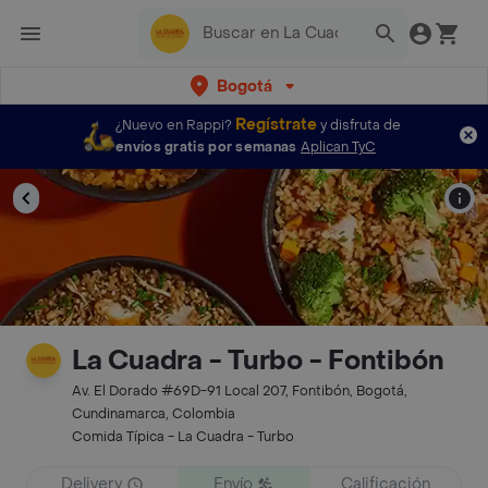
Bogotá
Regístrate
¿Nuevo en Rappi?
y disfruta de
envíos gratis por semanas
Aplican TyC
La Cuadra - Turbo - Fontibón
Av. El Dorado #69D-91 Local 207, Fontibón, Bogotá,
Cundinamarca, Colombia
Comida Típica - La Cuadra - Turbo
Delivery
Envío
Calificación