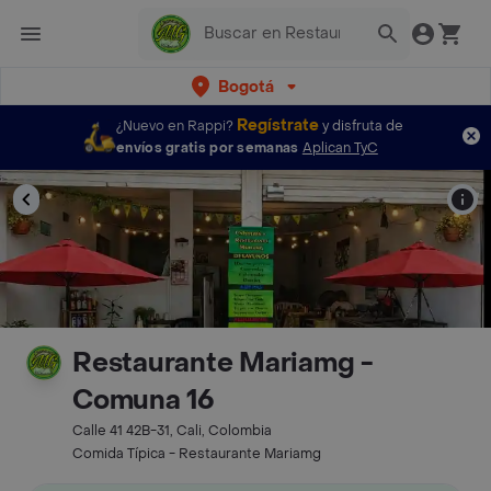
Bogotá
Regístrate
¿Nuevo en Rappi?
y disfruta de
envíos gratis por semanas
Aplican TyC
Restaurante Mariamg -
Comuna 16
Calle 41 42B-31, Cali, Colombia
Comida Típica - Restaurante Mariamg