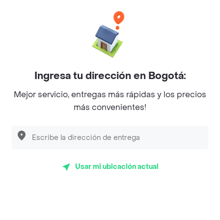
Categorías
Únete a Rappi
Ingresa tu dirección en Bogotá:
Sobre Rappi
Mejor servicio, entregas más rápidas y los precios
más convenientes!
Facebook
Twitter
Instagram
©
2026
Rappi Inc. All rights reserved.
Usar mi ubicación actual
Rappi S.A.S. --- NIT 900.843.898-9 --- Calle 63 # 16A-02
Bogotá D.C. --- notificacionesrappi@rappi.com