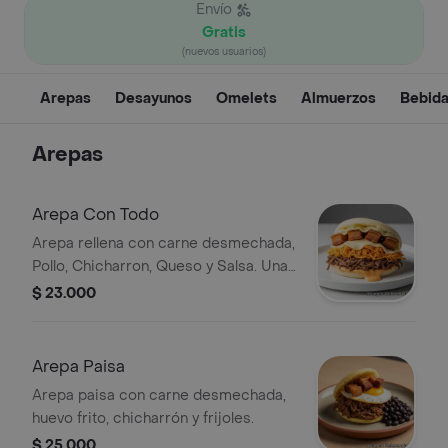
Envío
Gratis
(nuevos usuarios)
Arepas
Desayunos
Omelets
Almuerzos
Bebid
Arepas
Arepa Con Todo
Arepa rellena con carne desmechada,
Pollo, Chicharron, Queso y Salsa. Una
opción completa y sabrosa.
$ 23.000
Arepa Paisa
Arepa paisa con carne desmechada,
huevo frito, chicharrón y frijoles.
$ 25.000