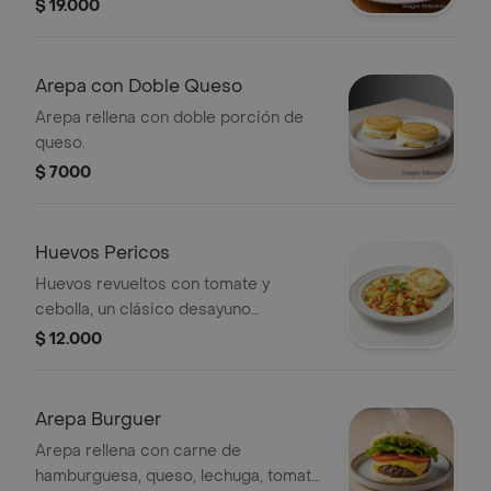
momento.
$ 19.000
Arepa con Doble Queso
Arepa rellena con doble porción de
queso.
$ 7000
Huevos Pericos
Huevos revueltos con tomate y
cebolla, un clásico desayuno
colombiano.
$ 12.000
Arepa Burguer
Arepa rellena con carne de
hamburguesa, queso, lechuga, tomate