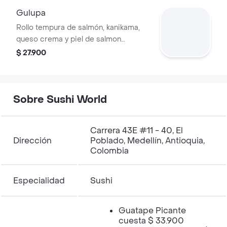
Gulupa
Rollo tempura de salmón, kanikama,
queso crema y piel de salmon
crocante bañado con nuestra exótica
$ 27.900
reducción de gulupa y teriyaki.
Sobre Sushi World
Carrera 43E #11 - 40, El
Dirección
Poblado, Medellín, Antioquia,
Colombia
Especialidad
Sushi
Guatape Picante
cuesta $ 33.900