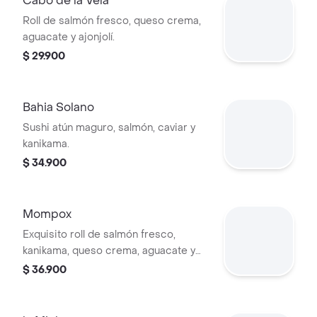
Cabo de la Vela
Roll de salmón fresco, queso crema,
aguacate y ajonjolí.
$ 29.900
Bahia Solano
Sushi atún maguro, salmón, caviar y
kanikama.
$ 34.900
Mompox
Exquisito roll de salmón fresco,
kanikama, queso crema, aguacate y
mango envuelto en un suave papel de
$ 36.900
arroz y bañado con salsa agridulce.