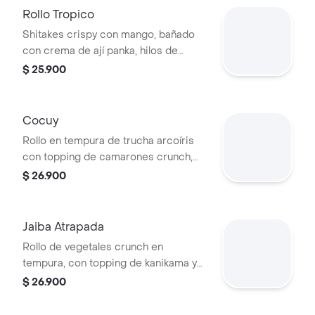
Rollo Tropico
Shitakes crispy con mango, bañado
con crema de ají panka, hilos de
remolacha y crema de marañón.
$ 25.900
Cocuy
Rollo en tempura de trucha arcoíris
con topping de camarones crunch,
tamarindo y quinua pop.
$ 26.900
Jaiba Atrapada
Rollo de vegetales crunch en
tempura, con topping de kanikama y
jaiba en salsa de queso gratinada.
$ 26.900