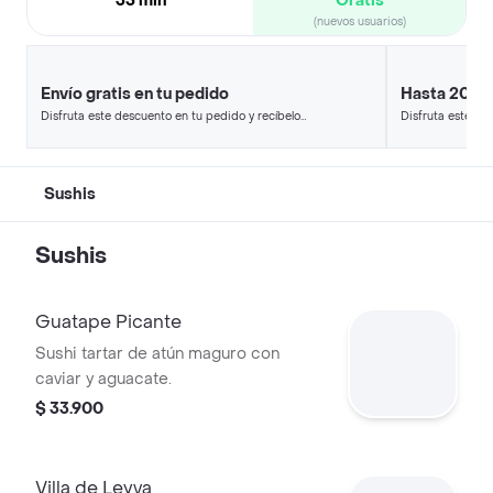
35 min
Gratis
(nuevos usuarios)
Envío gratis en tu pedido
Hasta 20% 
Disfruta este descuento en tu pedido y recíbelo
Disfruta este de
en minutos.
en minutos.
Sushis
Sushis
Guatape Picante
Sushi tartar de atún maguro con
caviar y aguacate.
$ 33.900
Villa de Leyva