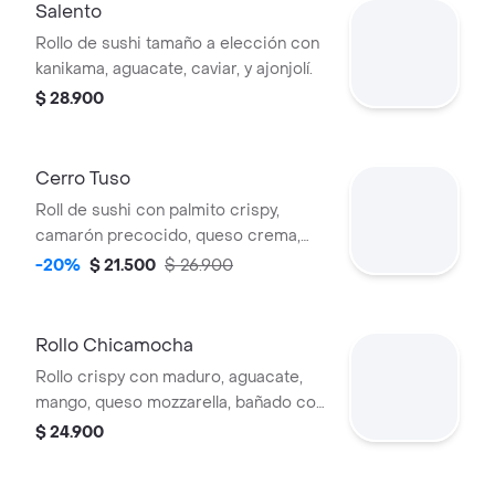
Salento
Rollo de sushi tamaño a elección con
kanikama, aguacate, caviar, y ajonjolí.
$ 28.900
Cerro Tuso
Roll de sushi con palmito crispy,
camarón precocido, queso crema,
guacamole y puerro caramelizado.
-20%
$ 21.500
$ 26.900
Rollo Chicamocha
Rollo crispy con maduro, aguacate,
mango, queso mozzarella, bañado con
una deliciosa miel de jengibre.
$ 24.900