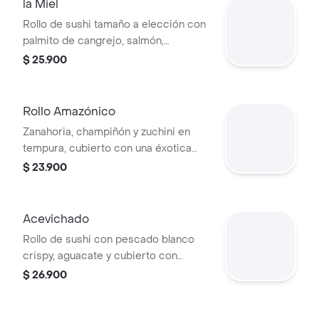
la Miel
Rollo de sushi tamaño a elección con
palmito de cangrejo, salmón,
langostino, queso crema y puerro
$ 25.900
caramelizado.
Rollo Amazónico
Zanahoria, champiñón y zuchini en
tempura, cubierto con una éxotica
veganesa de tucupí amazónico.
$ 23.900
Acevichado
Rollo de sushi con pescado blanco
crispy, aguacate y cubierto con
ceviche de pescado blanco del Huila.
$ 26.900
Incluye jengibre y wasabi. Tamaño a
elección.