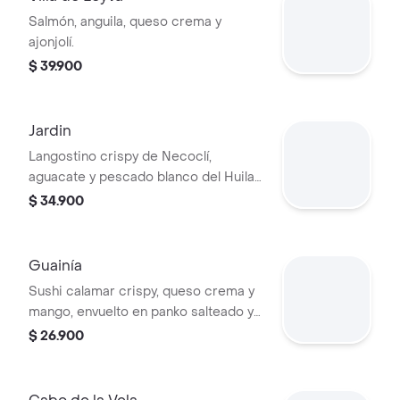
Salmón, anguila, queso crema y
ajonjolí.
$ 39.900
Jardin
Langostino crispy de Necoclí,
aguacate y pescado blanco del Huila
con leche de tigre y togarashi.
$ 34.900
Guainía
Sushi calamar crispy, queso crema y
mango, envuelto en panko salteado y
reducción de maracuyá.
$ 26.900