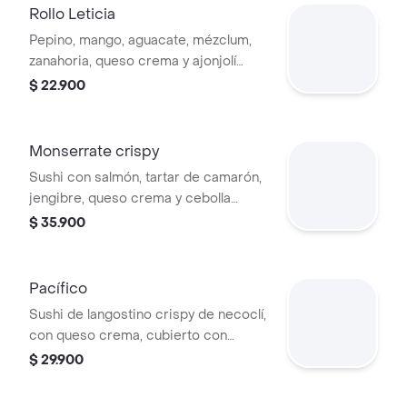
Rollo Leticia
Pepino, mango, aguacate, mézclum,
zanahoria, queso crema y ajonjolí
negro.
$ 22.900
Monserrate crispy
Sushi con salmón, tartar de camarón,
jengibre, queso crema y cebolla
puerro caramelizada.
$ 35.900
Pacífico
Sushi de langostino crispy de necoclí,
con queso crema, cubierto con
delicioso plátano maduro, aguacate y
$ 29.900
ajonjolí.