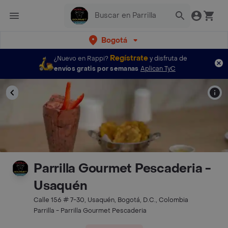
Bogotá
Regístrate
¿Nuevo en Rappi?
y disfruta de
envíos gratis por semanas
Aplican TyC
Parrilla Gourmet Pescaderia -
Usaquén
Calle 156 # 7-30, Usaquén, Bogotá, D.C., Colombia
Parrilla - Parrilla Gourmet Pescaderia