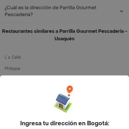
¿Cuál es la dirección de Parrilla Gourmet
Pescaderia?
Restaurantes similares a Parrilla Gourmet Pescaderia -
Usaquén
L´s Café
Philippe
Baskin Robbins
La Cesta
Mercari - Postres
Myriam Camhi Co
Ingresa tu dirección en Bogotá:
Magnifique