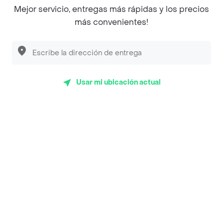
Mejor servicio, entregas más rápidas y los precios
Empanaditas de Pipian - Empanadas
más convenientes!
Desayunadero de la 42
Luisa Postres
Sopitas y Frijoladas
Usar mi ubicación actual
Subway
Top Marcas y Cadenas de Restaurantes
Encuéntranos en estos países
App Store
Google play
AppGallery