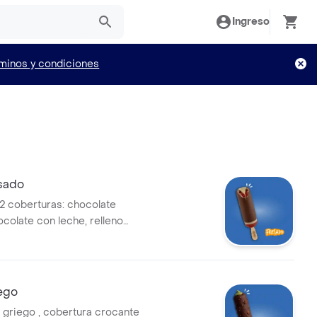
Ingreso
minos y condiciones
esado
 2 coberturas: chocolate
ocolate con leche, relleno
iego
 griego , cobertura crocante