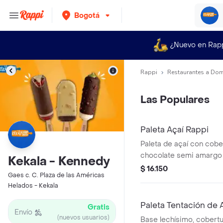
Bogotá
¿Nuevo en Rap
Rappi
Restaurantes a Dom
Las Populares
Paleta Açaí Rappi
Paleta de açaí con cobe
chocolate semi amargo 
Kekala - Kennedy
lechísimo.
$ 16.150
Gaes c. C. Plaza de las Américas
Helados - Kekala
Paleta Tentación de 
Gratis
Envío
(nuevos usuarios)
Base lechísimo, cobert