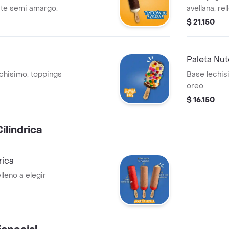
late semi amargo.
avellana, re
$ 21.150
Paleta Nut
echisimo, toppings
Base lechisi
oreo.
$ 16.150
ilindrica
rica
lleno a elegir