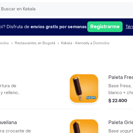
Registrarme
pi?
Disfruta de
envíos gratis por semanas
Tér
icilio
Restaurantes en Bogotá
Kekala - Kennedy a Domicilio
Paleta Fr
rtura de
Base fresa,
y relleno
blanco + ch
lechísimo.
$ 22.400
Avellana
Paleta Gr
ura crocante de
Base yogurt