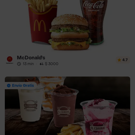
McDonald's
4.7
13 min
·
$ 3000
Envío Gratis