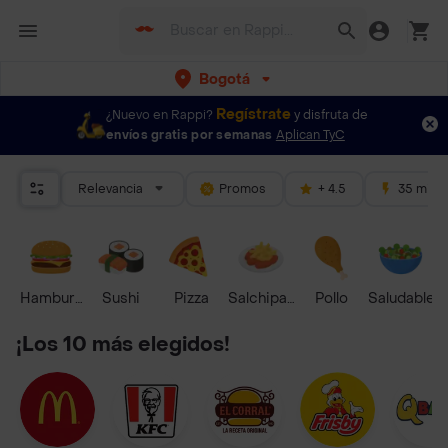
Bogotá
Regístrate
¿Nuevo en Rappi?
y disfruta de
envíos gratis por semanas
Aplican TyC
Relevancia
Promos
+ 4.5
35 mins
Hamburguesa
Sushi
Pizza
Salchipapas
Pollo
Saludable
¡Los 10 más elegidos!