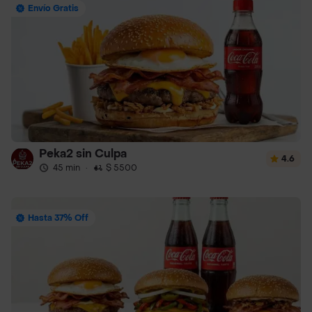
Envío Gratis
Peka2 sin Culpa
4.6
45 min
·
$ 5500
Hasta 37% Off