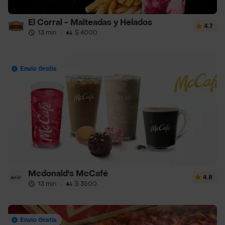
El Corral - Malteadas y Helados
4.7
13 min
·
$ 4000
Envío Gratis
Mcdonald's McCafé
4.8
13 min
·
$ 3500
Envío Gratis