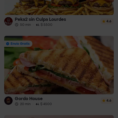
Peka2 sin Culpa Lourdes
4.6
50 min
·
$ 5500
Envío Gratis
Gordo House
4.6
20 min
·
$ 4500