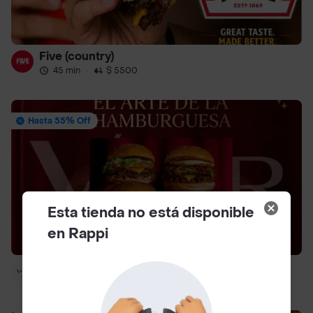
Five (country)
45 min
·
$ 5500
Hasta 55% Off
Esta tienda no está disponible
en Rappi
Vper.
40 min
·
$ 5500