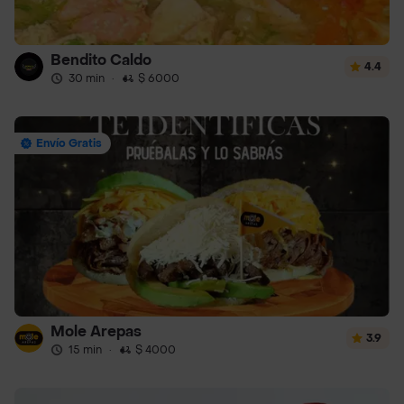
Bendito Caldo
4.4
30 min
·
$ 6000
Envío Gratis
Mole Arepas
3.9
15 min
·
$ 4000