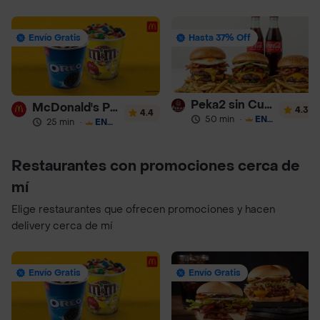
Envío Gratis
Hasta 37% Off
Peka2 sin Culpa Lourdes
McDonald's Postres
4.3
4.4
50 min
·
ENVÍO GRATIS
25 min
·
ENVÍO GRATIS
Restaurantes con promociones cerca de
mí
Elige restaurantes que ofrecen promociones y hacen
delivery cerca de mí
Envío Gratis
Envío Gratis