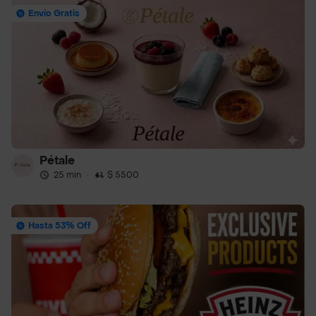
Envío Gratis
Pétale
25 min
·
$ 5500
Hasta 53% Off