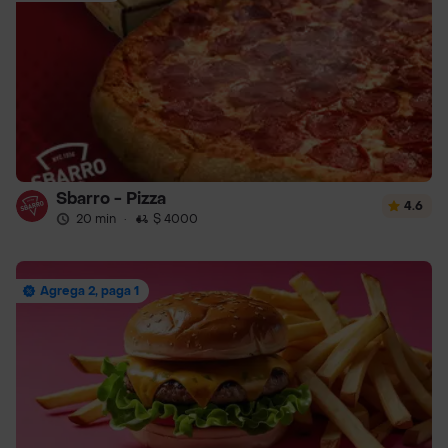
Sbarro - Pizza
4.6
20 min
·
$ 4000
Agrega 2, paga 1