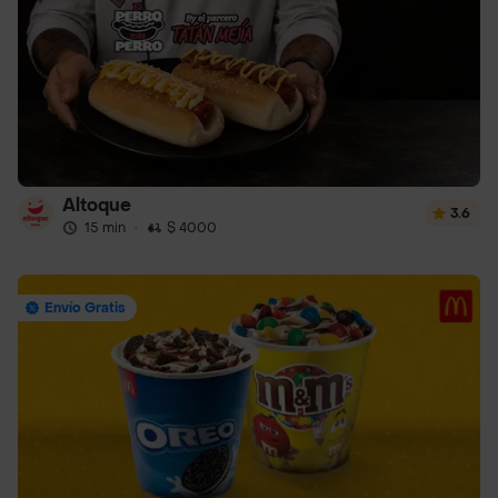
Altoque
3.6
15 min
·
$ 4000
Envío Gratis