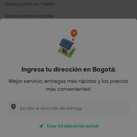
Restaurantes en Pitalito
Restaurantes en Ipiales
Restaurantes en San Andres
Restaurantes cerca de mi para pedir Comida a Domicilio -
Top Marcas y Cadenas de Restaurantes
Ingresa tu dirección en Bogotá:
Encuéntranos en estos países
Mejor servicio, entregas más rápidas y los precios
más convenientes!
App Store
Google play
AppGallery
Usar mi ubicación actual