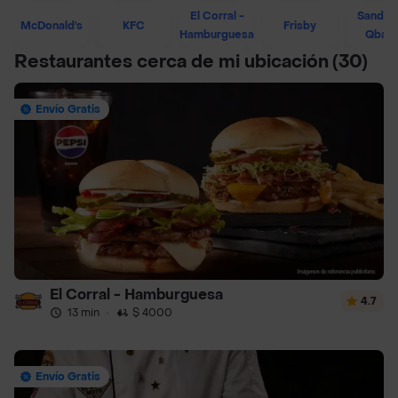
El Corral -
Sandwi
McDonald's
KFC
Frisby
Hamburguesa
Qban
Restaurantes cerca de mi ubicación
(30)
Envío Gratis
El Corral - Hamburguesa
4.7
13 min
·
$ 4000
Envío Gratis