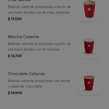
Bebida caliente preparada a partir de
una base láctea con té chai, especias,
sabor de vainilla, endulzado con miel y
$ 17.300
topping de almendra troceada.
Matcha Caliente
Bebida caliente preparada a partir de
una base láctea con té matcha.
$ 16.700
Chocolate Caliente
Bebida caliente preparada con leche
y salsa de chocolate.
$ 14.900