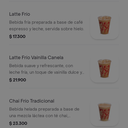
Latte Frío
Bebida fría preparada a base de café
espresso y leche, servida sobre hielo.
$ 17.300
Latte Frío Vainilla Canela
Bebida suave y refrescante, con
leche fría, un toque de vainilla dulce y
un leve sabor especiado de canela,
$ 21.900
combinado con espresso y hielo
Chai Frío Tradicional
Bebida helada preparada a base de
una mezcla láctea con té chai,
especias, leche y miel, servida sobre
$ 23.300