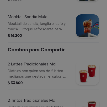
celebrar con energía. Tamaño 12
Onzas.
Mocktail Sandía Mule
Mocktail de sandía, jengibre, café y
tónica. El toque refrescante para
calmar la tensión del partido y gritar
$ 16.200
¡GOL! Sin alcohol. Tamaño 12 Onzas.
Combos para Compartir
2 Lattes Tradicionales Md
Disfruta con quien sea de 2 lattes
medianos que destacan el sabor y
aroma del café Juan Valdez.
$ 33.800
2 Tintos Tradicionales Md