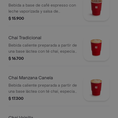
Bebida a base de café espresso con
leche vaporizada y salsa de
chocolate.
$ 15.900
Chai Tradicional
Bebida caliente preparada a partir de
una base láctea con té chai, especias
y endulzado con miel.
$ 16.700
Chai Manzana Canela
Bebida caliente preparada a partir de
una base láctea con té chai, especias,
sabor de manzana-canela y endulzado
$ 17.300
con miel.
Chai Vainilla