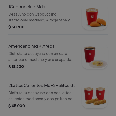
1Cappuccino Md+
1Almojabana+1Pandebono
Desayuno con Cappuccino
Tradicional mediano, Almojábana y
Pandebono. La presentación de la
$ 30.700
bebida puede variar en pedidos a
domicilio.
Americano Md + Arepa
Disfruta tu desayuno con un café
americano mediano y una arepa de
queso.
$ 18.200
2LattesCalientes Md+2Palitos de
Queso
Disfruta tu desayuno con dos lattes
calientes medianos y dos palitos de
queso.
$ 45.000