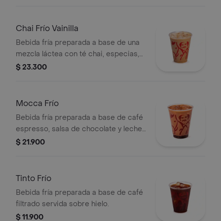
hielo.
Chai Frío Vainilla
Bebida fría preparada a base de una
mezcla láctea con té chai, especias,
leche, miel, vainilla y almendras,
$ 23.300
servida sobre hielo.
Mocca Frío
Bebida fría preparada a base de café
espresso, salsa de chocolate y leche,
servida sobre hielo.
$ 21.900
Tinto Frío
Bebida fría preparada a base de café
filtrado servida sobre hielo.
$ 11.900