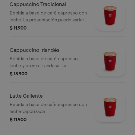
Cappuccino Tradicional
Bebida a base de café espresso con
leche. La presentación puede variar
en pedidos a domicilio de la que se
$ 11.900
prepara al instante en la tienda.
Cappuccino Irlandés
Bebida a base de café espresso,
leche y crema irlandesa. La
presentación para pedidos a
$ 15.900
domicilio puede variar de la que se
prepara en la tienda.
Latte Caliente
Bebida a base de café espresso con
leche vaporizada.
$ 11.900