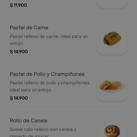
crocante le da una textura exquisita.
$ 11.900
Pastel de Carne
Pastel relleno de carne, ideal para un
antojo.
$ 14.900
Pastel de Pollo y Champiñones
Pastel relleno de pollo y champiñones,
ideal para un antojo.
$ 14.900
Rollo de Canela
Suave rollo relleno con canela y
glasedo de azúcar.