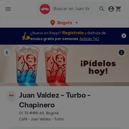
Bogotá
Regístrate
¿Nuevo en Rappi?
y disfruta de
envíos gratis por semanas
Aplican TyC
Juan Valdez - Turbo -
Chapinero
Cl. 73 ##8-60, Bogotá
Café - Juan Valdez - Turbo