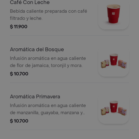
Café Con Leche
Bebida caliente preparada con café
filtrado y leche.
$ 11.900
Aromática del Bosque
Infusión aromática en agua caliente
de flor de jamaica, toronjil y mora.
$ 10.700
Aromática Primavera
Infusión aromática en agua caliente
de manzanilla, guayaba, manzana y
fresa.
$ 10.700