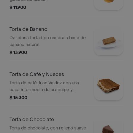
$ 11.900
Torta de Banano
Deliciosa torta tipo casera a base de
banano natural.
$ 13.900
Torta de Café y Nueces
Torta de café Juan Valdez con una
capa intermedia de arequipe y
cobertura de chocolate blanco,
$ 15.300
decorado con mix de nueces.
Torta de Chocolate
Torta de chocolate, con relleno suave