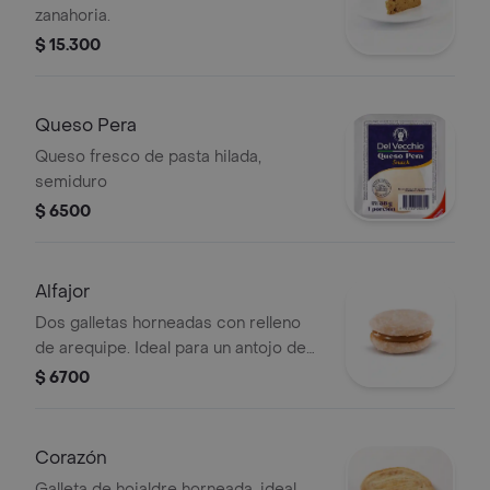
zanahoria.
$ 15.300
Queso Pera
Queso fresco de pasta hilada,
semiduro
$ 6500
Alfajor
Dos galletas horneadas con relleno
de arequipe. Ideal para un antojo de
dulce.
$ 6700
Corazón
Galleta de hojaldre horneada, ideal