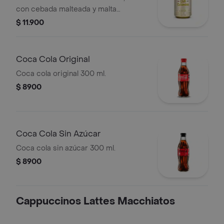
con cebada malteada y malta
caramelo, en presentación de lata por
$ 11.900
330 cc
Coca Cola Original
Coca cola original 300 ml.
$ 8900
Coca Cola Sin Azúcar
Coca cola sin azúcar 300 ml.
$ 8900
Cappuccinos Lattes Macchiatos