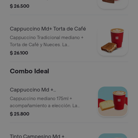
bebida puede variar para pedidos a
$ 26.500
domicilio de la que se prepara en
tienda.
Cappuccino Md+ Torta de Café
Cappuccino Tradicional mediano +
Torta de Café y Nueces. La
presentación de la bebida puede
$ 26.100
variar para pedidos a domicilio de la
que se sirve en la tienda.
Combo Ideal
Cappuccino Md +
Acompañamiento
Cappuccino mediano 175ml +
acompañamiento a elección. La
presentación de la bebida puede
$ 25.800
variar para pedidos a domicilio de la
que se sirve en la tienda.
Tinto Campesino Md +