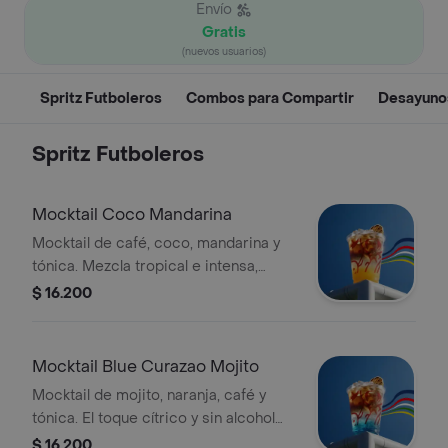
Envío
Gratis
(nuevos usuarios)
Spritz Futboleros
Combos para Compartir
Desayunos
Spritz Futboleros
Mocktail Coco Mandarina
Mocktail de café, coco, mandarina y
tónica. Mezcla tropical e intensa,
perfecta para disfrutar el fútbol con
$ 16.200
frescura y sin alcohol. Tamaño 12
Onzas.
Mocktail Blue Curazao Mojito
Mocktail de mojito, naranja, café y
tónica. El toque cítrico y sin alcohol
para vivir el fútbol con calma y
$ 16.200