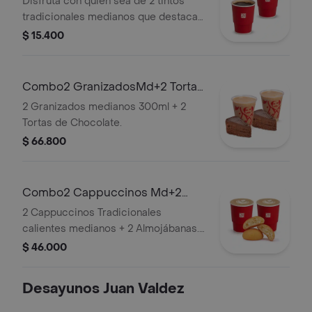
Disfruta con quien sea de 2 tintos
tradicionales medianos que destacan
el sabor y aroma del café Juan Valdez.
$ 15.400
Combo2 GranizadosMd+2 Tortas
Chocolate
2 Granizados medianos 300ml + 2
Tortas de Chocolate.
$ 66.800
Combo2 Cappuccinos Md+2
Almojabanas
2 Cappuccinos Tradicionales
calientes medianos + 2 Almojábanas.
La presentación del capuccino para
$ 46.000
pedidos a domicilio puede variar de
la que se sirve en tienda.
Desayunos Juan Valdez