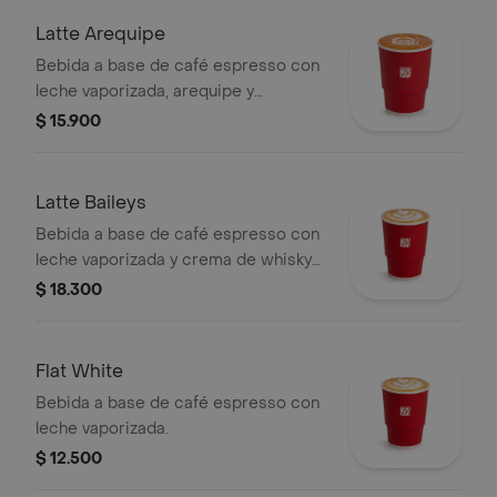
Latte Arequipe
Bebida a base de café espresso con
leche vaporizada, arequipe y
saborizada con caramelo.
$ 15.900
Latte Baileys
Bebida a base de café espresso con
leche vaporizada y crema de whisky
(baileys). este producto contiene licor.
$ 18.300
Flat White
Bebida a base de café espresso con
leche vaporizada.
$ 12.500