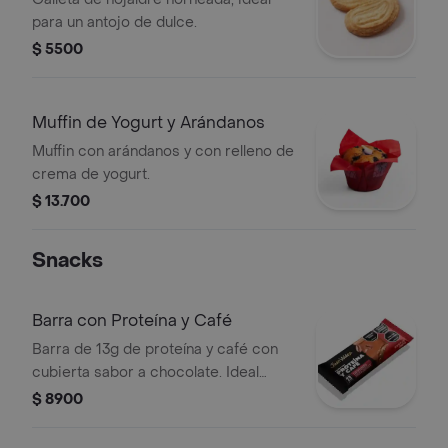
para un antojo de dulce.
$ 5500
Muffin de Yogurt y Arándanos
Muffin con arándanos y con relleno de
crema de yogurt.
$ 13.700
Snacks
Barra con Proteína y Café
Barra de 13g de proteína y café con
cubierta sabor a chocolate. Ideal
post-entrenamiento o para saciar el
$ 8900
hambre. Disfruta el intenso sabor a
café.