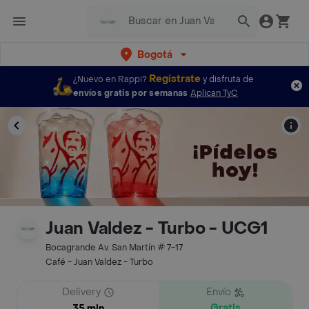
Bogotá
Regístrate
¿Nuevo en Rappi?
y disfruta de
envíos gratis por semanas
Aplican TyC
Juan Valdez - Turbo - UCG1
Bocagrande Av. San Martín # 7-17
Café - Juan Valdez - Turbo
Delivery
Envío
Gratis
35 min