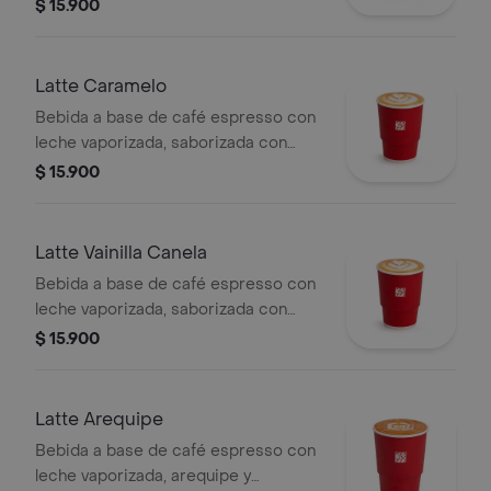
vainilla.
$ 15.900
Latte Caramelo
Bebida a base de café espresso con
leche vaporizada, saborizada con
caramelo.
$ 15.900
Latte Vainilla Canela
Bebida a base de café espresso con
leche vaporizada, saborizada con
vainilla y canela.
$ 15.900
Latte Arequipe
Bebida a base de café espresso con
leche vaporizada, arequipe y