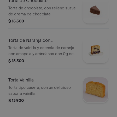
Torta de Chocolate
Torta de chocolate, con relleno suave
de crema de chocolate.
$ 15.500
Torta de Naranja con
Arándanos&Amapola
Torta de vainilla y esencia de naranja
con amapola y arándanos con 0g de
azúcar añadida.
$ 15.300
Torta Vainilla
Torta tipo casera, con un delicioso
sabor a vainilla.
$ 13.900