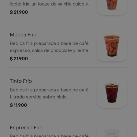
leche fría, un toque de vainilla dulce y
un leve sabor especiado de canela,
$ 21.900
combinado con espresso y hielo
Mocca Frío
Bebida fría preparada a base de café
espresso, salsa de chocolate y leche,
servida sobre hielo.
$ 21.900
Tinto Frío
Bebida fría preparada a base de café
filtrado servida sobre hielo.
$ 11.900
Espresso Frío
Bebida fría preparada a base de café