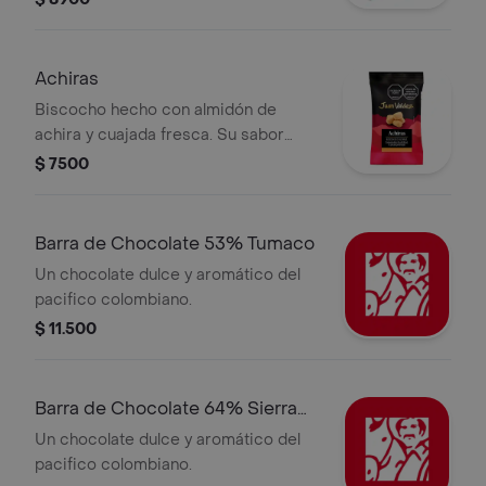
hambre. Disfruta el intenso sabor a
café.
Achiras
Biscocho hecho con almidón de
achira y cuajada fresca. Su sabor
crocante y salado hace que se
$ 7500
convierta en el pasabocas perfecto
de cualquier comida.
Barra de Chocolate 53% Tumaco
Un chocolate dulce y aromático del
pacifico colombiano.
$ 11.500
Barra de Chocolate 64% Sierra
Nevada
Un chocolate dulce y aromático del
pacifico colombiano.