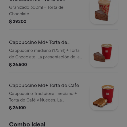
Chocolate
Granizado 300ml + Torta de
Chocolate
$ 29.200
Cappuccino Md+ Torta de
Chocolate
Cappuccino mediano (175ml) + Torta
de Chocolate. La presentación de la
bebida puede variar para pedidos a
$ 26.500
domicilio de la que se prepara en
tienda.
Cappuccino Md+ Torta de Café
Cappuccino Tradicional mediano +
Torta de Café y Nueces. La
presentación de la bebida puede
$ 26.100
variar para pedidos a domicilio de la
que se sirve en la tienda.
Combo Ideal