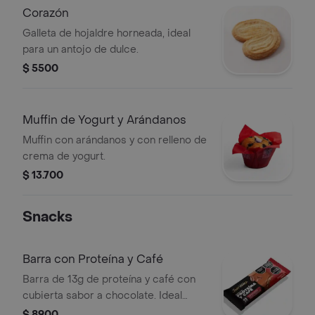
Corazón
Galleta de hojaldre horneada, ideal
para un antojo de dulce.
$ 5500
Muffin de Yogurt y Arándanos
Muffin con arándanos y con relleno de
crema de yogurt.
$ 13.700
Snacks
Barra con Proteína y Café
Barra de 13g de proteína y café con
cubierta sabor a chocolate. Ideal
post-entrenamiento o para saciar el
$ 8900