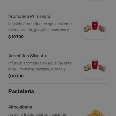
Aromática Primavera
Infusión aromática en agua caliente
de manzanilla, guayaba, manzana y
fresa.
$ 10.700
Aromática Silvestre
Infusión aromática en agua caliente
piña, limonaria, mazana, cidron y
jengibre.
$ 10.700
Pastelería
Almojábana
Amasijo tradicional con base de