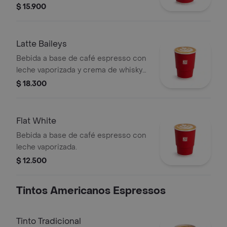
saborizada con caramelo.
$ 15.900
Latte Baileys
Bebida a base de café espresso con
leche vaporizada y crema de whisky
(baileys). este producto contiene licor.
$ 18.300
Flat White
Bebida a base de café espresso con
leche vaporizada.
$ 12.500
Tintos Americanos Espressos
Tinto Tradicional