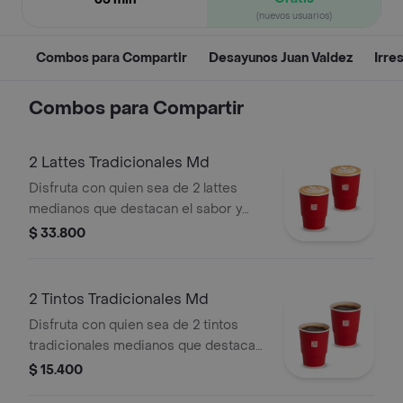
(nuevos usuarios)
Combos para Compartir
Desayunos Juan Valdez
Irre
Combos para Compartir
2 Lattes Tradicionales Md
Disfruta con quien sea de 2 lattes
medianos que destacan el sabor y
aroma del café Juan Valdez.
$ 33.800
2 Tintos Tradicionales Md
Disfruta con quien sea de 2 tintos
tradicionales medianos que destacan
el sabor y aroma del café Juan Valdez.
$ 15.400