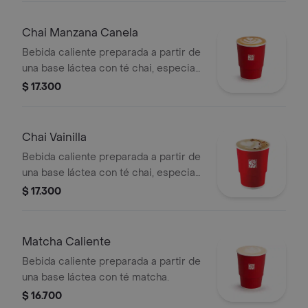
Chai Manzana Canela
Bebida caliente preparada a partir de
una base láctea con té chai, especias,
sabor de manzana-canela y endulzado
$ 17.300
con miel.
Chai Vainilla
Bebida caliente preparada a partir de
una base láctea con té chai, especias,
sabor de vainilla, endulzado con miel y
$ 17.300
topping de almendra troceada.
Matcha Caliente
Bebida caliente preparada a partir de
una base láctea con té matcha.
$ 16.700