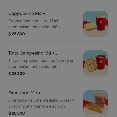
Cappuccino Md +
Acompañamiento
Cappuccino mediano 175ml +
acompañamiento a elección. La
presentación de la bebida puede
$ 25.800
variar para pedidos a domicilio de la
que se sirve en la tienda.
Tinto Campesino Md +
Acompañamiento
Tinto campesino mediano 175ml y un
acompañamiento a elección.
$ 24.800
Granizado Md +
Acompañamiento
Granizado de café mediano 300ml y
un acompañamiento a elección.
$ 28.800