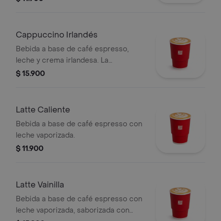
prepara al instante en la tienda.
Cappuccino Irlandés
Bebida a base de café espresso,
leche y crema irlandesa. La
presentación para pedidos a
$ 15.900
domicilio puede variar de la que se
prepara en la tienda.
Latte Caliente
Bebida a base de café espresso con
leche vaporizada.
$ 11.900
Latte Vainilla
Bebida a base de café espresso con
leche vaporizada, saborizada con