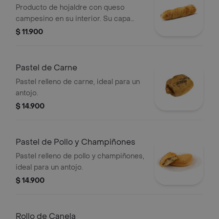
Producto de hojaldre con queso
campesino en su interior. Su capa
crocante le da una textura exquisita.
$ 11.900
Pastel de Carne
Pastel relleno de carne, ideal para un
antojo.
$ 14.900
Pastel de Pollo y Champiñones
Pastel relleno de pollo y champiñones,
ideal para un antojo.
$ 14.900
Rollo de Canela