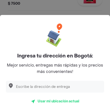
$ 7500
Papas Sabor Limón Pimienta
Papas fritas con sabor a limón y
pimienta
$ 7500
Ingresa tu dirección en Bogotá:
Snacks de Quinua
Mejor servicio, entregas más rápidas y los precios
Snack de quinoa.
más convenientes!
$ 7500
Café Empacado
Usar mi ubicación actual
Edición Especial James