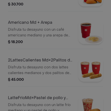
Pandebono. La presentación de la
$ 30.700
bebida puede variar en pedidos a
domicilio.
Americano Md + Arepa
Disfruta tu desayuno con un café
americano mediano y una arepa de
queso.
$ 18.200
2LattesCalientes Md+2Palitos de
Queso
Disfruta tu desayuno con dos lattes
calientes medianos y dos palitos de
queso.
$ 45.000
LatteFrioMd+Pastel de pollo y
champi
Disfruta tu desayuno con un latte frío
mediano y un pastel de pollo y