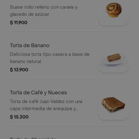
Suave rollo relleno con canela y
glasedo de azúcar.
$ 11.900
Torta de Banano
Deliciosa torta tipo casera a base de
banano natural.
$ 13.900
Torta de Café y Nueces
Torta de café Juan Valdez con una
capa intermedia de arequipe y
cobertura de chocolate blanco,
$ 15.300
decorado con mix de nueces.