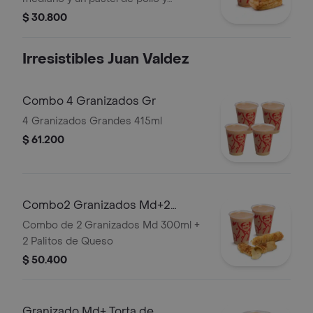
champiñones.
$ 30.800
Irresistibles Juan Valdez
Combo 4 Granizados Gr
4 Granizados Grandes 415ml
$ 61.200
Combo2 Granizados Md+2
Palitosde Queso
Combo de 2 Granizados Md 300ml +
2 Palitos de Queso
$ 50.400
Granizado Md+ Torta de