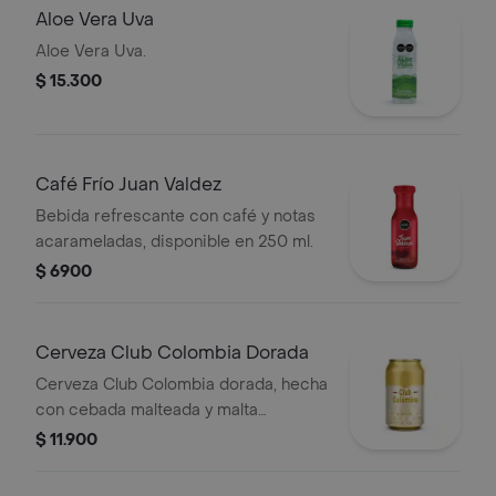
Aloe Vera Uva
Aloe Vera Uva.
$ 15.300
Café Frío Juan Valdez
Bebida refrescante con café y notas
acarameladas, disponible en 250 ml.
$ 6900
Cerveza Club Colombia Dorada
Cerveza Club Colombia dorada, hecha
con cebada malteada y malta
caramelo, en presentación de lata por
$ 11.900
330 cc