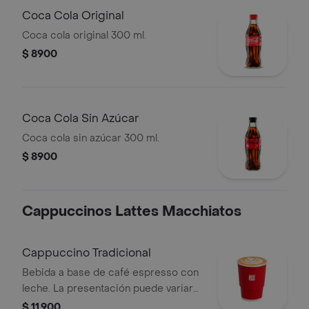
Coca Cola Original
Coca cola original 300 ml.
$ 8900
Coca Cola Sin Azúcar
Coca cola sin azúcar 300 ml.
$ 8900
Cappuccinos Lattes Macchiatos
Cappuccino Tradicional
Bebida a base de café espresso con
leche. La presentación puede variar
en pedidos a domicilio de la que se
$ 11.900