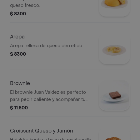
queso fresco.
$ 8300
Arepa
Arepa rellena de queso derretido.
$ 8300
Brownie
El brownie Juan Valdez es perfecto
para pedir caliente y acompañar tu
café favorito.
$ 11.500
Croissant Queso y Jamón
Hojaldre hecho a base de mantequilla,