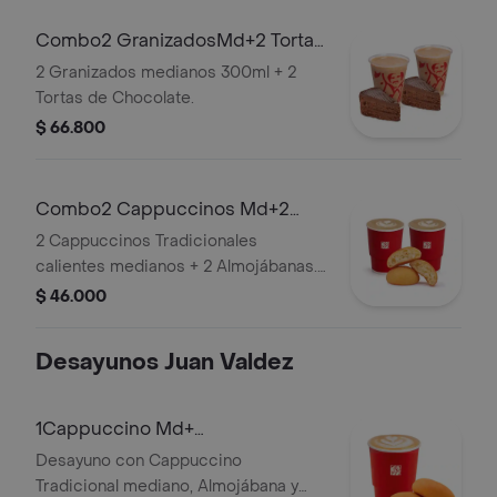
Combo2 GranizadosMd+2 Tortas
Chocolate
2 Granizados medianos 300ml + 2
Tortas de Chocolate.
$ 66.800
Combo2 Cappuccinos Md+2
Almojabanas
2 Cappuccinos Tradicionales
calientes medianos + 2 Almojábanas.
La presentación del capuccino para
$ 46.000
pedidos a domicilio puede variar de
la que se sirve en tienda.
Desayunos Juan Valdez
1Cappuccino Md+
1Almojabana+1Pandebono
Desayuno con Cappuccino
Tradicional mediano, Almojábana y