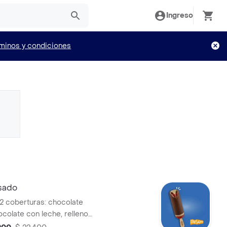
Ingreso
minos y condiciones
esado
 2 coberturas: chocolate
ocolate con leche, relleno