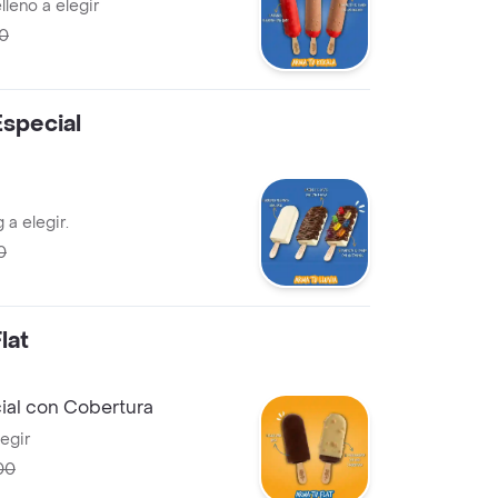
lleno a elegir
00
Especial
 a elegir.
0
lat
ial con Cobertura
egir
00