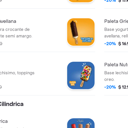
0
-20%
$ 17
Avellana
Paleta Gr
ura crocante de
Base yogurt
late semi amargo.
avellana, re
00
-20%
$ 16
Paleta Nut
echisimo, toppings
Base lechisi
oreo.
0
-20%
$ 12
ilindrica
rica