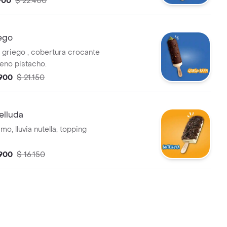
.900
$ 22.400
iego
 griego , cobertura crocante
lleno pistacho.
.900
$ 21.150
elluda
mo, lluvia nutella, topping
.900
$ 16.150