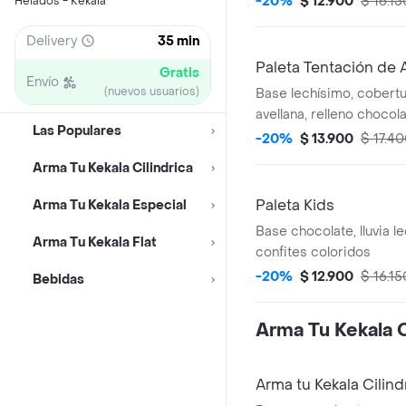
-20%
$ 12.900
$ 16.15
Helados - Kekala
Delivery
35 min
Paleta Tentación de 
Gratis
Envío
(nuevos usuarios)
Base lechísimo, cobert
avellana, relleno choco
Las Populares
-20%
$ 13.900
$ 17.4
Arma Tu Kekala Cilindrica
Paleta Kids
Arma Tu Kekala Especial
Base chocolate, lluvia l
Arma Tu Kekala Flat
confites coloridos
-20%
$ 12.900
$ 16.15
Bebidas
Arma Tu Kekala C
Arma tu Kekala Cilind