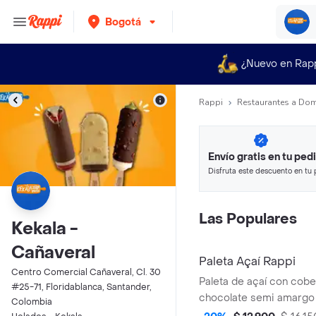
Bogotá
¿Nuevo en Rap
Rappi
Restaurantes a Dom
Envío gratis en tu ped
Disfruta este descuento en tu 
en minutos.
Las Populares
Kekala -
Cañaveral
Paleta Açaí Rappi
Centro Comercial Cañaveral, Cl. 30
Paleta de açaí con cobe
#25-71, Floridablanca, Santander,
chocolate semi amargo 
Colombia
lechísimo.