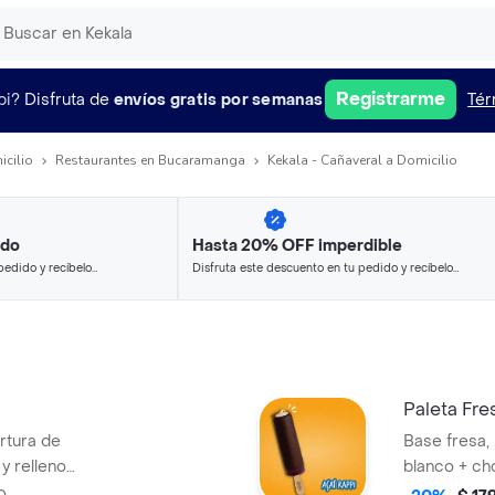
Registrarme
pi?
Disfruta de
envíos gratis por semanas
Tér
icilio
Restaurantes en Bucaramanga
Kekala - Cañaveral a Domicilio
ido
Hasta 20% OFF imperdible
pedido y recíbelo
Disfruta este descuento en tu pedido y recíbelo
en minutos.
Paleta Fr
rtura de
Base fresa,
y relleno
blanco + ch
lechísimo.