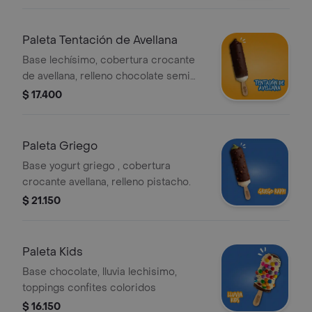
Paleta Tentación de Avellana
Base lechísimo, cobertura crocante
de avellana, relleno chocolate semi
amargo.
$ 17.400
Paleta Griego
Base yogurt griego , cobertura
crocante avellana, relleno pistacho.
$ 21.150
Paleta Kids
Base chocolate, lluvia lechisimo,
toppings confites coloridos
$ 16.150