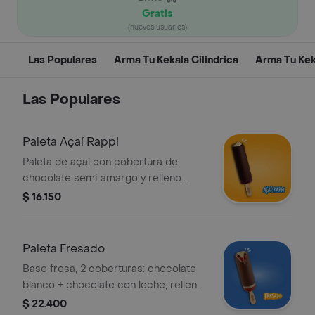
Gratis
(nuevos usuarios)
Las Populares
Arma Tu Kekala Cilindrica
Arma Tu Kek
Las Populares
Paleta Açaí Rappi
Paleta de açaí con cobertura de
chocolate semi amargo y relleno
lechísimo.
$ 16.150
Paleta Fresado
Base fresa, 2 coberturas: chocolate
blanco + chocolate con leche, relleno
lechísimo.
$ 22.400