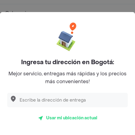
Categorías
Únete a Rappi
Sobre Rappi
Ingresa tu dirección en Bogotá:
Facebook
Twitter
Instagram
Mejor servicio, entregas más rápidas y los precios
más convenientes!
©
2026
Rappi Inc. All rights reserved.
Rappi S.A.S. --- NIT 900.843.898-9 --- Calle 63 # 16A-02
Usar mi ubicación actual
Bogotá D.C. --- notificacionesrappi@rappi.com