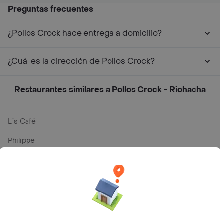
Preguntas frecuentes
¿Pollos Crock hace entrega a domicilio?
¿Cuál es la dirección de Pollos Crock?
Restaurantes similares a Pollos Crock - Riohacha
L´s Café
Philippe
Baskin Robbins
La Cesta
Mercari - Postres
Myriam Camhi Co