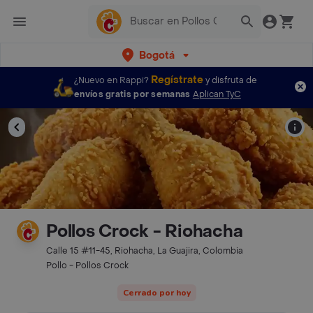
Bogotá
Regístrate
¿Nuevo en Rappi?
y disfruta de
envíos gratis por semanas
Aplican TyC
Pollos Crock - Riohacha
Calle 15 #11-45, Riohacha, La Guajira, Colombia
Pollo - Pollos Crock
Cerrado por hoy