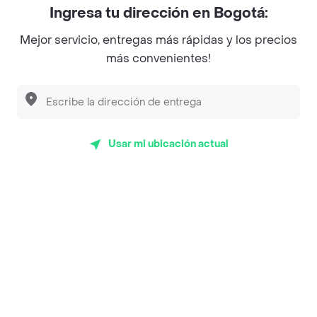
Ingresa tu dirección en Bogotá:
Magnifique
Mejor servicio, entregas más rápidas y los precios
Empanaditas de Pipian - Empanadas
más convenientes!
Desayunadero de la 42
Luisa Postres
Sopitas y Frijoladas
Usar mi ubicación actual
Subway
Top Marcas y Cadenas de Restaurantes
Encuéntranos en estos países