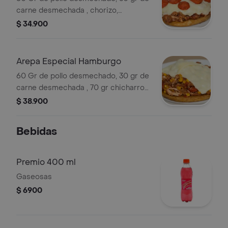
carne desmechada , chorizo,
ensalada de la casa, ripio ,queso,
$ 34.900
hogao y bqq.
Arepa Especial Hamburgo
60 Gr de pollo desmechado, 30 gr de
carne desmechada , 70 gr chicharron,
chorizo, maicitos , ensalada de la
$ 38.900
casa, ripio, queso, hogao y bqq.
Bebidas
Premio 400 ml
Gaseosas
$ 6900