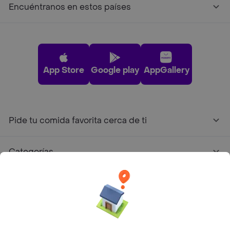
Encuéntranos en estos países
App Store
Google play
AppGallery
Pide tu comida favorita cerca de ti
Categorías
Únete a Rappi
Sobre Rappi