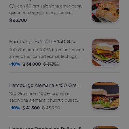
Frappe 12O
C/u con 80 grs salchicha americana,
queso mozzarella, pan artesanal,
ensalada de repollo y zanahoria,
$ 63.700
salsas de la casa +tocineta natural
ahumada + 300 grs papas a la
francesa .
Hamburgo Sencilla + 150 Grs
Papa Fran
100 Grs carne 100% premium, queso
americano, pan artesanal, lechuga,
tomate & salsas de la casa + tocineta
-10%
$ 34.000
$ 37.750
+ 150 grs papas a la francesa .
Hamburgo Alemana + 150 Grs
Papas a la Francesa
150 Grs carne 100% premium,
salchicha alemana, chucrut, queso
americano, pan artesanal, lechuga,
-10%
$ 41.300
$ 45.900
tomate, salsas de la casa + 150 grs
papas a la francesa .