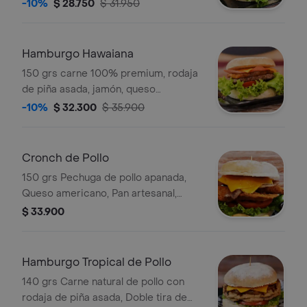
americano, pan artesanal, lechuga,
-10%
$ 28.750
$ 31.950
tomate y salsas de la casa.
Hamburgo Hawaiana
150 grs carne 100% premium, rodaja
de piña asada, jamón, queso
americano, pan artesanal, lechuga,
-10%
$ 32.300
$ 35.900
tomate, salsas de la casa.
Cronch de Pollo
150 grs Pechuga de pollo apanada,
Queso americano, Pan artesanal,
lechuga, tomate, Salsas de la casa
$ 33.900
Hamburgo Tropical de Pollo
140 grs Carne natural de pollo con
rodaja de piña asada, Doble tira de