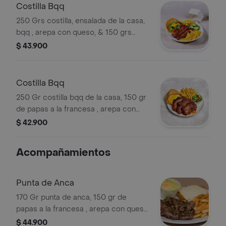
Costilla Bqq
250 Grs costilla, ensalada de la casa,
bqq , arepa con queso, & 150 grs
papas a la francesa.
$ 43.900
Costilla Bqq
250 Gr costilla bqq de la casa, 150 gr
de papas a la francesa , arepa con
queso , ensalada de la casa.
$ 42.900
Acompañamientos
Punta de Anca
170 Gr punta de anca, 150 gr de
papas a la francesa , arepa con queso
, ensalada de la casa.
$ 44.900