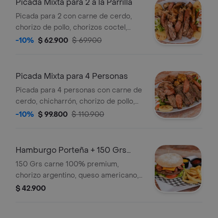
Picada Mixta para 2 a la Parrilla
Picada para 2 con carne de cerdo,
chorizo de pollo, chorizos coctel,
salchicha, maíz, huevitos, salsa BBQ,
-10%
$ 62.900
$ 69.900
arepas y 450 g de papas a la
francesa.
Picada Mixta para 4 Personas
Picada para 4 personas con carne de
cerdo, chicharrón, chorizo de pollo,
chorizos coctel, salchicha, maíz,
-10%
$ 99.800
$ 110.900
queso, salsa BBQ, arepas y 450 g de
papas a la francesa.
Hamburgo Porteña + 150 Grs
Papas a la Francesa
150 Grs carne 100% premium,
chorizo argentino, queso americano,
pan artesanal, lechuga, tomate, salsas
$ 42.900
de la casa + 150 grs papas a la
francesa.