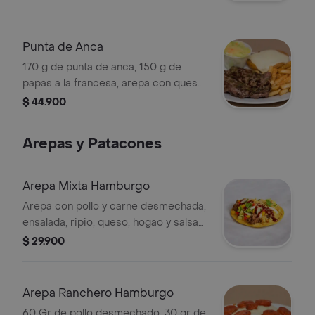
Punta de Anca
170 g de punta de anca, 150 g de
papas a la francesa, arepa con queso
y ensalada de la casa.
$ 44.900
Arepas y Patacones
Arepa Mixta Hamburgo
Arepa con pollo y carne desmechada,
ensalada, ripio, queso, hogao y salsa
BBQ.
$ 29.900
Arepa Ranchero Hamburgo
60 Gr de pollo desmechado, 30 gr de