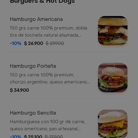
Burguers & Hot Dogs
Hamburgo Americana
150 grs carne 100% premium, doble
tira de tocineta natural ahumada,
queso americano, pan artesanal,
-10%
$ 26.900
$ 29.900
lechuga, tomate, salsas de la casa.
Hamburgo Porteña
150 grs carne 100% premium,
chorizo argentino, queso americano,
pan artesanal, lechuga, tomate, salsas
$ 34.900
de la casa.
Hamburgo Sencilla
Hamburguesa con 100 gr de carne,
queso americano, pan artesanal,
lechuga, tomate y salsas de la casa.
-10%
$ 25.100
$ 27.900