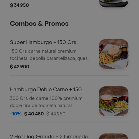
ensalada de la casa y arepa con
$ 34.950
queso.
Combos & Promos
Super Hamburgo + 150 Grs
Papas a la Francesa
150 Grs carne natural premium,
tocineta, cebolla caramelizada, queso
americano, pan artesanal, lechuga,
$ 42.900
tomate, salsas de la casa + 150 grs
papas a la francesa .
Hamburgo Doble Carne + 150
Grs Papas a la Francesa
300 Grs de carne 100% premium,
doble tira de tocineta natural
ahumada, queso americano, pan
-10%
$ 40.450
$ 44.950
artesanal, lechuga, tomate, salsas de
la casa + 150 grs papas a la francesa .
2 Hot Dog Grande + 2 Limonada