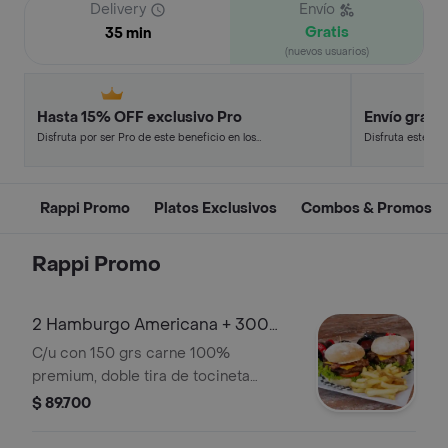
Delivery
Envío
Gratis
35 min
(nuevos usuarios)
Hasta 15% OFF exclusivo Pro
Envío gratis
Disfruta por ser Pro de este beneficio en los
Disfruta este de
restaurantes y tiendas más top.
en minutos.
Rappi Promo
Platos Exclusivos
Combos & Promos
Rappi Promo
2 Hamburgo Americana + 300
Grs Papas a la Francesa
C/u con 150 grs carne 100%
premium, doble tira de tocineta
natural ahumada, queso , pan
$ 89.700
artesanal, lechuga, tomate, salsas de
la casa + 300 grs papas a la francesa.