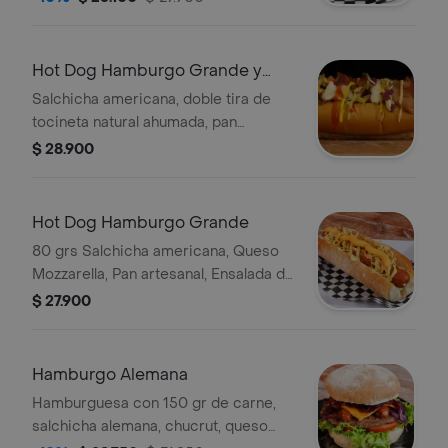
Hot Dog Hamburgo Grande y
Tocineta
Salchicha americana, doble tira de
tocineta natural ahumada, pan
artesanal, doble queso mozzarella,
$ 28.900
ensalada de repollo y salsas de la
casa.
Hot Dog Hamburgo Grande
80 grs Salchicha americana, Queso
Mozzarella, Pan artesanal, Ensalada de
repollo y zanahoria, Salsas de la casa
$ 27.900
Hamburgo Alemana
Hamburguesa con 150 gr de carne,
salchicha alemana, chucrut, queso