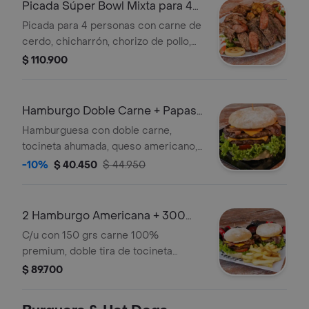
Picada Súper Bowl Mixta para 4
Personas
Picada para 4 personas con carne de
cerdo, chicharrón, chorizo de pollo,
chorizos coctel, salchicha, maíz,
$ 110.900
queso, salsa BBQ, arepas y 450 g de
papas a la francesa.
Hamburgo Doble Carne + Papas
Americanas
Hamburguesa con doble carne,
tocineta ahumada, queso americano,
lechuga, tomate y salsas de la casa en
-10%
$ 40.450
$ 44.950
pan artesanal. Acompañada de papas
americanas.
2 Hamburgo Americana + 300
Grs Papas a la Francesa
C/u con 150 grs carne 100%
premium, doble tira de tocineta
natural ahumada, queso , pan
$ 89.700
artesanal, lechuga, tomate, salsas de
la casa + 300 grs papas a la francesa.