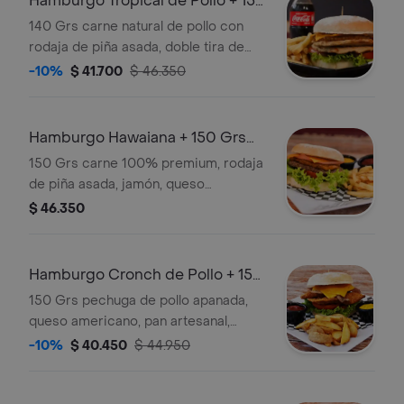
Hamburgo Tropical de Pollo + 150
Grs Papa Fran
140 Grs carne natural de pollo con
rodaja de piña asada, doble tira de
tocineta natural ahumada, queso
-10%
$ 41.700
$ 46.350
americano, pan artesanal, lechuga,
tomate, salsas de la casa + 150 grs
papas a la francesa.
Hamburgo Hawaiana + 150 Grs
Papas a la Francesa
150 Grs carne 100% premium, rodaja
de piña asada, jamón, queso
americano, pan artesanal, lechuga,
$ 46.350
tomate, salsas de la casa + 150 grs
papas a la francesa.
Hamburgo Cronch de Pollo + 150
Grs Papa Fran
150 Grs pechuga de pollo apanada,
queso americano, pan artesanal,
lechuga, tomate, salsas de la casa +
-10%
$ 40.450
$ 44.950
150 grs papa francesa.