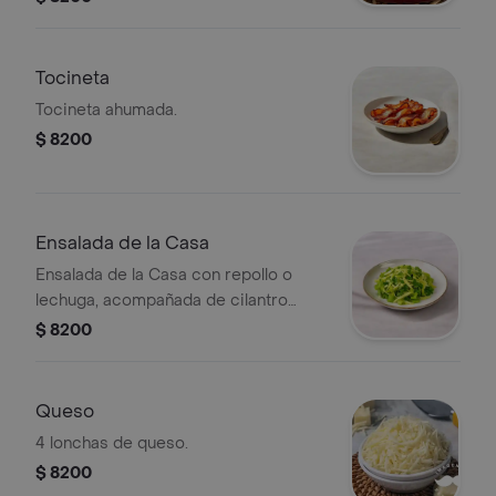
Tocineta
Tocineta ahumada.
$ 8200
Ensalada de la Casa
Ensalada de la Casa con repollo o
lechuga, acompañada de cilantro
fresco y tiras de mango.
$ 8200
Queso
4 lonchas de queso.
$ 8200