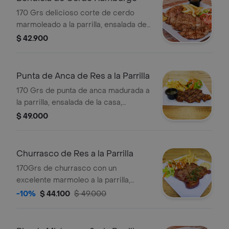
170 Grs delicioso corte de cerdo
marmoleado a la parrilla, ensalada de
la casa, chimichurri, arepa con queso,
$ 42.900
& 150 grs papas a la francesa.
Punta de Anca de Res a la Parrilla
170 Grs de punta de anca madurada a
la parrilla, ensalada de la casa,
chimichurri, arepa con queso, & 150
$ 49.000
grs papas a la francesa.
Churrasco de Res a la Parrilla
170Grs de churrasco con un
excelente marmoleo a la parrilla,
ensalada de la casa, chimichurri,
-10%
$ 44.100
$ 49.000
arepa con queso, & 150 grs papas a la
francesa.