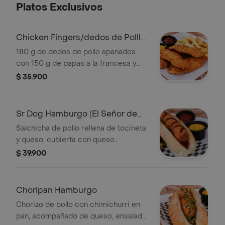
Platos Exclusivos
Chicken Fingers/dedos de Polllo
Apanados
180 g de dedos de pollo apanados
con 150 g de papas a la francesa y
bebida. Incluye salsas.
$ 35.900
Sr Dog Hamburgo (El Señor de
los Perros)
Salchicha de pollo rellena de tocineta
y queso, cubierta con queso
mozzarella y ensalada de repollo y
$ 39.900
zanahoria. Incluye salsas de la casa.
Choripan Hamburgo
Chorizo de pollo con chimichurri en
pan, acompañado de queso, ensalada,