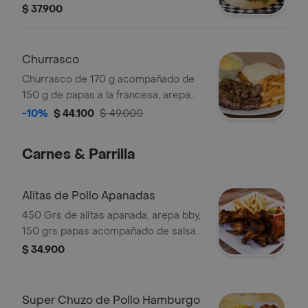
tocineta natural ahumada, Queso
$ 37.900
americano, Pan artesanal, lechuga,
tomate, Salsas de la casa
Churrasco
Churrasco de 170 g acompañado de
150 g de papas a la francesa, arepa
con queso y ensalada de la casa.
-10%
$ 44.100
$ 49.000
Carnes & Parrilla
Alitas de Pollo Apanadas
450 Grs de alitas apanada, arepa bby,
150 grs papas acompañado de salsa
bbq o miel mostaza+ bebida 400ml.
$ 34.900
Super Chuzo de Pollo Hamburgo