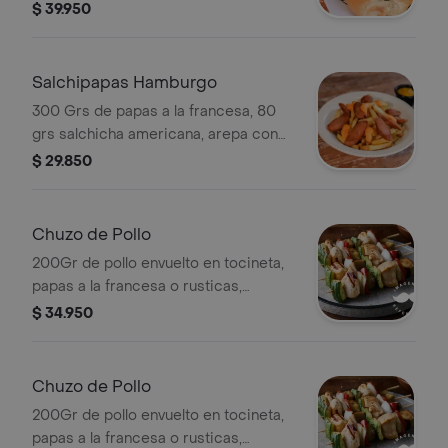
tocineta, ripio y salsas.
$ 39.950
Salchipapas Hamburgo
300 Grs de papas a la francesa, 80
grs salchicha americana, arepa con
queso , tocineta, ensalada, huevos de
$ 29.850
codorniz, salsas de la casa .
Chuzo de Pollo
200Gr de pollo envuelto en tocineta,
papas a la francesa o rusticas,
ensalada de la casa y arepa con
$ 34.950
queso.
Chuzo de Pollo
200Gr de pollo envuelto en tocineta,
papas a la francesa o rusticas,