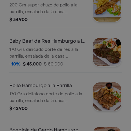
200 Grs super chuzo de pollo a la
parrilla, ensalada de la casa,
chimichurri o bqq, arepa con queso ,
$ 34.900
& 150 grs papas a la francesa.
Baby Beef de Res Hamburgo a la
Parrilla
170 Grs delicado corte de res a la
parrilla, ensalada de la casa,
chimichurri, arepa con queso, & 150
-10%
$ 45.000
$ 50.000
grs papas a la francesa.
Pollo Hamburgo a la Parrilla
170 Grs delicioso corte de pollo a la
parrilla, ensalada de la casa,
chimichurri o bqq, arepa con queso,
$ 42.900
& 150 grs papas a la francesa.
Bondiola de Cerdo Hamburgo