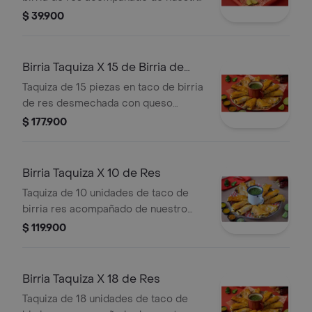
tradicional consomé de birria.
$ 39.900
Birria Taquiza X 15 de Birria de
Res
Taquiza de 15 piezas en taco de birria
de res desmechada con queso
mozarella y pico de gallo. humedecido
$ 177.900
en caldo de birria a la plancha.
servido con consomé.
Birria Taquiza X 10 de Res
Taquiza de 10 unidades de taco de
birria res acompañado de nuestro
tradicional consomé de birria.
$ 119.900
Birria Taquiza X 18 de Res
Taquiza de 18 unidades de taco de