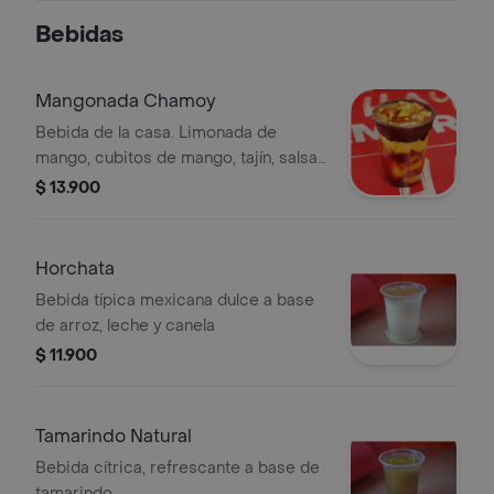
Bebidas
Mangonada Chamoy
Bebida de la casa. Limonada de
mango, cubitos de mango, tajín, salsa
chamoy artesanal
$ 13.900
Horchata
Bebida típica mexicana dulce a base
de arroz, leche y canela
$ 11.900
Tamarindo Natural
Bebida cítrica, refrescante a base de
tamarindo