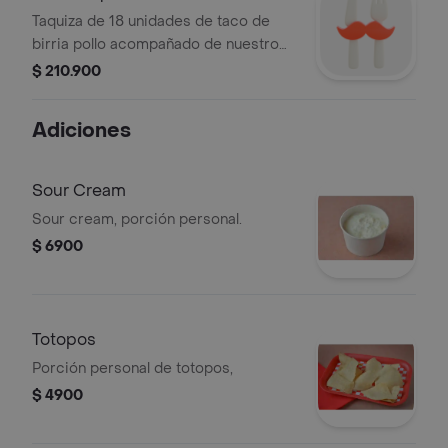
Taquiza de 18 unidades de taco de
birria pollo acompañado de nuestro
tradicional consomé de birria.
$ 210.900
Adiciones
Sour Cream
Sour cream, porción personal.
$ 6900
Totopos
Porción personal de totopos,
$ 4900