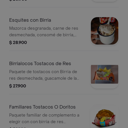
Esquites con Birria
Mazorca desgranada, carne de res
desmechada, consomé de birria,
queso salado, mayonesa y pico de
$ 28.900
gallo
Birrialocos Tostacos de Res
Paquete de tostacos con Birria de
res desmechada, guacamole de la
casa, sour cream, pico de gallo y
$ 27.900
consomé de birria.
Familiares Tostacos O Doritos
Paquete familiar de complemento a
elegir con con birria de res