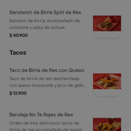
Sandwich de Birria Split de Res
Sandwin de birria, acompañado de
consomé y salsa de uchuva
$ 40.900
Tacos
Taco de Birria de Res con Queso
Taco de birria de res desmechada
con queso mozzarella y pico de gallo.
humedecido en caldo de birria a la
$ 12.900
plancha
Bandeja No Te Rajes de Res
Orden de tres deliciosos tacos de
birria de res acompañado de nuestro