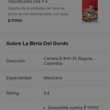
Taquiza para Dos X 6
Taquiza de 6 unidades de taco de
birria de res desmechada con queso
mozzarella y pico de gallo.
$ 71.900
humedecido en caldo de birria a la
plancha. servido con consomé.
Sobre La Birria Del Gordo
Carrera 8 #41-31, Bogotá,
Dirección
Colombia
Especialidad
Mexicana
Rating
3.4
Quesadilla cuesta $ 11.900