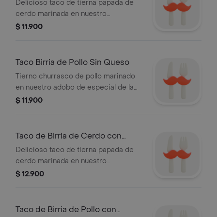
Delicioso taco de tierna papada de
cerdo marinada en nuestro
tradicional adobo de birria. servido
$ 11.900
sobre tortilla 100 de maíz, trocitos de
piña, fresco pico de gallo y un toque
de nuestra salsa taquera especial.
Taco Birria de Pollo Sin Queso
Tierno churrasco de pollo marinado
en nuestro adobo de especial de la
casa, servido sobre tortilla 100 de
$ 11.900
maíz, el toque fresco de nuestro pico
de gallo.
Taco de Birria de Cerdo con
Queso
Delicioso taco de tierna papada de
cerdo marinada en nuestro
tradicional adobo de birria. servido
$ 12.900
sobre tortilla 100 de maíz con queso
mozzarella fundido, trocitos de piña,
fresco pico de gallo y un toque de
Taco de Birria de Pollo con
nuestra salsa taquera especial.