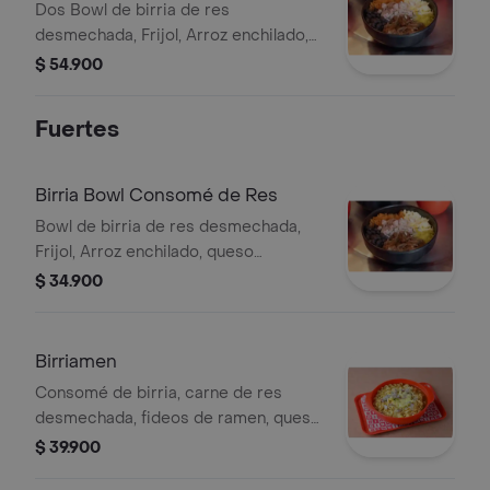
Dos Bowl de birria de res
desmechada, Frijol, Arroz enchilado,
queso mozzarella, y guacamole de la
$ 54.900
casa. Servido con pocillo de
consomé de birria
Fuertes
Birria Bowl Consomé de Res
Bowl de birria de res desmechada,
Frijol, Arroz enchilado, queso
mozzarella, y guacamole de la casa.
$ 34.900
Servido con pocillo de consomé de
birria
Birriamen
Consomé de birria, carne de res
desmechada, fideos de ramen, queso
mozzarella, y pico de gallo.
$ 39.900