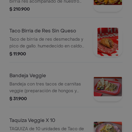
birria res acompañado de nuestro
tradicional consomé de birria.
$ 210.900
Taco Birria de Res Sin Queso
Taco de birria de res desmechada y
pico de gallo. humedecido en caldo
de birria a la plancha
$ 11.900
Bandeja Veggie
Bandeja con tres tacos de carnitas
veggie (preparación de hongos y
vegetales salteados), queso
$ 31.900
mozzarella opcional, y pico de gallo.
Taquiza Veggie X 10
TAQUIZA de 10 unidades de Taco de