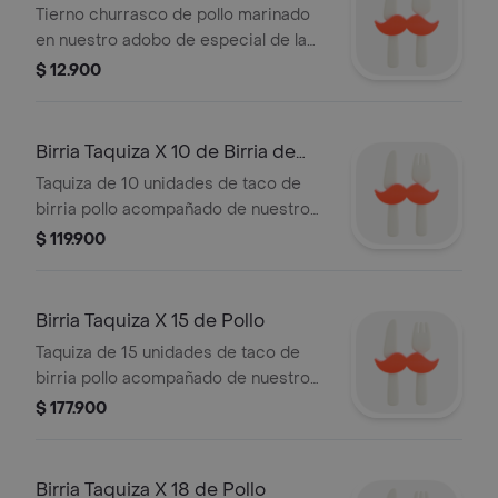
Queso
Tierno churrasco de pollo marinado
en nuestro adobo de especial de la
casa, servido sobre tortilla 100 de
$ 12.900
maíz con queso mozzarella fundido y
el toque fresco de nuestro pico de
gallo.
Birria Taquiza X 10 de Birria de
Pollo
Taquiza de 10 unidades de taco de
birria pollo acompañado de nuestro
tradicional consomé de birria.
$ 119.900
Birria Taquiza X 15 de Pollo
Taquiza de 15 unidades de taco de
birria pollo acompañado de nuestro
tradicional consomé de birria.
$ 177.900
Birria Taquiza X 18 de Pollo