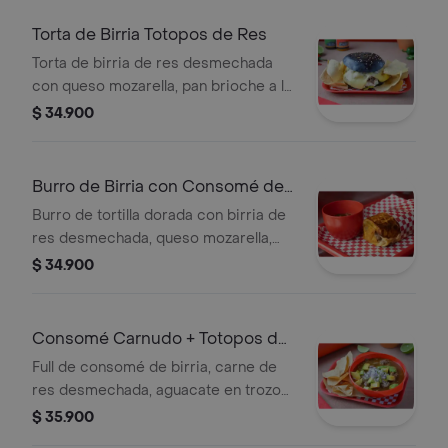
Torta de Birria Totopos de Res
Torta de birria de res desmechada
con queso mozarella, pan brioche a la
plancha, guacamole de la casa, sour
$ 34.900
cream, y pico de gallo totopos.
Burro de Birria con Consomé de
Res
Burro de tortilla dorada con birria de
res desmechada, queso mozarella,
frijol, arroz enchilado, guacamole de
$ 34.900
la casa, pico de gallo y pocillo de
consomé de birria.
Consomé Carnudo + Totopos de
Res
Full de consomé de birria, carne de
res desmechada, aguacate en trozos
y pico de gallo. Servido con totopos
$ 35.900
de maíz