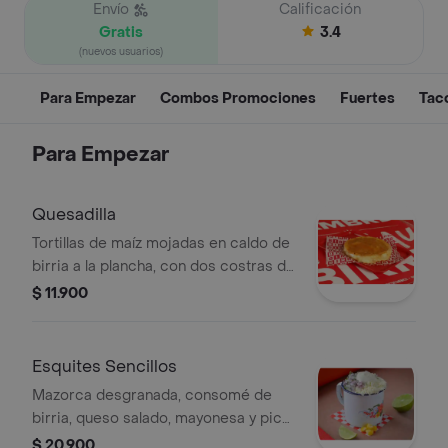
Envío
Calificación
Gratis
3.4
(nuevos usuarios)
Para Empezar
Combos Promociones
Fuertes
Tac
Para Empezar
Quesadilla
Tortillas de maíz mojadas en caldo de
birria a la plancha, con dos costras de
queso mozarella
$ 11.900
Esquites Sencillos
Mazorca desgranada, consomé de
birria, queso salado, mayonesa y pico
de gallo
$ 20.900