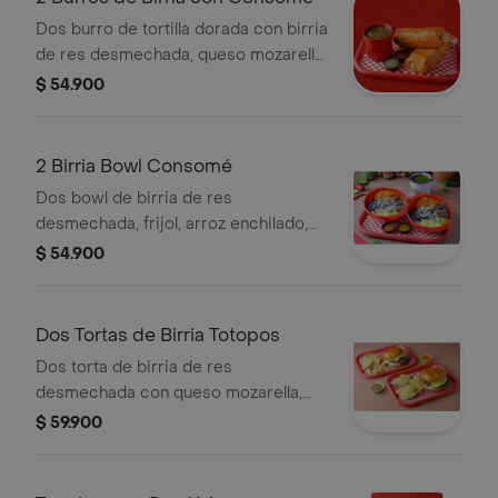
Dos burro de tortilla dorada con birria
de res desmechada, queso mozarella,
frijol, arroz enchilado, guacamole de
$ 54.900
la casa, pico de gallo y pocillo de
consomé de birria.
2 Birria Bowl Consomé
Dos bowl de birria de res
desmechada, frijol, arroz enchilado,
queso mozzarella, y guacamole de la
$ 54.900
casa. servido con pocillo de consomé
de birria
Dos Tortas de Birria Totopos
Dos torta de birria de res
desmechada con queso mozarella,
pan brioche a la plancha, guacamole
$ 59.900
de la casa, sour cream, y pico de gallo
totopos.