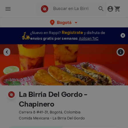
Bogotá
Regístrate
¿Nuevo en Rappi?
y disfruta de
envíos gratis por semanas
Aplican TyC
La Birria Del Gordo -
Chapinero
Carrera 8 #41-31, Bogotá, Colombia
Comida Mexicana - La Birria Del Gordo