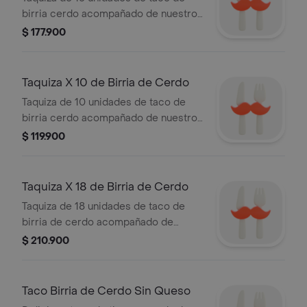
birria cerdo acompañado de nuestro
tradicional consomé de birria.
$ 177.900
Taquiza X 10 de Birria de Cerdo
Taquiza de 10 unidades de taco de
birria cerdo acompañado de nuestro
tradicional consomé de birria.
$ 119.900
Taquiza X 18 de Birria de Cerdo
Taquiza de 18 unidades de taco de
birria de cerdo acompañado de
nuestro tradicional consomé de
$ 210.900
birria.
Taco Birria de Cerdo Sin Queso