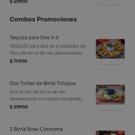
desmechada, guacamole de la casa,
$ 59.900
sour cream, pico de gallo y consomé
de birria.
Combos Promociones
Taquiza para Dos X 6
TAQUIZA para dos de 6 unidades de
Taco de birria de res desmechada
con queso mozzarella y pico de gallo.
$ 71.900
humedecido en caldo de birria a la
plancha. Servido con Consomé.
Dos Tortas de Birria Totopos
Dos tortas de birria de res
desmechada con queso mozarella,
pan brioche a la plancha, guacamole
$ 59.900
de la casa, sour cream, y pico de gallo
totopos.
2 Birria Bowl Consomé