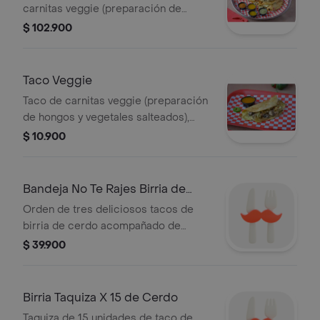
carnitas veggie (preparación de
hongos y vegetales salteados), Queso
$ 102.900
Mozzarella opcional, guacamole de la
casa, sour cream, pico de gallo.
Taco Veggie
Taco de carnitas veggie (preparación
de hongos y vegetales salteados),
Queso Mozzarella opcional,
$ 10.900
guacamole de la casa, sour cream,
pico de gallo.
Bandeja No Te Rajes Birria de
Cerdo
Orden de tres deliciosos tacos de
birria de cerdo acompañado de
nuestro tradicional consomé de
$ 39.900
birria.
Birria Taquiza X 15 de Cerdo
Taquiza de 15 unidades de taco de